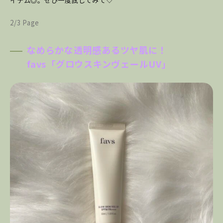
イテム◎。ぜひ一度試してみて♡
2/3 Page
なめらかな透明感あるツヤ肌に！
favs「グロウスキンヴェールUV
」