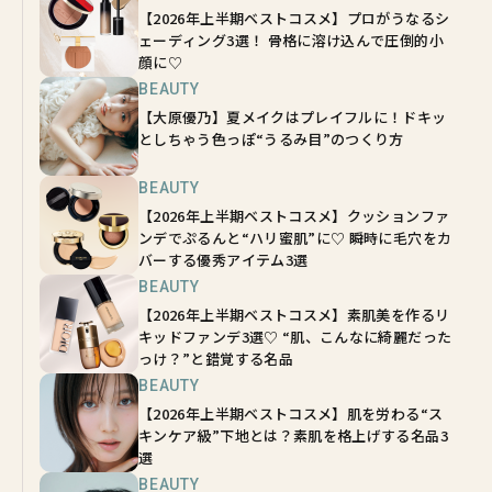
【2026年上半期ベストコスメ】プロがうなるシ
ェーディング3選！ 骨格に溶け込んで圧倒的小
顔に♡
BEAUTY
【大原優乃】夏メイクはプレイフルに！ドキッ
としちゃう色っぽ“うるみ目”のつくり方
BEAUTY
【2026年上半期ベストコスメ】クッションファ
ンデでぷるんと“ハリ蜜肌”に♡ 瞬時に毛穴をカ
バーする優秀アイテム3選
BEAUTY
【2026年上半期ベストコスメ】素肌美を作るリ
キッドファンデ3選♡ “肌、こんなに綺麗だった
っけ？”と錯覚する名品
BEAUTY
【2026年上半期ベストコスメ】肌を労わる“ス
キンケア級”下地とは？素肌を格上げする名品3
選
BEAUTY