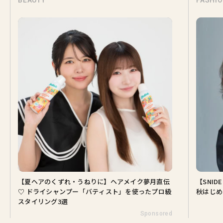
BEAUTY
FASHI
【夏ヘアのくずれ・うねりに】ヘアメイク夢月直伝
【SNI
♡ ドライシャンプー「バティスト」を使ったプロ級
秋はじめ
スタイリング3選
Sponsored