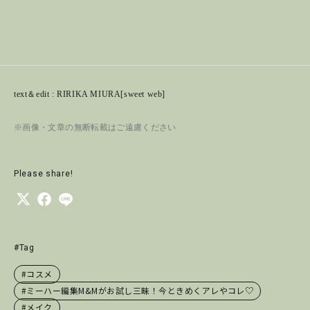
text＆edit : RIRIKA MIURA[sweet web]
※画像・文章の無断転載はご遠慮ください
Please share!
#Tag
#コスメ
#ミーハー編集M&Mがお試し三昧！今ときめくアレやコレ♡
#メイク