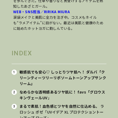
を歩んできた。仕草や香りなど男受けするアイテムを熟
知したあざとガール。
WEB・SNS担当／RIRIKA MIURA
涙袋メイクと美肌に全力を注ぎ中。コスメもネイル
も“ラメアイテム”に目がない。最近は美肌と健康のため
に始めたホットヨガに勤しんでいる。
INDEX
敏感肌でも安心♡ しっとりツヤ肌へ！ ダルバ「ク
リーンティーツリーリポソームトーンアップサンク
リーム」
なめらかな透明感あるツヤ肌に！
favs「グロウス
キンヴェールUV
」
まるで素肌！血色感とツヤを自然に仕込める。
ラ
ロッシュ ポゼ「
UVイデア XL プロテクショントー
ンアップ ローズ
」