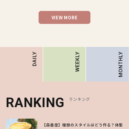
VIEW MORE
MONTHLY
DAILY
WEEKLY
RANKING
RANKING
RANKING
ランキング
ランキング
ランキング
1
1
1
【森香澄】理想のスタイルはどう作る？体型
【ハローキティ】がスシローと初コラボ♡
【SNIDEL】長濱ねるとロマンティックトラ