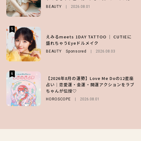
を使ったプロ級スタイリング3選
BEAUTY
BEAUTY
2026.08.01
2026.08.01
BEAUTY
Sponsored
2026.07.03
5
5
5
【ハローキティ】がスシローと初コラボ♡
えみるmeets 1DAY TATTOO ｜ CUTIEに
【SNIDEL】長濱ねるとロマンティックトラ
第1弾の気になるメニュー＆限定グッズを総
盛れちゃうEyeドルメイク
ッドな秋はじめ｜2026秋の新作コーデ4選
チェック！
BEAUTY
FASHION
Sponsored
Sponsored
2026.08.03
2026.07.10
LIFESTYLE
2026.07.31
6
6
6
【2026年8月の運勢】Love Me Doの12星座
【森香澄】理想のスタイルはどう作る？体型
【GU】夏の“主役級”アイテム決定！ヘルシ
占い｜恋愛運・金運・開運アクションをラブ
キープの秘訣や夏の過ごし方など独占インタ
ー＆可愛すぎる「大人の肌見せ」トップス3
ちゃんが伝授♡
ビュー！
選
HOROSCOPE
ENTERTAINMENT
FASHION
2026.07.19
2026.08.01
2026.07.31