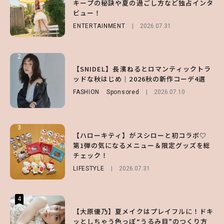
キープの秘訣や夏の過ごし方など独占インタ
第1弾の気になるメニュー＆限定グッズを総
ッドな秋はじめ｜2026秋の新作コーデ4選
ビュー！
チェック！
FASHION
Sponsored
2026.07.10
ENTERTAINMENT
LIFESTYLE
2026.07.31
2026.07.31
2
2
2
【齋藤飛鳥】人生初のロブに！「意外としっ
【付録】総柄ハローキティが可愛すぎ♡ 紀
【SNIDEL】長濱ねるとロマンティックトラ
くりくるし、すごく新鮮で心地いい」ヘアカ
ノ国屋コラボの“優秀保冷バッグ”は夏の強
ッドな秋はじめ｜2026秋の新作コーデ4選
ットの様子を独占でお届け♡
い味方！【オトナミューズ9月号増刊】
FASHION
Sponsored
2026.07.10
ENTERTAINMENT
FUROKU
2026.07.12
2026.07.30
3
3
3
【ハローキティ】がスシローと初コラボ♡
【スタバ】約160通りのカスタマイズができ
【谷まりあ】夏は“シアースカート”でさり
第1弾の気になるメニュー＆限定グッズを総
る⁉ 39店舗限定『My フルーツ³ フラペチー
げなく肌見せ！透け感のニュアンスを楽しめ
チェック！
ノ®』を徹底レポ♡
るマストハブアイテム4選
LIFESTYLE
LIFESTYLE
FASHION
2026.07.19
2026.07.31
2026.07.30
4
4
4
【夏ヘアのくずれ・うねりに】ヘアメイク夢
【大原優乃】夏メイクはプレイフルに！ドキ
【大原優乃】夏メイクはプレイフルに！ドキ
月直伝♡ ドライシャンプー「バティスト」
ッとしちゃう色っぽ“うるみ目”のつくり方
ッとしちゃう色っぽ“うるみ目”のつくり方