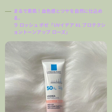
まるで素肌！血色感とツヤを自然に仕込め
る。
ラ ロッシュ ポゼ「
UVイデア XL プロテクシ
ョントーンアップ ローズ
」