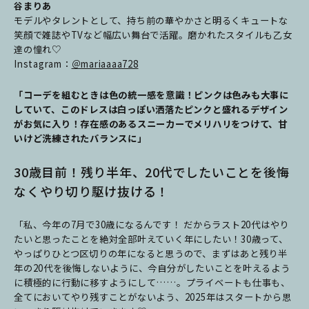
谷まりあ
モデルやタレントとして、持ち前の華やかさと明るくキュートな
笑顔で雑誌やTVなど幅広い舞台で活躍。磨かれたスタイルも乙女
達の憧れ♡
Instagram：
＠mariaaaa728
「コーデを組むときは色の統一感を意識！ピンクは色みも大事に
していて、このドレスは白っぽい洒落たピンクと盛れるデザイン
がお気に入り！存在感のあるスニーカーでメリハリをつけて、
甘
いけど洗練されたバランスに」
30歳目前！残り半年、20代でしたいことを後悔
なくやり切り駆け抜ける！
「私、今年の7月で30歳になるんです！ だからラスト20代はやり
たいと思ったことを絶対全部叶えていく年にしたい！30歳って、
やっぱりひとつ区切りの年になると思うので、まずはあと残り半
年の20代を後悔しないように、今自分がしたいことを叶えるよう
に積極的に行動に移すようにして……。プライベートも仕事も、
全てにおいてやり残すことがないよう、2025年はスタートから思