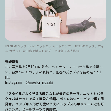
IRENEのバラクラバとニットとショートパンツ、 N°21のバッグ、ウィ
ム ガゼット 青山店で購入したブーツは全て本人私物
野崎萌香
初の写真集を2月13日に発売。ベトナム・フーコック島で撮影し
た、彼女のありのままの表情と、圧巻の美ボディを詰め込んだ1
冊。
Instagram：
＠moeka_nozaki
「スタイルがよく見える着こなしが最近のテーマ。ニットとバラ
クラバはセットで着て可愛さ倍増。ボトムはショーパンで潔く肌
見せ。パンプキン形が可愛いうえにトップスのボリュームとも好
バランス。ヒールブーツで美脚に」