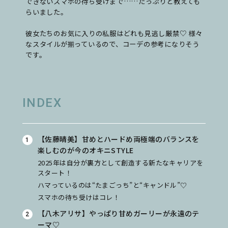
できないスマホの待ち受けまで……たっぷりと教えても
らいました。
彼女たちのお気に入りの私服はどれも見逃し厳禁♡ 様々
なスタイルが揃っているので、コーデの参考になりそう
です。
INDEX
【佐藤晴美】甘めとハードめ両極端のバランスを
楽しむのが今のオキニSTYLE
2025年は自分が裏方として創造する新たなキャリアを
スタート！
ハマっているのは“たまごっち”と“キャンドル”♡
スマホの待ち受けはコレ！
【八木アリサ】やっぱり甘めガーリーが永遠のテ
ーマ♡