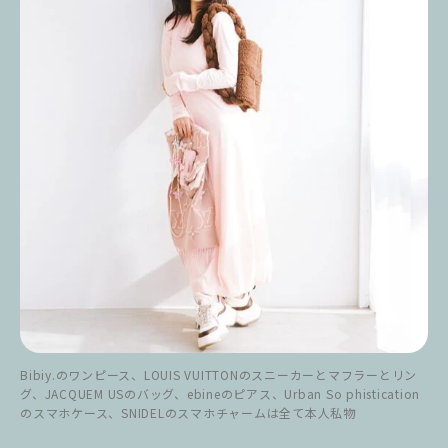
Bibiy.のワンピース、LOUIS VUITTONのスニーカーとマフラーとリン
グ、JACQUEM USのバッグ、ebineのピアス、Urban So phistication
のスマホケース、SNIDELのスマホチャームは全て本人私物