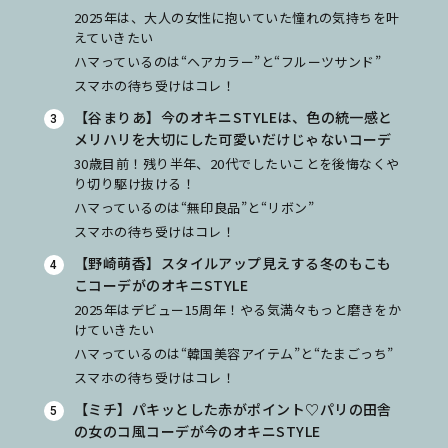
2025年は、大人の女性に抱いていた憧れの気持ちを叶
えていきたい
ハマっているのは“ヘアカラー”と“フルーツサンド”
スマホの待ち受けはコレ！
【谷まりあ】今のオキニSTYLEは、色の統一感と
メリハリを大切にした可愛いだけじゃないコーデ
30歳目前！残り半年、20代でしたいことを後悔なくや
り切り駆け抜ける！
ハマっているのは“無印良品”と“リボン”
スマホの待ち受けはコレ！
【野崎萌香】スタイルアップ見えする冬のもこも
こコーデがのオキニSTYLE
2025年はデビュー15周年！やる気満々もっと磨きをか
けていきたい
ハマっているのは“韓国美容アイテム”と“たまごっち”
スマホの待ち受けはコレ！
【ミチ】パキッとした赤がポイント♡パリの田舎
の女のコ風コーデが今のオキニSTYLE