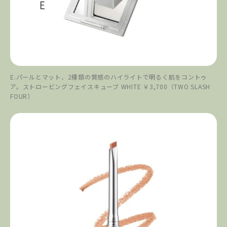
E.パールとマット、2種類の質感のハイライトで明るく肌をコントゥ
ア。ストロービングフェイスキューブ WHITE ￥3,700（TWO SLASH
FOUR）