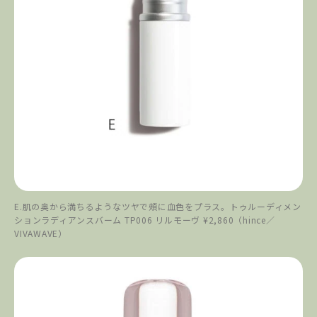
E.肌の奥から満ちるようなツヤで頰に血色をプラス。トゥルーディメン
ションラディアンスバーム TP006 リルモーヴ ¥2,860（hince／
VIVAWAVE）