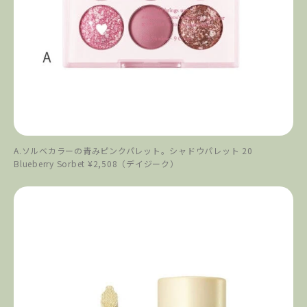
A.ソルベカラーの青みピンクパレット。シャドウパレット 20
Blueberry Sorbet ¥2,508（デイジーク）