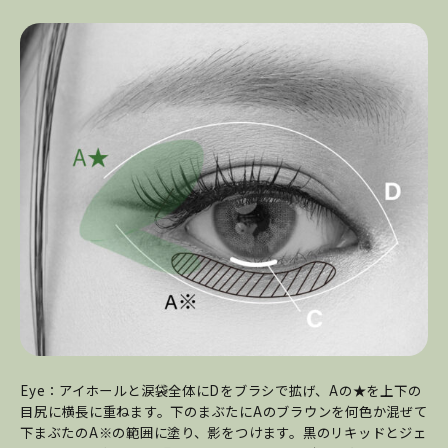
Eye：アイホールと涙袋全体にDをブラシで拡げ、Aの★を上下の
目尻に横長に重ねます。下のまぶたにAのブラウンを何
色か混ぜて
下まぶたのA※の範囲に塗り、影をつけます。黒のリキッドとジェ