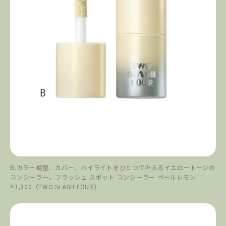
B.カラー補整、カバー、ハイライトをひとつで叶えるイエロートーンの
コンシーラー。フラッシュ スポット コンシーラー ペールレモン
¥3,800（TWO SLASH FOUR）