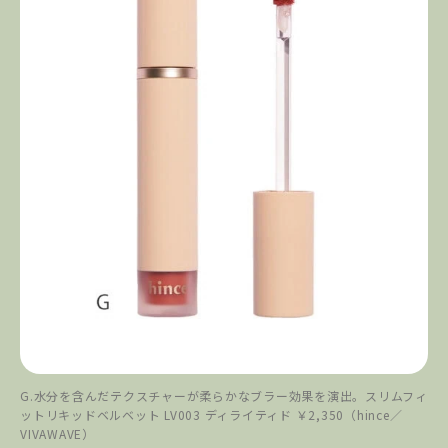
G.水分を含んだテクスチャーが柔らかなブラー効果を演出。スリムフィ
ットリキッドベルベット LV003 ディライティド ￥2,350（hince／
VIVAWAVE）