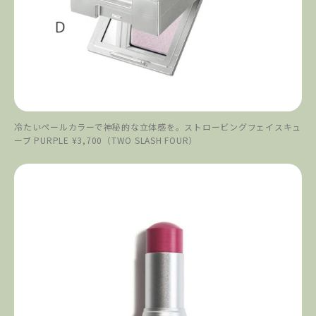
冷たいペールカラーで神秘的な立体感を。ストロービングフェイスキュ
ーブ PURPLE ¥3,700（TWO SLASH FOUR）