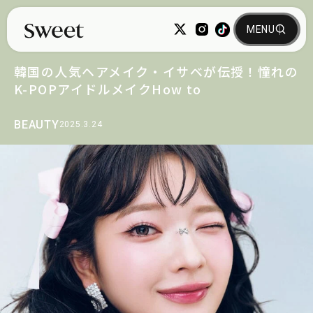
韓国の人気ヘアメイク・イサベが伝授！憧れの
K-POPアイドルメイクHow to
BEAUTY
2025.3.24