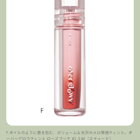
F.オイルのように唇を包む、ボリューム＆光沢のメロ質感ティント。オ
ーバーグロウティント ローズブーケ ¥1,540（エチュード）