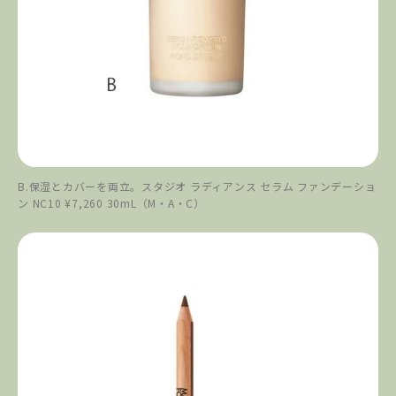
B.保湿とカバーを両立。スタジオ ラディアンス セラム ファンデーショ
ン NC10 ¥7,260 30mL（M・A・C）