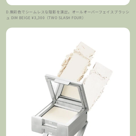
D.無彩色でシームレスな陰影を演出。オールオーバーフェイスブラッシ
ュ DIM BEIGE ¥3,300（TWO SLASH FOUR）