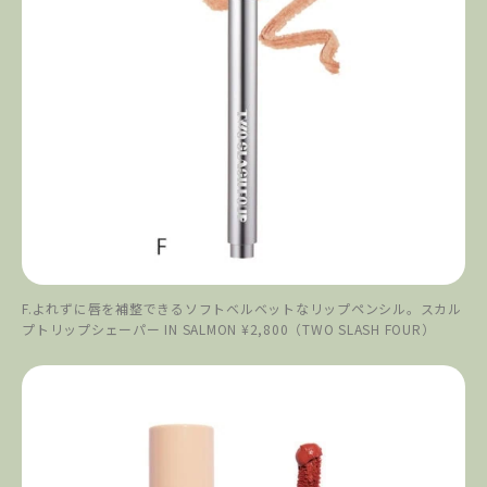
F.よれずに唇を補整できるソフトベルベットなリップペンシル。スカル
プトリップシェーパー IN SALMON ¥2,800（TWO SLASH FOUR）