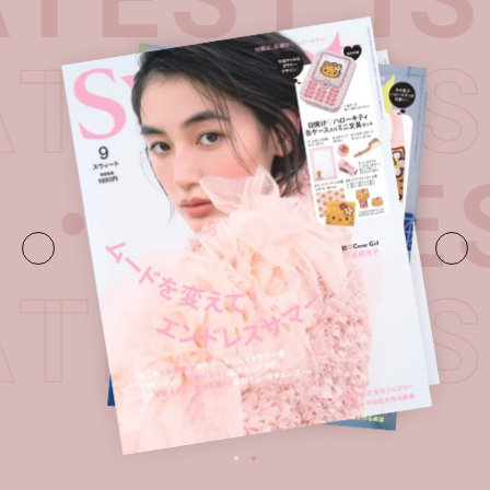
ATEST 
E・
LATE
ATEST 