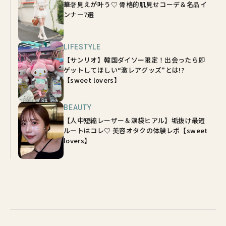
華奢見えが叶う♡ 骨格的肌見せコーデ＆名品イ
ンナー7選
LIFESTYLE
【サンリオ】韓国ダイソー限定！出会ったら即
ゲットしてほしい“激レアグッズ”とは!?
【sweet lovers】
BEAUTY
【人中短縮レーザー＆涙袋ヒアル】垢抜け最短
ルートはコレ♡ 美容オタクの体験レポ【sweet
lovers】