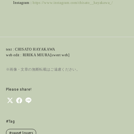
Instagram :
https://www.instagram.com/chisato__hayakawa_/
text : CHISATO HAYAKAWA
web edit : RIRIKA MIURA[sweet web]
※画像・文章の無断転載はご遠慮ください。
Please share!
#Tag
#sweet lovers