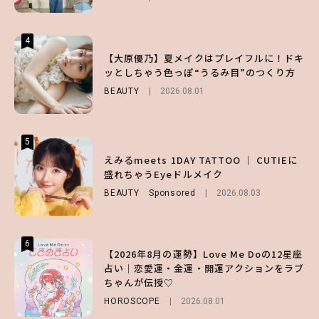
4
4
4
【スタバ】約160通りのカスタマイズができ
【ハローキティ】がスシローと初コラボ♡
【大原優乃】夏メイクはプレイフルに！ドキ
る⁉ 39店舗限定『My フルーツ³ フラペチー
第1弾の気になるメニュー＆限定グッズを総
ッとしちゃう色っぽ“うるみ目”のつくり方
ノ®』を徹底レポ♡
チェック！
BEAUTY
2026.08.01
LIFESTYLE
LIFESTYLE
2026.07.30
2026.07.31
5
5
5
【夏ヘアのくずれ・うねりに】ヘアメイク夢
えみるmeets 1DAY TATTOO ｜ CUTIEに
【SNIDEL】長濱ねるとロマンティックトラ
月直伝♡ ドライシャンプー「バティスト」
盛れちゃうEyeドルメイク
ッドな秋はじめ｜2026秋の新作コーデ4選
を使ったプロ級スタイリング3選
BEAUTY
FASHION
Sponsored
Sponsored
2026.08.03
2026.07.10
BEAUTY
Sponsored
2026.07.03
6
6
6
【2026年8月の運勢】Love Me Doの12星座
【GU】夏の“主役級”アイテム決定！ヘルシ
【ALD1】グループの魅力＆素顔に迫る♡ 一
占い｜恋愛運・金運・開運アクションをラブ
ー＆可愛すぎる「大人の肌見せ」トップス3
問一答をお届け！【sweet web独占】
ちゃんが伝授♡
選
ENTERTAINMENT
2026.08.03
HOROSCOPE
FASHION
2026.07.19
2026.08.01