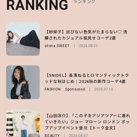
RANKING
RANKING
RANKING
ランキング
ランキング
ランキング
1
1
1
【ハローキティ】がスシローと初コラボ♡
【紗栄子】媚びない色気がたまらない♡ 洗
【SNIDEL】長濱ねるとロマンティックトラ
第1弾の気になるメニュー＆限定グッズを総
練されたカジュアル肌見せコーデ2選
ッドな秋はじめ｜2026秋の新作コーデ4選
チェック！
otona SWEET
FASHION
Sponsored
2026.08.02
2026.07.10
LIFESTYLE
2026.07.31
2
2
2
【付録】総柄ハローキティが可愛すぎ♡ 紀
【SNIDEL】長濱ねるとロマンティックトラ
【大原優乃】夏メイクはプレイフルに！ドキ
ノ国屋コラボの“優秀保冷バッグ”は夏の強
ッドな秋はじめ｜2026秋の新作コーデ4選
ッとしちゃう色っぽ“うるみ目”のつくり方
い味方！【オトナミューズ9月号増刊】
FASHION
BEAUTY
Sponsored
2026.08.01
2026.07.10
FUROKU
2026.07.12
3
3
3
【山田涼介】「この子をアジアツアーに連れ
【森香澄】理想のスタイルはどう作る？体型
【谷まりあ】夏は“シアースカート”でさり
ていきたい」ジョー マローン ロンドン ポッ
キープの秘訣や夏の過ごし方など独占インタ
げなく肌見せ！透け感のニュアンスを楽しめ
プアップイベント登壇【トーク全文】
ビュー！
るマストハブアイテム4選
BEAUTY
ENTERTAINMENT
FASHION
2026.08.07
2026.07.19
2026.07.31