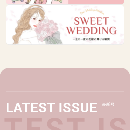
LATEST ISSUE
最新号
TEST I