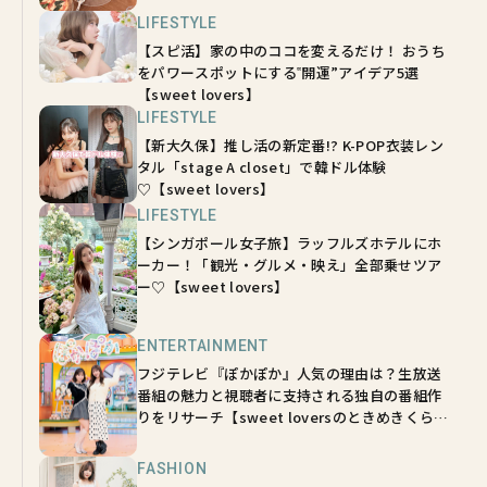
LIFESTYLE
【スピ活】家の中のココを変えるだけ！ おうち
をパワースポットにする‟開運”アイデア5選
【sweet lovers】
LIFESTYLE
【新大久保】推し活の新定番!? K-POP衣装レン
タル「stage A closet」で韓ドル体験
♡【sweet lovers】
LIFESTYLE
【シンガポール女子旅】ラッフルズホテルにホ
ーカー！「観光・グルメ・映え」全部乗せツア
ー♡【sweet lovers】
ENTERTAINMENT
フジテレビ『ぽかぽか』人気の理由は？生放送
番組の魅力と視聴者に支持される独自の番組作
りをリサーチ【sweet loversのときめきくらぶ
vol.8】
FASHION