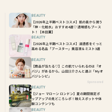
BEAUTY
【2026年上半期ベストコスメ】肌の奥から潤う
「神・化粧水」おすすめ4選♡ 透明感もブース
ト！【本田翼】
BEAUTY
【2026年上半期ベストコスメ】浸透感をぐっと
高める名品「ブースター」美容液＆ミスト3選
BEAUTY
【商品が当たる♡】この肌でいられるのは『オ
バジ』があるから。山田涼介さんと選ぶ「Myオ
バジレシピ」
Sponsored
BEAUTY
【ジョー マローン ロンドン】夏の期間限定ポ
ップアップの見どころレポ！映えスポットや体
験コンテンツも
BEAUTY