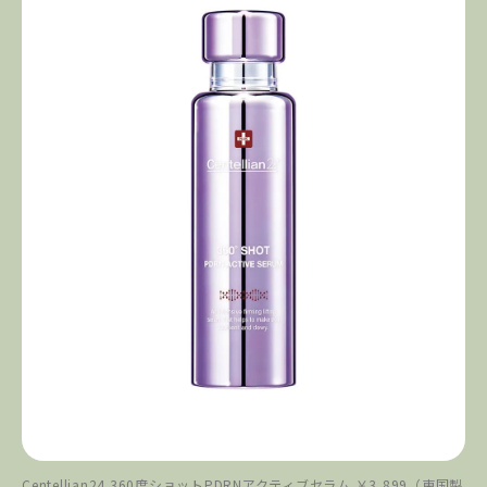
Centellian24 360度ショットPDRNアクティブセラム ￥3,899（東国製