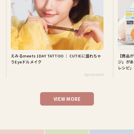
UTIEに盛れちゃ
【商品が当たる♡】この肌でいられるのは『オバ
ジ』があるから。山田涼介さんと選ぶ「Myオバジ
レシピ」
Sponsored
Sponsored
VIEW MORE