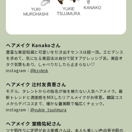
ヘアメイク Kanakoさん
豊富な美容知識と可愛いを引き出すセンスは超一流。エビデンス
を求めて、気になる美容法は自分で試すアグレッシブ派。美容オ
タク気質もあり、しゃべりだしたら止まらない♡
instagram：
@ksyknk
ヘアメイク 辻村友貴恵さん
モデル、タレントからの指名が後を絶たない人気ヘアメイク。最
新トレンドと洒落感をMIXしたリアルメイクがお得意。韓国コス
メからデパコスまで、確かな審美眼で幅広くチェック。
instagram：
@yukie_tsujimura
ヘアメイク 室橋佑紀さん
ツヤ肌作りに定評がある室橋さんは、本人も美しい色白発光肌の