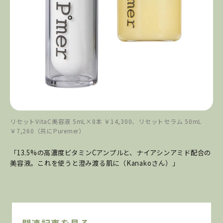
リセットVitaC美容液 5mL×8本 ￥14,300、リセットセラム 50mL
￥7,260（共にPuremer）
「13.5%の高濃度ビタミンCアンプルと、ナイアシンアミド配合の
美容液。これを使うと澄み渡る肌に（Kanakoさん）」
関連記事を見る