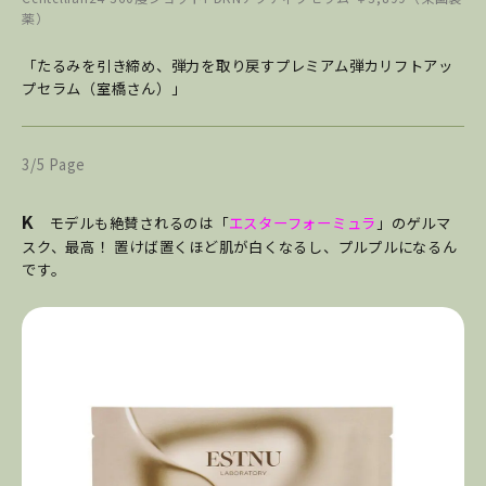
薬）
「たるみを引き締め、弾力を取り戻すプレミアム弾カリフトアッ
プセラム（室橋さん）」
3/5 Page
K
モデルも絶賛されるのは「
エスターフォーミュラ
」のゲルマ
スク、最高！ 置けば置くほど肌が白くなるし、プルプルになるん
です。