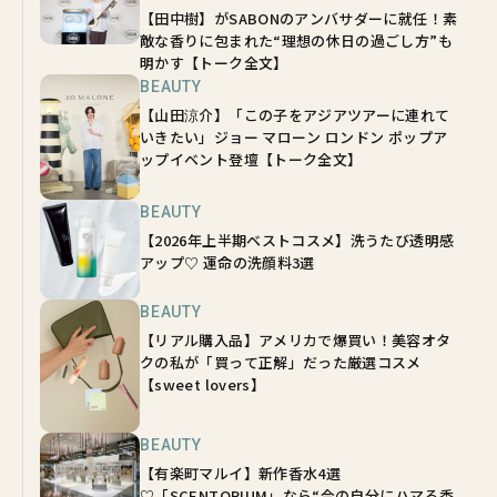
【田中樹】がSABONのアンバサダーに就任！素
敵な香りに包まれた“理想の休日の過ごし方”も
明かす【トーク全文】
BEAUTY
【山田涼介】「この子をアジアツアーに連れて
いきたい」ジョー マローン ロンドン ポップア
ップイベント登壇【トーク全文】
BEAUTY
【2026年上半期ベストコスメ】洗うたび透明感
アップ♡ 運命の洗顔料3選
BEAUTY
【リアル購入品】アメリカで爆買い！美容オタ
クの私が「買って正解」だった厳選コスメ
【sweet lovers】
BEAUTY
【有楽町マルイ】新作香水4選
♡「SCENTORIUM」なら“今の自分にハマる香