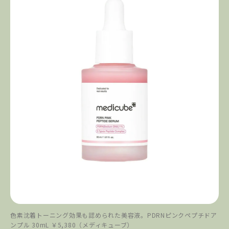
色素沈着トーニング効果も認められた美容液。PDRNピンクペプチドア
ンプル 30mL ￥5,380（メディキューブ）