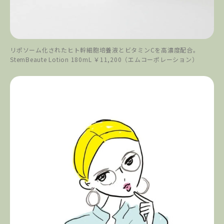
リポソーム化されたヒト幹細胞培養液とビタミンCを高濃度配合。
StemBeaute Lotion 180mL ￥11,200（エムコーポレーション）