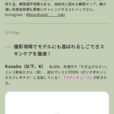
持ち主。韓国留学経験もある、自他共に認める韓国マニア。痛み
強い系美容医療も果敢にチャレンジするストイックさん。
instagram：
@murohashi_____yuki
2/5 Page
撮影現場でモデルにも喜ばれるしごできス
キンケアを厳選！
Kanako（以下、K）
私はね、先祖代々「引き上げなさい」
という家系だから（笑）、成分でいうとPDRN（ポリデオキシリ
ボヌクレオチド）に注目している！ 「
メディキューブ
」が好きか
な。