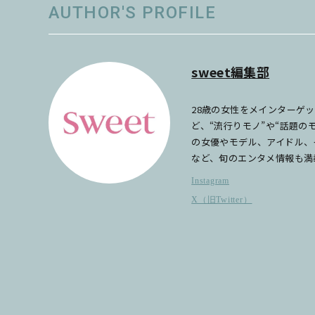
AUTHOR'S PROFILE
sweet編集部
28歳の女性をメインターゲ
ど、“流行りモノ”や“話題
の女優やモデル、アイドル、
など、旬のエンタメ情報も満
Instagram
X（旧Twitter）