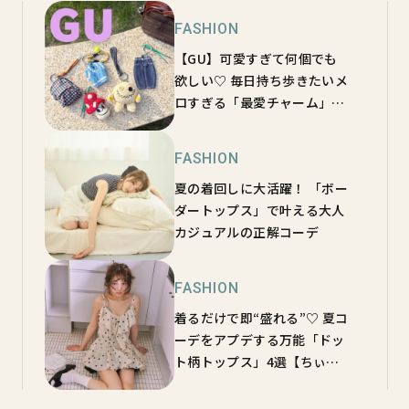
FASHION
【GU】可愛すぎて何個でも
欲しい♡ 毎日持ち歩きたいメ
ロすぎる「最愛チャーム」5
選
FASHION
夏の着回しに大活躍！ 「ボー
ダートップス」で叶える大人
カジュアルの正解コーデ
FASHION
着るだけで即“盛れる”♡ 夏コ
ーデをアプデする万能「ドッ
ト柄トップス」4選【ちぃぽ
ぽ】