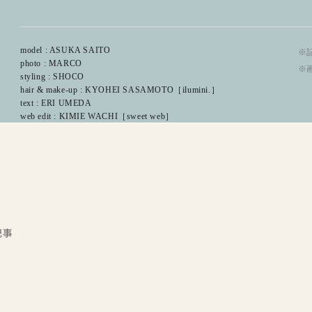
model : ASUKA SAITO
※記
photo : MARCO
※
styling : SHOCO
hair & make-up : KYOHEI SASAMOTO［ilumini.］
text : ERI UMEDA
web edit : KIMIE WACHI［sweet web］
記事