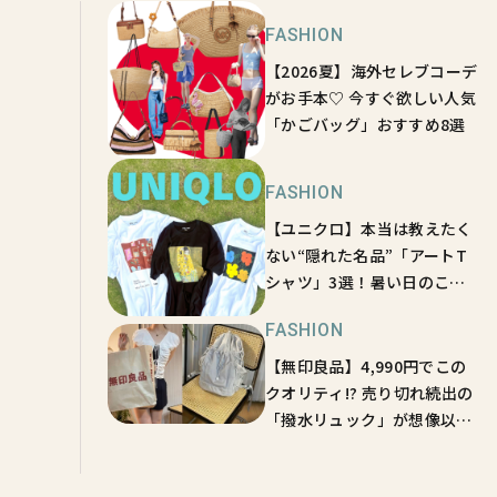
FASHION
【2026夏】海外セレブコーデ
がお手本♡ 今すぐ欲しい人気
「かごバッグ」おすすめ8選
FASHION
【ユニクロ】本当は教えたく
ない“隠れた名品”「アートT
シャツ」3選！暑い日のこな
れファッションに最適
FASHION
【無印良品】4,990円でこの
クオリティ!? 売り切れ続出の
「撥水リュック」が想像以上
に万能だった