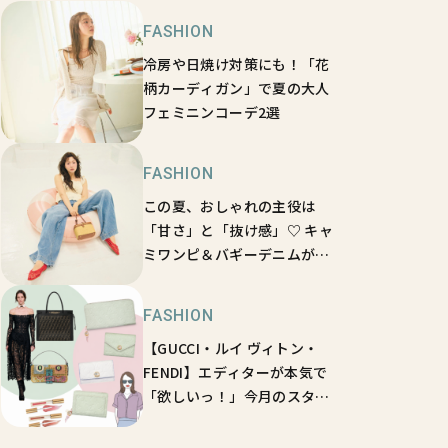
FASHION
冷房や日焼け対策にも！「花
柄カーディガン」で夏の大人
フェミニンコーデ2選
FASHION
この夏、おしゃれの主役は
「甘さ」と「抜け感」♡ キャ
ミワンピ＆バギーデニムがあ
ればいい！
FASHION
【GUCCI・ルイ ヴィトン・
FENDI】エディターが本気で
「欲しいっ！」今月のスター
ブランド新作ニュース