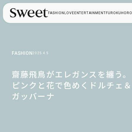
FASHION
LOVE
ENTERTAINMENT
FUROKU
HORO
FASHION
2025.4.5
齋藤飛鳥がエレガンスを纏う。
ピンクと花で色めくドルチェ
ガッバーナ