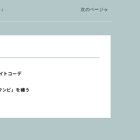
次のページ
4
イトコーデ
ワンピ」を纏う