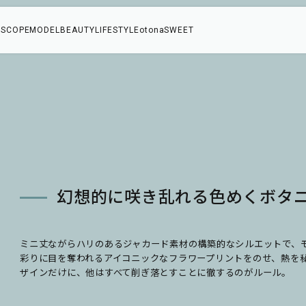
SCOPE
MODEL
BEAUTY
LIFESTYLE
otonaSWEET
＆
幻想的に咲き乱れる色めくボタ
ミニ丈ながらハリのあるジャカード素材の構築的なシルエットで、
彩りに目を奪われるアイコニックなフラワープリントをのせ、熱を
ザインだけに、他はすべて削ぎ落とすことに徹するのがルール。