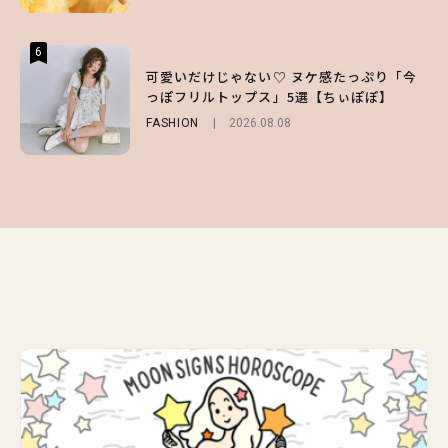
6
6
6
【スタバ】約160通りのカスタマイズができ
【GU】夏の“主役級”アイテム決定！ヘルシ
可愛いだけじゃない♡ ヌケ感たっぷり「今
る⁉ 39店舗限定『My フルーツ³ フラペチー
ー＆可愛すぎる「大人の肌見せ」トップス3
っぽフリルトップス」5選【ちぃぽぽ】
ノ®』を徹底レポ♡
選
FASHION
2026.08.08
LIFESTYLE
FASHION
2026.07.19
2026.07.30