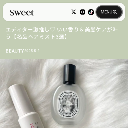
エディター激推し♡ いい香り＆美髪ケアが叶
う【名品ヘアミスト3選】
BEAUTY
2025.5.2