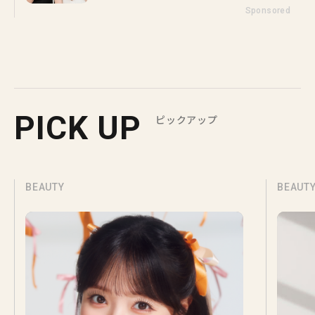
Sponsored
PICK UP
ピックアップ
BEAUTY
BEAUT