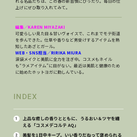
れる名品たちは、この春の新習慣にぴったり。毎日の仕
上げにぜひ取り入れてみて。
編集／KAREN MIYAZAKI
可愛らしい見た目＆甘いヴォイスで、これまでモテ街道
を歩んできた。仕草や香りなど男受けするアイテムを熟
知したあざとガール。
WEB・SNS担当／RIRIKA MIURA
涙袋メイクと美肌に全力を注ぎ中。コスメもネイル
も“ラメアイテム”に目がない。最近は美肌と健康のため
に始めたホットヨガに勤しんでいる。
INDEX
上品な癒しの香りとともに、うるおい＆ツヤを纏
える「コスメデコルテ AQ」
美髪を1日中キープ。いい香りだねって褒められる