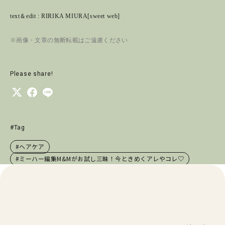
text＆edit : RIRIKA MIURA[sweet web]
※画像・文章の無断転載はご遠慮ください
Please share!
#Tag
#ヘアケア
#ミーハー編集M&Mがお試し三昧！今ときめくアレやコレ♡