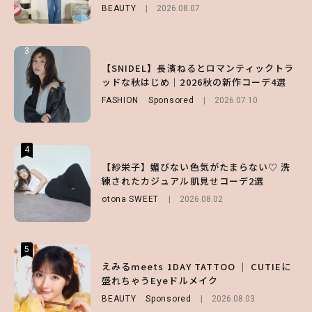
BEAUTY
ENTERTAINMENT
FUROKU
2026.08.07
2026.07.12
2026.07.31
3
3
3
【ハローキティ】がスシローと初コラボ♡
【谷まりあ】夏は“シアースカート”でさり
【SNIDEL】長濱ねるとロマンティックトラ
第1弾の気になるメニュー＆限定グッズを総
げなく肌見せ！透け感のニュアンスを楽しめ
ッドな秋はじめ｜2026秋の新作コーデ4選
チェック！
るマストハブアイテム4選
FASHION
Sponsored
2026.07.10
LIFESTYLE
FASHION
2026.07.19
2026.07.31
4
4
4
【ハローキティ】がスシローと初コラボ♡
【紗栄子】媚びない色気がたまらない♡ 洗
【ALD1】グループの魅力＆素顔に迫る♡ 一
第1弾の気になるメニュー＆限定グッズを総
練されたカジュアル肌見せコーデ2選
問一答をお届け！【sweet web独占】
チェック！
otona SWEET
ENTERTAINMENT
2026.08.02
2026.08.03
LIFESTYLE
2026.07.31
5
5
5
【夏ヘアのくずれ・うねりに】ヘアメイク夢
えみるmeets 1DAY TATTOO ｜ CUTIEに
【SNIDEL】長濱ねるとロマンティックトラ
月直伝♡ ドライシャンプー「バティスト」
盛れちゃうEyeドルメイク
ッドな秋はじめ｜2026秋の新作コーデ4選
を使ったプロ級スタイリング3選
BEAUTY
FASHION
Sponsored
Sponsored
2026.08.03
2026.07.10
BEAUTY
Sponsored
2026.07.03