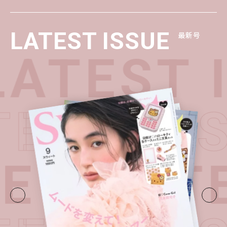
LATEST ISSUE
最新号
ATEST 
TEST I
UE・
LATE