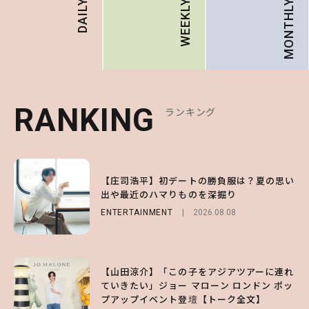
MONTHLY
DAILY
WEEKLY
RANKING
RANKING
RANKING
ランキング
ランキング
ランキング
1
1
1
【庄司浩平】初デートの勝負服は？夏の思い
【大原優乃】夏メイクはプレイフルに！ドキ
【SNIDEL】長濱ねるとロマンティックトラ
出や最近のハマりものを深掘り
ッとしちゃう色っぽ“うるみ目”のつくり方
ッドな秋はじめ｜2026秋の新作コーデ4選
ENTERTAINMENT
BEAUTY
FASHION
Sponsored
2026.08.01
2026.08.08
2026.07.10
2
2
2
【山田涼介】「この子をアジアツアーに連れ
【森香澄】理想のスタイルはどう作る？体型
【付録】総柄ハローキティが可愛すぎ♡ 紀
ていきたい」ジョー マローン ロンドン ポッ
キープの秘訣や夏の過ごし方など独占インタ
ノ国屋コラボの“優秀保冷バッグ”は夏の強
プアップイベント登壇【トーク全文】
ビュー！
い味方！【オトナミューズ9月号増刊】