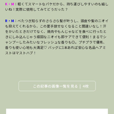
K・M
：軽くてスマートなパケだから、持ち運びしやすいのも嬉し
いね！実際に使用してみてどうだった？
R・M
：べたつき知らずのさらさら髪が叶うし、頭皮や髪のニオイ
も抑えてくれるから、この夏手放せなくなること間違いなし！汗
をかいたときだけでなく、焼肉やもんじゃなどを食べに行ったと
きにしみ込んじゃう頑固なニオイも即ケアできて便利！まるでシ
ャンプーしたみたいなフレッシュな香りも◎。プチプラで優秀、
香りも使い心地も大満足♡ バッグに1本あれば安心な
名品ヘアミ
ストはマストハブ！
この記事の画像一覧を見る
4枚