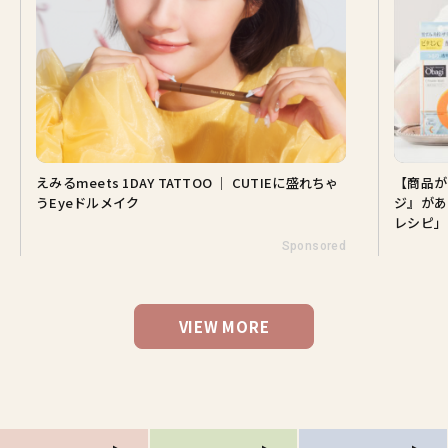
えみるmeets 1DAY TATTOO ｜ CUTIEに盛れちゃ
【商品が
うEyeドルメイク
ジ』があ
レシピ」
Sponsored
VIEW MORE