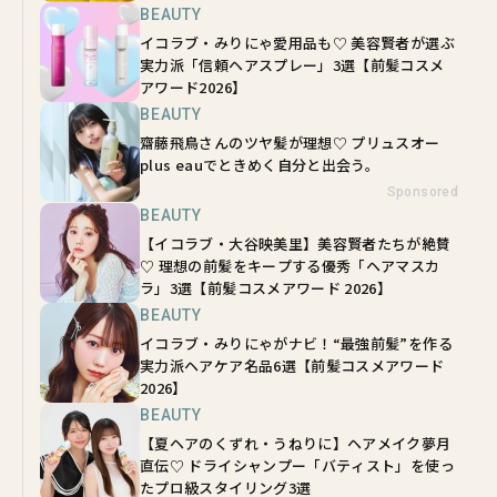
BEAUTY
イコラブ・みりにゃ愛用品も♡ 美容賢者が選ぶ
実力派「信頼ヘアスプレー」3選【前髪コスメ
アワード2026】
BEAUTY
齋藤飛鳥さんのツヤ髪が理想♡ プリュスオー
plus eauでときめく自分と出会う。
Sponsored
BEAUTY
【イコラブ・大谷映美里】美容賢者たちが絶賛
♡ 理想の前髪をキープする優秀「ヘアマスカ
ラ」3選【前髪コスメアワード 2026】
BEAUTY
イコラブ・みりにゃがナビ！“最強前髪”を作る
実力派ヘアケア名品6選【前髪コスメアワード
2026】
BEAUTY
【夏ヘアのくずれ・うねりに】ヘアメイク夢月
直伝♡ ドライシャンプー「バティスト」を使っ
たプロ級スタイリング3選