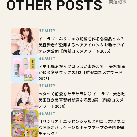
OTHER POSTS
関連記事
BEAUTY
イコラブ・みりにゃの前髪を作る必需品とは？
美容賢者が愛用するヘアアイロン＆お助けアイ
テム大公開【前髪コスメアワード2026】
BEAUTY
アホ毛解消からプロっぽい束感まで！ 美容賢者
が頼る名品ワックス3選【前髪コスメアワード
2026】
BEAUTY
ベタつく前髪をサラサラに♡ イコラブ・大谷映
美里ほか美容賢者が選ぶ名品3選 【前髪コスメ
アワード2026】
BEAUTY
【サンリオ】エッセンシャルと初コラボ♡ 気に
なる限定パッケージ＆ポップアップの全貌を総
チェック！