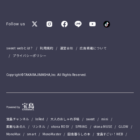
Follow us
sweet webとは？
利用規約
運営会社
広告掲載について
プライバシーポリシー
Copyright © TAKARAJIMASHA,Inc. All Rights Reserved.
宝島チャンネル
InRed
大人のおしゃれ手帖
sweet
mini
素敵なあの人
リンネル
otona ROSY
SPRiNG
otona MUSE
GLOW
MonoMax
smart
MonoMaster
田舎暮らしの本
宝島すごい！WEB