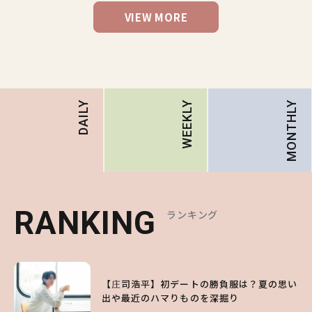
VIEW MORE
MONTHLY
DAILY
WEEKLY
RANKING
RANKING
RANKING
ランキング
ランキング
ランキング
1
1
1
【庄司浩平】初デートの勝負服は？夏の思い
【大原優乃】夏メイクはプレイフルに！ドキ
【SNIDEL】長濱ねるとロマンティックトラ
出や最近のハマりものを深掘り
ッとしちゃう色っぽ“うるみ目”のつくり方
ッドな秋はじめ｜2026秋の新作コーデ4選