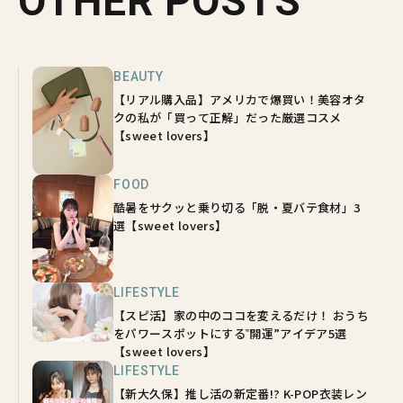
OTHER POSTS
BEAUTY
【リアル購入品】アメリカで爆買い！美容オタ
クの私が「買って正解」だった厳選コスメ
【sweet lovers】
FOOD
酷暑をサクッと乗り切る「脱・夏バテ食材」3
選【sweet lovers】
LIFESTYLE
【スピ活】家の中のココを変えるだけ！ おうち
をパワースポットにする‟開運”アイデア5選
【sweet lovers】
LIFESTYLE
【新大久保】推し活の新定番!? K-POP衣装レン