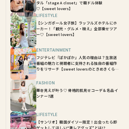
タル「stage A closet」で韓ドル体験
♡【sweet lovers】
LIFESTYLE
【シンガポール女子旅】ラッフルズホテルにホ
ーカー！「観光・グルメ・映え」全部乗せツア
ー♡【sweet lovers】
ENTERTAINMENT
フジテレビ『ぽかぽか』人気の理由は？生放送
番組の魅力と視聴者に支持される独自の番組作
りをリサーチ【sweet loversのときめきくらぶ
vol.8】
FASHION
華奢見えが叶う♡ 骨格的肌見せコーデ＆名品イ
ンナー7選
LIFESTYLE
【サンリオ】韓国ダイソー限定！出会ったら即
ゲットしてほしい“激レアグッズ”とは!?