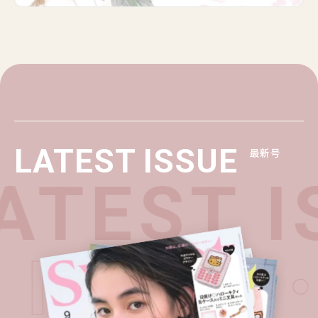
LATEST ISSUE
最新号
TEST I
T ISSU