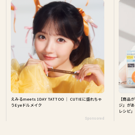
えみるmeets 1DAY TATTOO ｜ CUTIEに盛れちゃ
【商品が当
うEyeドルメイク
ジ』がある
レシピ」
Sponsored