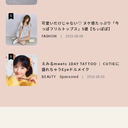
5
5
5
【夏ヘアのくずれ・うねりに】ヘアメイク夢
可愛いだけじゃない♡ ヌケ感たっぷり「今
【ALD1】グループの魅力＆素顔に迫る♡ 一
月直伝♡ ドライシャンプー「バティスト」
っぽフリルトップス」5選【ちぃぽぽ】
問一答をお届け！【sweet web独占】
を使ったプロ級スタイリング3選
FASHION
ENTERTAINMENT
2026.08.08
2026.08.03
BEAUTY
Sponsored
2026.07.03
6
6
6
【GU】夏の“主役級”アイテム決定！ヘルシ
えみるmeets 1DAY TATTOO ｜ CUTIEに
【庄司浩平】初デートの勝負服は？夏の思い
ー＆可愛すぎる「大人の肌見せ」トップス3
盛れちゃうEyeドルメイク
出や最近のハマりものを深掘り
選
BEAUTY
ENTERTAINMENT
Sponsored
2026.08.08
2026.08.03
FASHION
2026.07.19