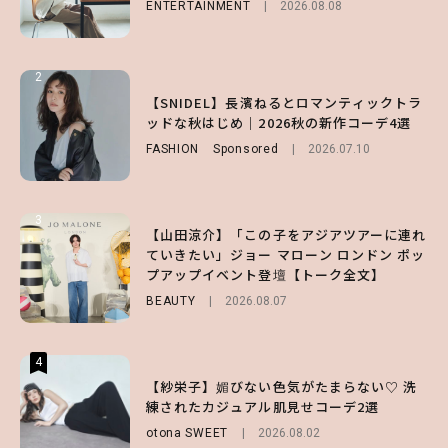
ENTERTAINMENT
BEAUTY
FASHION
Sponsored
2026.08.01
2026.08.08
2026.07.10
2
2
2
【森香澄】理想のスタイルはどう作る？体型
【付録】総柄ハローキティが可愛すぎ♡ 紀
【SNIDEL】長濱ねるとロマンティックトラ
キープの秘訣や夏の過ごし方など独占インタ
ノ国屋コラボの“優秀保冷バッグ”は夏の強
ッドな秋はじめ｜2026秋の新作コーデ4選
ビュー！
い味方！【オトナミューズ9月号増刊】
FASHION
Sponsored
2026.07.10
ENTERTAINMENT
FUROKU
2026.07.12
2026.07.31
3
3
3
【山田涼介】「この子をアジアツアーに連れ
【ハローキティ】がスシローと初コラボ♡
【谷まりあ】夏は“シアースカート”でさり
ていきたい」ジョー マローン ロンドン ポッ
第1弾の気になるメニュー＆限定グッズを総
げなく肌見せ！透け感のニュアンスを楽しめ
プアップイベント登壇【トーク全文】
チェック！
るマストハブアイテム4選
BEAUTY
LIFESTYLE
FASHION
2026.08.07
2026.07.19
2026.07.31
4
4
4
【ハローキティ】がスシローと初コラボ♡
【紗栄子】媚びない色気がたまらない♡ 洗
【SNIDEL】長濱ねるとロマンティックトラ
第1弾の気になるメニュー＆限定グッズを総
練されたカジュアル肌見せコーデ2選
ッドな秋はじめ｜2026秋の新作コーデ4選
チェック！
otona SWEET
FASHION
Sponsored
2026.08.02
2026.07.10
LIFESTYLE
2026.07.31