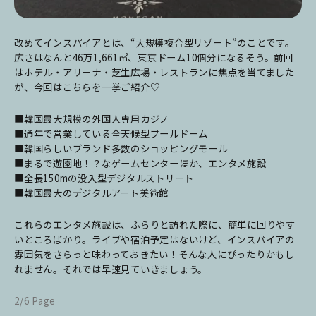
改めてインスパイアとは、“大規模複合型リゾート”のことです。
広さはなんと46万1,661㎡、東京ドーム10個分になるそう。前回
はホテル・アリーナ・芝生広場・レストランに焦点を当てました
が、今回はこちらを一挙ご紹介♡
■韓国最大規模の外国人専用カジノ
■通年で営業している全天候型プールドーム
■韓国らしいブランド多数のショッピングモール
■まるで遊園地！？なゲームセンターほか、エンタメ施設
■全長150mの没入型デジタルストリート
■韓国最大のデジタルアート美術館
これらのエンタメ施設は、ふらりと訪れた際に、簡単に回りやす
いところばかり。ライブや宿泊予定はないけど、インスパイアの
雰囲気をさらっと味わっておきたい！そんな人にぴったりかもし
れません。それでは早速見ていきましょう。
2/6 Page