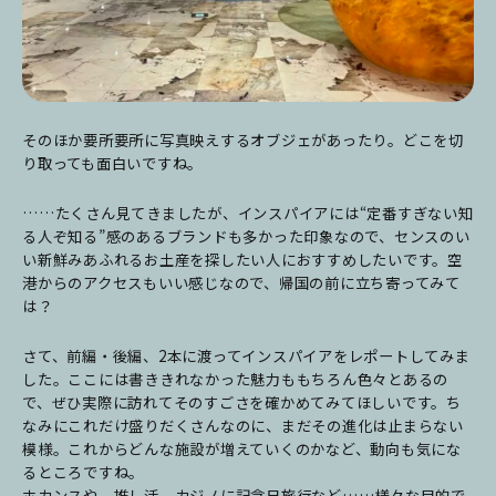
そのほか要所要所に写真映えするオブジェがあったり。どこを切
り取っても面白いですね。
……たくさん見てきましたが、インスパイアには“定番すぎない知
る人ぞ知る”感のあるブランドも多かった印象なので、センスのい
い新鮮みあふれるお土産を探したい人におすすめしたいです。空
港からのアクセスもいい感じなので、帰国の前に立ち寄ってみて
は？
さて、前編・後編、2本に渡ってインスパイアをレポートしてみま
した。ここには書ききれなかった魅力ももちろん色々とあるの
で、ぜひ実際に訪れてそのすごさを確かめてみてほしいです。ち
なみにこれだけ盛りだくさんなのに、まだその進化は止まらない
模様。これからどんな施設が増えていくのかなど、動向も気にな
るところですね。
ホカンスや、推し活、カジノに記念日旅行など……様々な目的で