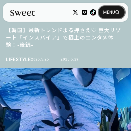
【韓国】最新トレンドまる押さえ♡ 巨大リゾ
ート「インスパイア」で極上のエンタメ体
験！-後編-
LIFESTYLE
2025.5.25
2025.5.29