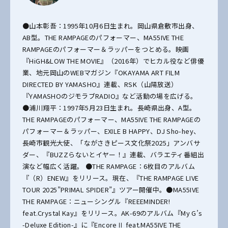
●山本彰吾：1995年10月6日生まれ。岡山県倉敷市出身、
AB型。THE RAMPAGEのパフォーマー、MA55IVE THE
RAMPAGEのパフォーマー＆ラッパーをつとめる。映画
『HiGH&LOW THE MOVIE』（2016年）でヒカル役など俳優
業、地元岡山のWEBマガジン『OKAYAMA ART FILM
DIRECTED BY YAMASHO』連載、RSK（山陽放送）
『YAMASHOのジモラブRADIO』など活動の場を広げる。
●浦川翔平：1997年5月23日生まれ。長崎県出身、A型。
THE RAMPAGEのパフォーマー、MA55IVE THE RAMPAGEの
パフォーマー＆ラッパー、EXILE B HAPPY、DJ Sho-hey、
長崎市観光大使、「ながさきピース文化祭2025」アンバサ
ダー、『BUZZらないとイヤー！』連載、バラエティ番組出
演など幅広く活躍。 ●THE RAMPAGE：6枚目のアルバム
『（R）ENEW』をリリース。現在、『THE RAMPAGE LIVE
TOUR 2025”PRIMAL SPIDER”』ツアー開催中。●MA55IVE
THE RAMPAGE：ニューシングル『REEEMINDER!
feat.Crystal Kay』をリリース。AK-69のアルバム『My G’s
-Deluxe Edition-』に『EncoreⅡ feat.MA55IVE THE