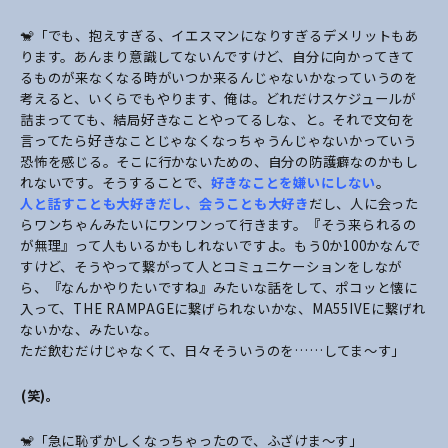
🐒「でも、抱えすぎる、イエスマンになりすぎるデメリットもあ
ります。あんまり意識してないんですけど、自分に向かってきて
るものが来なくなる時がいつか来るんじゃないかなっていうのを
考えると、いくらでもやります、俺は。どれだけスケジュールが
詰まってても、結局好きなことやってるしな、と。それで文句を
言ってたら好きなことじゃなくなっちゃうんじゃないかっていう
恐怖を感じる。そこに行かないための、自分の防護癖なのかもし
れないです。そうすることで、
好きなことを嫌いにしない
。
人と話すことも大好きだし、会うことも大好き
だし、人に会った
らワンちゃんみたいにワンワンって行きます。『そう来られるの
が無理』って人もいるかもしれないですよ。もう0か100かなんで
すけど、そうやって繋がって人とコミュニケーションをしなが
ら、『なんかやりたいですね』みたいな話をして、ポコッと懐に
入って、THE RAMPAGEに繋げられないかな、MA55IVEに繋げれ
ないかな、みたいな。
ただ飲むだけじゃなくて、日々そういうのを……してま～す」
――(笑)。
🐒「急に恥ずかしくなっちゃったので、ふざけま～す」