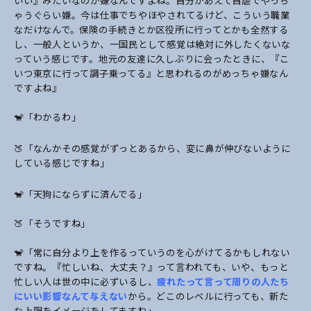
いい』みたいなのが嫌なんですよね。自分があえて自虐でやっち
ゃうぐらい嫌。今は仕事でちやほやされてるけど、こういう職業
なだけなんで。保険の手続きとか区役所に行ってとかも全然する
し、一般人というか、一国民として感覚は絶対に外したくないな
っていう感じです。地元の友達に久しぶりに会ったときに、『こ
いつ東京に行って調子乗ってる』と思われるのがめっちゃ嫌なん
ですよね』
🐒「わかるわ」
🍑「なんかその感覚がずっとあるから、変に鼻が伸びないように
している感じですね」
🐒「天狗にならずに済んでる」
🍑「そうですね」
🐒「常に自分より上を作るっていうのを心がけてるかもしれない
ですね。『忙しいね、大丈夫？』って言われても、いや、もっと
忙しい人は世の中に必ずいるし、
疲れたって言って周りの人たち
にいい影響なんて与えない
から。どこのレベルに行っても、新た
な上限をイメージをしてますね」