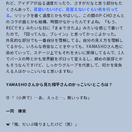
れど、アイデアが出る速度だったり、さすがだなと思う部分もた
くさんあって、
見習いたいけど、見習えないぐらい先を行って
る
。リリックを書く速度とかもやばいし、この間のP-CHOさんと
のコラボ曲とかも結構、時間がなかったんですよね。『もう、
RECです』みたいな日に『まぁできたよ』みたいな感じで書いて
たので、『回ってんな、ブレイン』と思ってかっこよかった。
外見的な部分でも一番自分を理解してる。自分の見え方を理解し
てるから、いろんな奇抜なことをやっても、YAMASHOさん色に
染めていって、ステージ上でもそれを大いに発揮してるんで、1人
でバースの時とかも世界観をポロって変えるし、締めの挨拶とか
もそうなんですけど、しっかりグループを代表して、何かを背負
える人はかっこいいなと思いますね」
――YAMASHOさんから見た翔平さんのかっこいいところは？
🍑「（小声で）…あ、えっと…、無いっすね」
一同 爆笑
🐒「俺、だいぶ喋りましたけど（笑）」