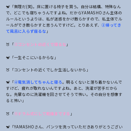
🐒「無理だ(笑)。床に置ける椅子を買う。自分は結構、特殊なん
で、どこでも寝ちゃうんですよね。だからYAMASHOさん主体の
ルールというよりは、私が迷惑をかけ散らかすので、私主体でル
ールができ散らかすと思うんですけど。とりあえず、
②帰ってき
て風呂に入らず座るな
」
🍑「
③コンセントの近くで寝るな
」
🐒「一生そこにいるからな」
🍑「コンセントの近くでしか生活しないから」
🐒「
④電気消してちゃんと寝ろ
。明るくないと落ち着かないんで
すけど、疲れが取れないんですよね。あと、洗濯が苦手だから
な。先輩なのに洗濯機を回させてそうで怖い。その自分を想像す
ると怖い」
🍑「
⑤ドラム式にして乾燥までする
」
🐒「YAMASHOさん、パンツを洗っていただきありがとうござい