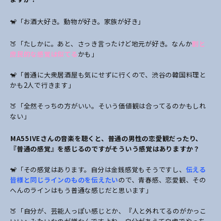
🐒「お酒大好き。動物が好き。家族が好き」
🍑「たしかに。あと、さっき言ったけど地元が好き。なんか
割と
庶民的な感覚は似てる
かも」
🐒「普通に大衆居酒屋も気にせずに行くので、渋谷の韓国料理と
かも2人で行きます」
🍑「全然そっちの方がいい。そいう価値観は合ってるのかもしれ
ない」
――MA55IVEさんの音楽を聴くと、普通の男性の恋愛観だったり、
『普通の感覚』を感じるのですがそういう感覚はありますか？
🐒「その感覚はあります。自分は金銭感覚もそうですし、
伝える
皆様と同じラインのものを伝えたい
ので、青春感、恋愛観、その
へんのラインはもう普通な感じだと思います」
🍑「自分が、芸能人っぽい感じとか、『人と外れてるのがかっこ