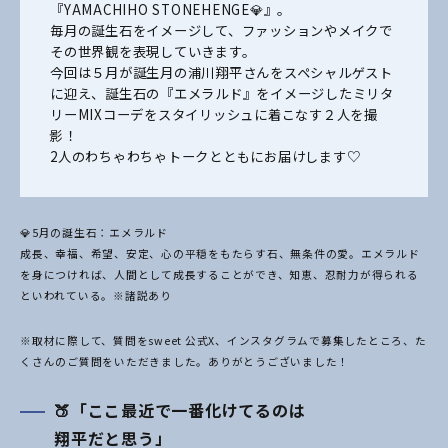
『YAMACHIHO STONEHENGE💎』。
毎月の誕生石をイメージして、ファッションやメイクで
その世界観を表現していきます。
今回は５月が誕生月の浦川翔平さんをスペシャルゲスト
に迎え、誕生石の『エメラルド』をイメージしたミリタ
リーMIXコーデをスタイリッシュに着こなす２人を撮
影！
2人のわちゃわちゃトークとともにお届けします♡
💎5月の誕生石：エメラルド
成長、幸福、希望、安定、心の平穏をもたらす石、無条件の愛。エメラルド
を身につければ、人間として成長することができ、知恵、忍耐力が得られる
といわれている。※諸説あり
※取材に際して、質問をsweet 公式X、インスタグラムで募集したところ、た
くさんのご質問をいただきました。ありがとうございました！
🍑「ここ最近で一番化けてるのは
翔平だと思う」