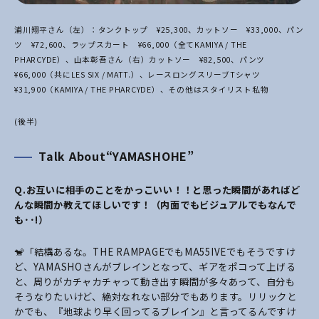
浦川翔平さん（左）：タンクトップ ¥25,300、カットソー ¥33,000、パン
ツ ¥72,600、ラップスカート ¥66,000（全てKAMIYA / THE
PHARCYDE）、山本彰吾さん（右）カットソー ¥82,500、パンツ
¥66,000（共にLES SIX / MATT.）、レースロングスリーブTシャツ
¥31,900（KAMIYA / THE PHARCYDE）、その他はスタイリスト私物
(後半)
Talk About“YAMASHOHE”
Q.
お互いに相手のことをかっこいい！！と思った瞬間があればど
んな瞬間か教えてほしいです！（内面でもビジュアルでもなんで
も･･!）
🐒「結構あるな。THE RAMPAGEでもMA55IVEでもそうですけ
ど、YAMASHOさんがブレインとなって、ギアをポコって上げる
と、周りがカチャカチャって動き出す瞬間が多々あって、自分も
そうなりたいけど、絶対なれない部分でもあります。リリックと
かでも、『地球より早く回ってるブレイン』と言ってるんですけ