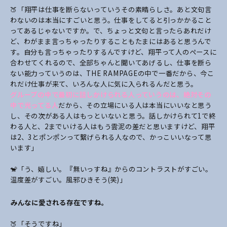
🍑「翔平は仕事を断らないっていうその素晴らしさ。あと文句言
わないのは本当にすごいと思う。仕事をしてると引っかかること
ってあるじゃないですか。で、ちょっと文句と言ったらあれだけ
ど、わがまま言っちゃったりすることもたまにはあると思うんで
す。自分も言っちゃったりするんですけど、翔平って人のペースに
合わせてくれるので、全部ちゃんと聞いてあげるし、仕事を断ら
ない能力っていうのは、THE RAMPAGEの中で一番だから、今こ
れだけ仕事が来て、いろんな人に気に入られるんだと思う。
グループの中で最初に話しかけられる人っていうのは、絶対その
中で光ってる人
だから、その立場にいる人は本当にいいなと思う
し、その次がある人はもっといないと思う。話しかけられて1で終
わる人と、2までいける人はもう雲泥の差だと思いますけど、翔平
は2、3とポンポンって繋げられる人なので、かっこいいなって思
います」
🐒「う、嬉しい。『無いっすね』からのコントラストがすごい。
温度差がすごい。風邪ひきそう(笑)」
――みんなに愛される存在ですね。
🍑「そうですね」