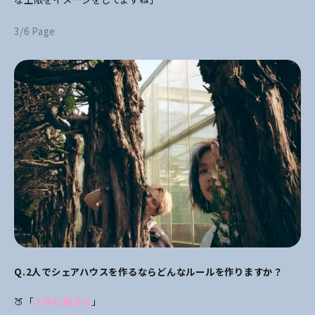
3/6 Page
Q.2
人でシェアハウスを作るならどんなルールを作りますか？
🍑「
①床に座るな
」