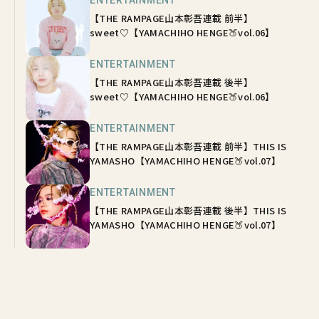
ENTERTAINMENT
【THE RAMPAGE山本彰吾連載 前半】
sweet♡【YAMACHIHO HENGE🍑vol.06】
ENTERTAINMENT
【THE RAMPAGE山本彰吾連載 後半】
sweet♡【YAMACHIHO HENGE🍑vol.06】
ENTERTAINMENT
【THE RAMPAGE山本彰吾連載 前半】THIS IS
YAMASHO【YAMACHIHO HENGE🍑vol.07】
ENTERTAINMENT
【THE RAMPAGE山本彰吾連載 後半】THIS IS
YAMASHO【YAMACHIHO HENGE🍑vol.07】