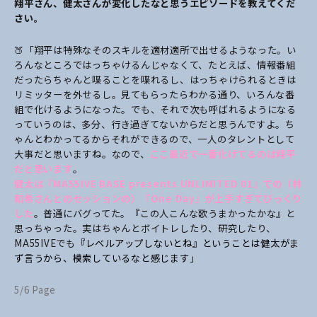
翔平さん、健太さんが変化したなと思うエピソードを教えてくだ
さい。
🍑「翔平は特殊なそのスキルを適材適所で出せるようなった。い
ろんなところではっちゃけるんじゃなくて、たとえば、情報番組
だったらちゃんと喋ることを喋れるし、はっちゃけられるときは
リミッターを外せるし。見てもらったらわかる通り、いろんな番
組で化けるようになった。
でも、それで次も呼ばれるようになる
っていうのは、多分、行き過ぎてないからだと思うんですよ。ち
ゃんとわかってるからそれができるので、一人のタレントとして
大事だと思いますね。なので、
ここ最近で一番化けてるのは翔平
だと思います
。
健太は『MA55IVE BASE presents UNLIMITED 01』での（林
和希さんとのセッションの）『One Day』が上手すぎてびっくり
した
。普通にバグってた。『この人こんな歌うまかったかな』と
思っちゃった。実はちゃんとボイトレしたり、研究したり、
MA55IVEでも
『レベルアップしないとね』ということは健太がま
ず言うから、模索しているなと感じます
」
5/6 Page