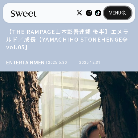
【THE RAMPAGE山本彰吾連載 後半】エメラ
ルド／成長【YAMACHIHO STONEHENGE💎
vol.05】
ENTERTAINMENT
2025.5.30
2025.12.31