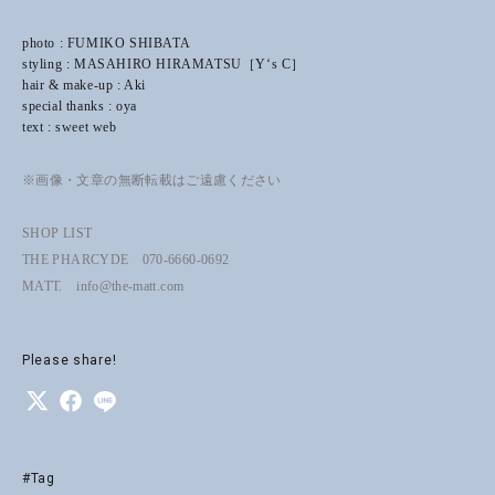
photo : FUMIKO SHIBATA
styling : MASAHIRO HIRAMATSU［Y‘s C］
hair & make-up : Aki
special thanks : oya
text : sweet web
※画像・文章の無断転載はご遠慮ください
SHOP LIST
THE PHARCYDE 070-6660-0692
MATT. info@the-matt.com
Please share!
#Tag