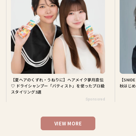
【夏ヘアのくずれ・うねりに】ヘアメイク夢月直伝
【SNI
♡ ドライシャンプー「バティスト」を使ったプロ級
秋はじめ
スタイリング3選
Sponsored
VIEW MORE