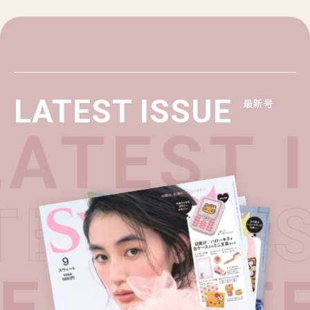
LATEST ISSUE
最新号
ATEST I
ATEST I
E・
LATE