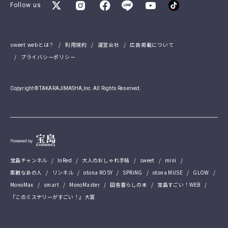
Follow us
sweet webとは？
利用規約
運営会社
広告掲載について
プライバシーポリシー
Copyright © TAKARAJIMASHA,Inc. All Rights Reserved.
宝島チャンネル
InRed
大人のおしゃれ手帖
sweet
mini
素敵なあの人
リンネル
otona ROSY
SPRiNG
otona MUSE
GLOW
MonoMax
smart
MonoMaster
田舎暮らしの本
宝島すごい！WEB
『このミステリーがすごい！』大賞