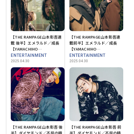
【THE RAMPAGE山本彰吾連
【THE RAMPAGE山本彰吾連
載 後半】エメラルド／成長
載前半】エメラルド／成長
【YAMACHIHO
【YAMACHIHO
STONEHENGE💎vol.05】
STONEHENGE💎vol.05】
ENTERTAINMENT
ENTERTAINMENT
2025.04.30
2025.04.30
【THE RAMPAGE山本彰吾 後
【THE RAMPAGE山本彰吾 前
半】ダイヤモンド／不屈の精
半】ダイヤモンド／不屈の精