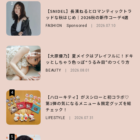
2
2
2
【付録】総柄ハローキティが可愛すぎ♡ 紀
【SNIDEL】長濱ねるとロマンティックトラ
【大原優乃】夏メイクはプレイフルに！ドキ
ノ国屋コラボの“優秀保冷バッグ”は夏の強
ッドな秋はじめ｜2026秋の新作コーデ4選
ッとしちゃう色っぽ“うるみ目”のつくり方
い味方！【オトナミューズ9月号増刊】
FASHION
BEAUTY
Sponsored
2026.08.01
2026.07.10
FUROKU
2026.07.12
3
3
3
【スタバ】約160通りのカスタマイズができ
【谷まりあ】夏は“シアースカート”でさり
【大原優乃】夏メイクはプレイフルに！ドキ
る⁉ 39店舗限定『My フルーツ³ フラペチー
げなく肌見せ！透け感のニュアンスを楽しめ
ッとしちゃう色っぽ“うるみ目”のつくり方
ノ®』を徹底レポ♡
るマストハブアイテム4選
BEAUTY
2026.08.01
LIFESTYLE
FASHION
2026.07.19
2026.07.30
4
4
4
【ハローキティ】がスシローと初コラボ♡
【齋藤飛鳥】人生初のロブに！「意外としっ
【夏ヘアのくずれ・うねりに】ヘアメイク夢
第1弾の気になるメニュー＆限定グッズを総
くりくるし、すごく新鮮で心地いい」ヘアカ
月直伝♡ ドライシャンプー「バティスト」
チェック！
ットの様子を独占でお届け♡
を使ったプロ級スタイリング3選
LIFESTYLE
ENTERTAINMENT
BEAUTY
Sponsored
2026.07.31
2026.07.30
2026.07.03
5
5
5