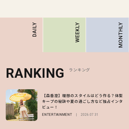
MONTHLY
DAILY
WEEKLY
RANKING
RANKING
RANKING
ランキング
ランキング
ランキング
1
1
1
【森香澄】理想のスタイルはどう作る？体型
【ハローキティ】がスシローと初コラボ♡
【SNIDEL】長濱ねるとロマンティックトラ
キープの秘訣や夏の過ごし方など独占インタ
第1弾の気になるメニュー＆限定グッズを総
ッドな秋はじめ｜2026秋の新作コーデ4選
ビュー！
チェック！
FASHION
Sponsored
2026.07.10
ENTERTAINMENT
LIFESTYLE
2026.07.31
2026.07.31