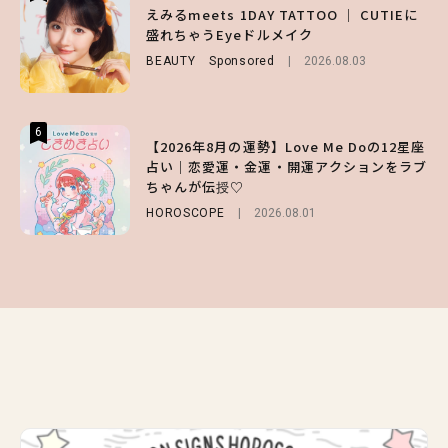
【森香澄】理想のスタイルはどう作る？体型
【ハローキティ】がスシローと初コラボ♡
えみるmeets 1DAY TATTOO ｜ CUTIEに
キープの秘訣や夏の過ごし方など独占インタ
第1弾の気になるメニュー＆限定グッズを総
盛れちゃうEyeドルメイク
ビュー！
チェック！
BEAUTY
Sponsored
2026.08.03
ENTERTAINMENT
LIFESTYLE
2026.07.31
2026.07.31
6
6
6
【2026年8月の運勢】Love Me Doの12星座
【GU】夏の“主役級”アイテム決定！ヘルシ
【SNIDEL】長濱ねるとロマンティックトラ
占い｜恋愛運・金運・開運アクションをラブ
ー＆可愛すぎる「大人の肌見せ」トップス3
ッドな秋はじめ｜2026秋の新作コーデ4選
ちゃんが伝授♡
選
FASHION
Sponsored
2026.07.10
HOROSCOPE
FASHION
2026.07.19
2026.08.01