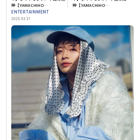
神【YAMACHIHO
神【YAMACHIHO
STONEHENGE💎vol.04】
STONEHENGE💎vol.04】
ENTERTAINMENT
2025.03.31