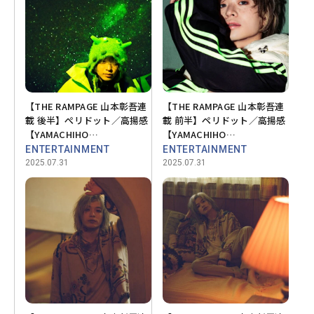
【THE RAMPAGE 山本彰吾連
【THE RAMPAGE 山本彰吾連
載 後半】ぺリドット／高揚感
載 前半】ペリドット／高揚感
【YAMACHIHO
【YAMACHIHO
STONEHENGE💎 vol.08】
STONEHENGE💎 vol.08】
ENTERTAINMENT
ENTERTAINMENT
2025.07.31
2025.07.31