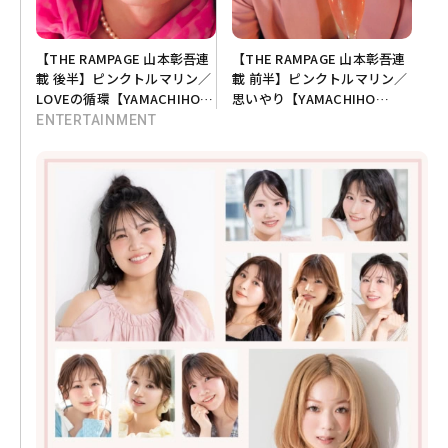
【THE RAMPAGE 山本彰吾連
【THE RAMPAGE 山本彰吾連
載 後半】ピンクトルマリン／
載 前半】ピンクトルマリン／
LOVEの循環【YAMACHIHO
思いやり【YAMACHIHO
STONEHENGE💎 vol.10】
STONEHENGE💎 vol.10】
ENTERTAINMENT