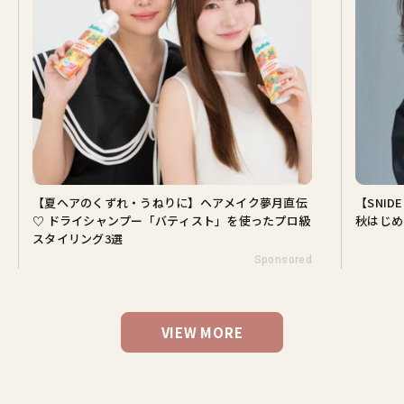
【夏ヘアのくずれ・うねりに】ヘアメイク夢月直伝
【SNI
♡ ドライシャンプー「バティスト」を使ったプロ級
秋はじめ
スタイリング3選
Sponsored
VIEW MORE