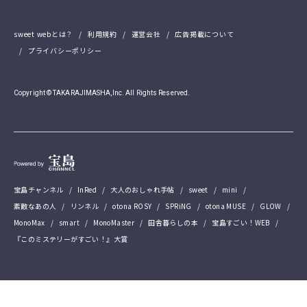
sweet webとは？
利用規約
運営会社
広告掲載について
プライバシーポリシー
Copyright © TAKARAJIMASHA,Inc. All Rights Reserved.
宝島チャンネル
InRed
大人のおしゃれ手帖
sweet
mini
素敵なあの人
リンネル
otona ROSY
SPRiNG
otona MUSE
GLOW
MonoMax
smart
MonoMaster
田舎暮らしの本
宝島すごい！WEB
『このミステリーがすごい！』大賞