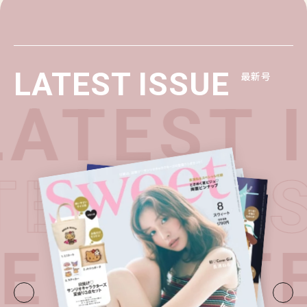
LATEST ISSUE
最新号
ATEST I
ATEST I
E・
LATE