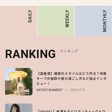
MONTHLY
DAILY
WEEKLY
RANKING
RANKING
RANKING
ランキング
ランキング
ランキング
1
1
1
【森香澄】理想のスタイルはどう作る？体型
【ハローキティ】がスシローと初コラボ♡
【SNIDEL】長濱ねるとロマンティックトラ
キープの秘訣や夏の過ごし方など独占インタ
第1弾の気になるメニュー＆限定グッズを総
ッドな秋はじめ｜2026秋の新作コーデ4選
ビュー！
チェック！
FASHION
Sponsored
2026.07.10
ENTERTAINMENT
LIFESTYLE
2026.07.31
2026.07.31
2
2
2
【齋藤飛鳥】人生初のロブに！「意外としっ
【付録】総柄ハローキティが可愛すぎ♡ 紀
【SNIDEL】長濱ねるとロマンティックトラ