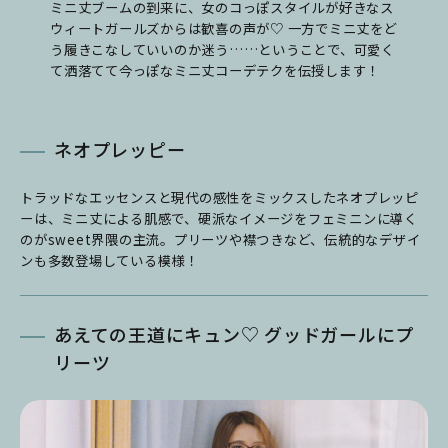
ミニ丈ブームの到来に、女のコっぽスタイルが好きなス
ウィートガールズからは歓喜の声が♡ 一方でミニ丈をど
う履きこなしていいのか迷う……ということで、可愛く
て洒落てて今っぽなミニ丈コーデテクを伝授します！
ネオプレッピー
トラッドなエッセンスと現代の感性をミックスしたネオプレッピ
ーは、ミニ丈による肌感で、硬派なイメージをフェミニンに導く
のがsweet界隈の主流。プリーツや襟つきなど、伝統的なデザイ
ンも多数登場している模様！
あえての王道にキュン♡ グッドガールにプ
リーツ