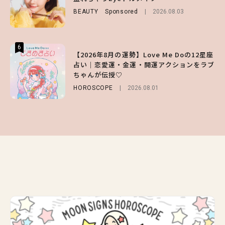
チェック！
BEAUTY
FASHION
Sponsored
Sponsored
2026.08.03
2026.07.10
LIFESTYLE
2026.07.31
6
6
6
【2026年8月の運勢】Love Me Doの12星座
【森香澄】理想のスタイルはどう作る？体型
【GU】夏の“主役級”アイテム決定！ヘルシ
占い｜恋愛運・金運・開運アクションをラブ
キープの秘訣や夏の過ごし方など独占インタ
ー＆可愛すぎる「大人の肌見せ」トップス3
ちゃんが伝授♡
ビュー！
選
HOROSCOPE
ENTERTAINMENT
FASHION
2026.07.19
2026.08.01
2026.07.31