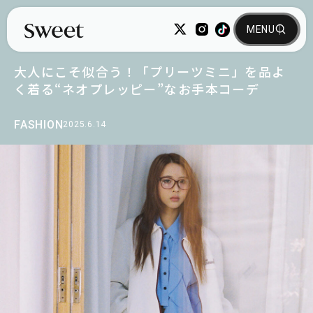
大人にこそ似合う！「プリーツミニ」を品よ
く着る“ネオプレッピー”なお手本コーデ
FASHION
2025.6.14