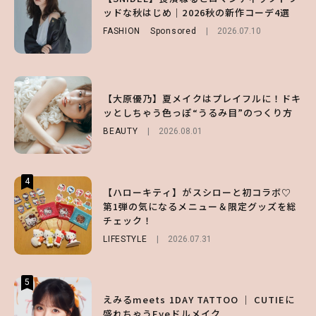
くりくるし、すごく新鮮で心地いい」ヘアカ
ノ国屋コラボの“優秀保冷バッグ”は夏の強
ッドな秋はじめ｜2026秋の新作コーデ4選
ットの様子を独占でお届け♡
い味方！【オトナミューズ9月号増刊】
FASHION
Sponsored
2026.07.10
ENTERTAINMENT
FUROKU
2026.07.12
2026.07.30
3
3
3
【スタバ】約160通りのカスタマイズができ
【谷まりあ】夏は“シアースカート”でさり
【大原優乃】夏メイクはプレイフルに！ドキ
る⁉ 39店舗限定『My フルーツ³ フラペチー
げなく肌見せ！透け感のニュアンスを楽しめ
ッとしちゃう色っぽ“うるみ目”のつくり方
ノ®』を徹底レポ♡
るマストハブアイテム4選
BEAUTY
2026.08.01
LIFESTYLE
FASHION
2026.07.19
2026.07.30
4
4
4
【ハローキティ】がスシローと初コラボ♡
【夏ヘアのくずれ・うねりに】ヘアメイク夢
【大原優乃】夏メイクはプレイフルに！ドキ
第1弾の気になるメニュー＆限定グッズを総
月直伝♡ ドライシャンプー「バティスト」
ッとしちゃう色っぽ“うるみ目”のつくり方
チェック！
を使ったプロ級スタイリング3選
BEAUTY
2026.08.01
LIFESTYLE
BEAUTY
Sponsored
2026.07.31
2026.07.03
5
5
5
【ハローキティ】がスシローと初コラボ♡
えみるmeets 1DAY TATTOO ｜ CUTIEに
【SNIDEL】長濱ねるとロマンティックトラ
第1弾の気になるメニュー＆限定グッズを総
盛れちゃうEyeドルメイク
ッドな秋はじめ｜2026秋の新作コーデ4選