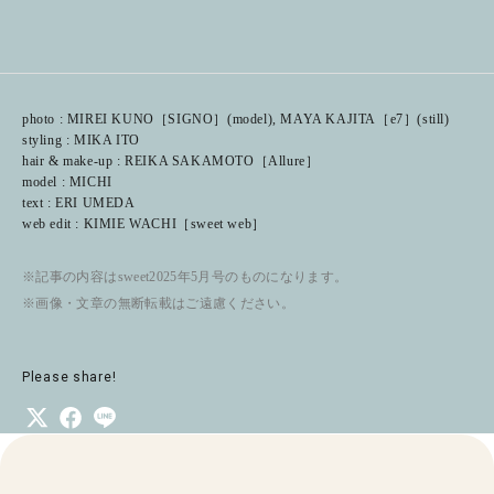
photo : MIREI KUNO［SIGNO］(model), MAYA KAJITA［e7］(still)
styling : MIKA ITO
hair & make-up : REIKA SAKAMOTO［Allure］
model : MICHI
text : ERI UMEDA
web edit : KIMIE WACHI［sweet web］
※記事の内容はsweet2025年5月号のものになります。
※画像・文章の無断転載はご遠慮ください。
Please share!