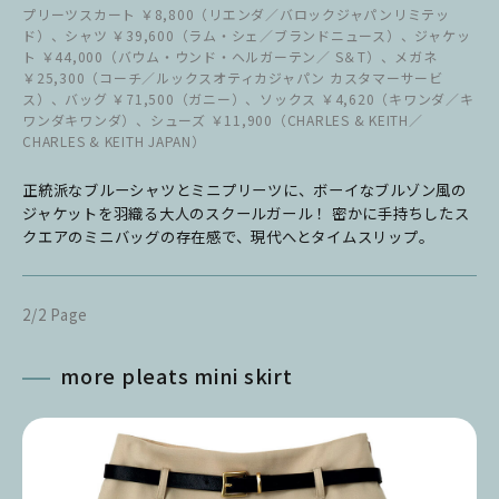
プリーツスカート ￥8,800（リエンダ／バロックジャパンリミテッ
ド）、シャツ ￥39,600（ラム・シェ／ブランドニュース）、ジャケッ
ト ￥44,000（バウム・ウンド・ヘルガーテン／ S＆T）、メガネ
￥25,300（コーチ／ルックスオティカジャパン カスタマーサービ
ス）、バッグ ￥71,500（ガニー）、ソックス ￥4,620（キワンダ／キ
ワンダキワンダ）、シューズ ￥11,900（CHARLES & KEITH／
CHARLES & KEITH JAPAN）
正統派なブルーシャツとミニプリーツに、ボーイなブルゾン風の
ジャケットを羽織る大人のスクールガール！ 密かに手持ちしたス
クエアのミニバッグの存在感で、現代へとタイムスリップ。
2/2 Page
more pleats mini skirt