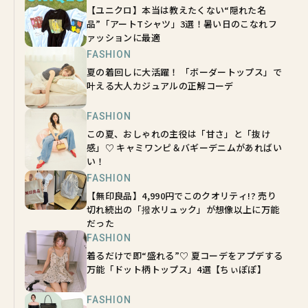
【ユニクロ】本当は教えたくない“隠れた名
品”「アートTシャツ」3選！暑い日のこなれフ
ァッションに最適
FASHION
夏の着回しに大活躍！ 「ボーダートップス」で
叶える大人カジュアルの正解コーデ
FASHION
この夏、おしゃれの主役は「甘さ」と「抜け
感」♡ キャミワンピ＆バギーデニムがあればい
い！
FASHION
【無印良品】4,990円でこのクオリティ!? 売り
切れ続出の「撥水リュック」が想像以上に万能
だった
FASHION
着るだけで即“盛れる”♡ 夏コーデをアプデする
万能「ドット柄トップス」4選【ちぃぽぽ】
FASHION