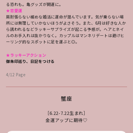
る恐れも。亀グッズが開運に。
★恋愛運
肩肘張らない緩めな婚活に運命が潜んでいます。気が乗らない場
所には無理していかないほうがよさそう。また、6月は好きな人か
ら誘われるなどラッキーサプライズが起こる予感が。ヘアとネイ
ルのお手入れは抜かりなく。カップルはマンネリデートは避けヒ
ーリング的なスポットに足を運ぶと◎。
★ラッキーアクション
御朱印巡り、日記をつける
4/12 Page
蟹座
［6.22-7.22生まれ］
金運アップに期待♡