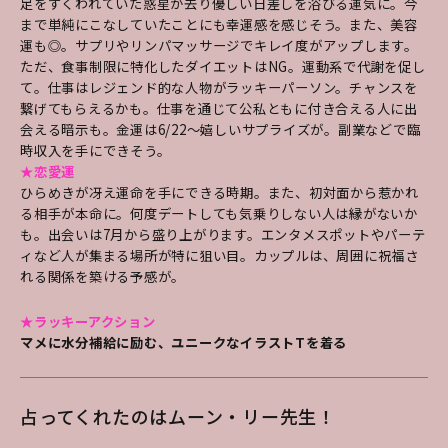
足をすくわれていた惑星が去り優しい日差しを浴びる運気に。今
まで単純にこなしていたことにも幸運感を感じそう。また、美容
運も◎。サプリやリンパマッサージでキレイ度がアップします。
ただ、食事制限に特化したダイエットはNG。運動系で代謝を促し
て。仕事はレジェンド的な人物がラッキーパーソン。チャンスを
繋げてもらえるかも。仕事を通じて公私ともに付き合える人に出
会える暗示も。金運は6/22～嬉しいサプライズが。副業などで臨
時収入を手にできそう。
★恋愛運
ひらめきが冴え運命を手にできる時期。また、初対面から惹かれ
る相手が本命に。何度デートしても気乗りしない人は縁がないか
も。出会いは7月から盛り上がります。エンタメスポットやパーテ
ィなど人が集まる場所が特に狙い目。カップルは、周囲に祝福さ
れる関係を築ける予感が。
★ラッキーアクション
マメに水分補給に励む、ユニークなイラストTを着る
占ってくれたのはムーン・リー先生！