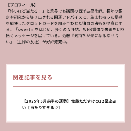
【プロフィール】
「怖いほど当たる！」と業界でも話題の西洋占星術師。長年の鑑
定や研究から導き出される開運アドバイスに、生まれ持った霊感
を駆使したタロットカードを組み合わせた独自の占術を得意とす
る。『sweet』をはじめ、多くの女性誌、WEB媒体で未来を切り
拓くメッセージを届けている。近著『気持ちが楽になる幸せ占
い』（主婦の友社）が好評発売中。
関連記事を見る
【2025年5月前半の運勢】佐藤ただすけの12星座占
い【当たりすぎる♡】