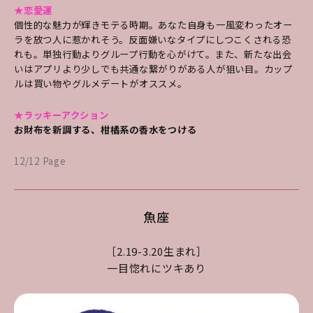
★恋愛運
個性的な魅力が輝きモテる時期。あなた自身も一風変わったオー
ラを放つ人に惹かれそう。反面嫌いなタイプにしつこくされる恐
れも。単独行動よりグループ行動を心がけて。また、新たな出会
いはアプリより少しでも共通な繋がりがある人が狙い目。カップ
ルは買い物やグルメデートがオススメ。
★ラッキーアクション
お財布を新調する、柑橘系の香水をつける
12/12 Page
魚座
［2.19-3.20生まれ］
一目惚れにツキあり