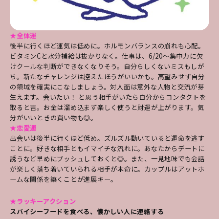
★全体運
後半に行くほど運気は低めに。ホルモンバランスの崩れも心配。
ビタミンCと水分補給は抜かりなく。仕事は、6/20～集中力に欠
けクールな判断ができなくなりそう。自分らしくないミスもしが
ち。新たなチャレンジは控えたほうがいいかも。高望みせず自分
の領域を確実にこなしましょう。対人面は意外な人物と交流が芽
生えます。会いたい！ と思う相手がいたら自分からコンタクトを
取ると吉。お金は溜め込まず楽しく使うと財運が上がります。気
分がいいときの買い物も◎。
★恋愛運
出会いは後半に行くほど低め。ズルズル動いていると運命を逃す
ことに。好きな相手ともイマイチな流れに。あなたからデートに
誘うなど早めにプッシュしておくと◎。また、一見地味でも会話
が楽しく落ち着いていられる相手が本命に。カップルはアットホ
ームな関係を築くことが進展キー。
★ラッキーアクション
スパイシーフードを食べる、懐かしい人に連絡する