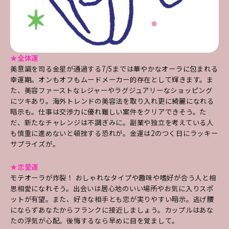
★全体運
美意識を司る金星が通過する7/5までは華やかなオーラに包まれる
幸運期。オンもオフもムードメーカー的存在として輝きます。ま
た、美容ファーストなレジャーやラグジュアリーなショッピング
にツキあり。海外トレンドの美容法を取り入れ更に綺麗になれる
暗示も。仕事は交渉力に優れ難しい案件をクリアできそう。た
だ、新たなチャレンジは不調ぎみに。副業や独立を考えている人
も慎重に進めないと頓挫する恐れが。金運は2のつく日にラッキー
サプライズが。
★恋愛運
モテオーラが炸裂！ おしゃれなタイプや趣味や嗜好が合う人と相
思相愛になれそう。出会いは居心地のいい場所やお気に入りスポ
ットが有望。また、好きな相手とも恋が実りやすい暗示。逃げ腰
にならずあなたからフランクに接近しましょう。カップルはあな
たの浮気が心配。後悔するなら早めに目を覚まして。