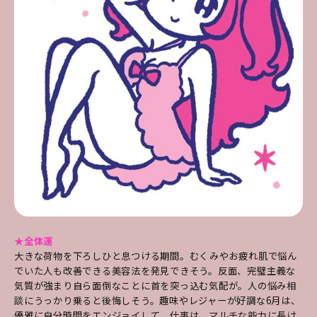
★全体運
大きな荷物を下ろしひと息つける期間。むくみやお疲れ肌で悩ん
でいた人も改善できる美容法を発見できそう。反面、完璧主義な
気質が強まり自ら面倒なことに首を突っ込む気配が。人の悩み相
談にうっかり乗ると後悔しそう。趣味やレジャーが好調な6月は、
優雅に自分時間をエンジョイして。仕事は、マルチな能力に長け