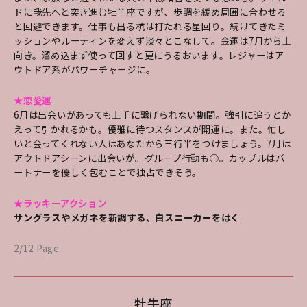
ドに我先へと突き進む牡羊座ですが、歩調を緩め周囲に合わせる
と回避できます。仕事も出る杭は打たれる星回り。続けてきたミ
ッションやルーティンを変えず淡々とこなして。金運は7月から上
向き。溜め込まず使って回すと更にうるおいます。レジャーはア
ウトドア系がパワーチャージに。
★恋愛運
6月は出会いがあっても上手に繋げられない期間。強引に追うとか
えって引かれるかも。優雅に待つスタンスが開運に。また。忙し
いと会ってくれない人はあなたから三行半をつけましょう。7月は
アウトドアシーンに出会いが。グループ行動も○。カップルはパ
ートナーを優しく包むことで独占できそう。
★ラッキーアクション
サングラスやメガネを新調する、白スニーカーをはく
2/12 Page
牡牛座