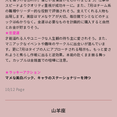
人を傷つける恐れが。優しい言葉遣いを心がけましょう。仕事は
スピードよりクオリティ重視が成功キーに。また、7月はチーム系
の職種やリーダー的な役割で評価されそう。支えてくれる人物も
出現します。美容はマメなケアが大切。毎日鏡でシミなどのチェ
ックはぬかりなく。金運は必要なものを計画的に購入すると自然
とお金が貯まりそう。
★恋愛運
才能溢れる人やユニークな人生観の持ち主に愛されそう。また、
マニアックなイベントや趣味のサークルに出会いが潜んでいま
す。更に7月はタイプの人にアプローチされる暗示も。もっと愛さ
れようと焦らし作戦に出ると逆効果。本能の赴くまま振る舞っ
て。カップルは金銭面での喧嘩に注意。
★ラッキーアクション
マメな美白パック、キャラのステーショナリーを持つ
10/12 Page
山羊座