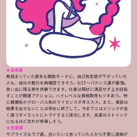
★全体運
煮詰まっていた運気も開放モードに。自己肯定感が下がっていた
人も、自分の魅力を再確認できそう。6/15～バカンス運が最強。
思い出に残る旅を体験できます。仕事は現状に満足せず上を目指
すことが開運アクション。ハイレベルな資格取得もツキあり。特
に健康系かグローバル系のライセンスがオススメ。また、美容は
結果を出せないことは早めに終了して。今までとはメソッドが全
く違うダイエットにトライすると成功します。金運はストイック
になるほど流れが停滞しそう。
★恋愛運
サプライズなラブ運。会いたいと思っていた人から不意に連絡が