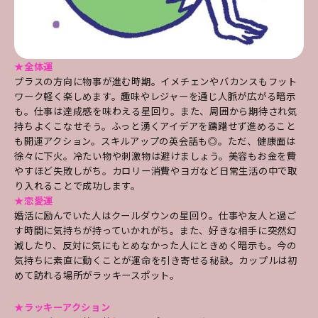
★全体運
プラスの方向に物事が進む時期。イメチェンやバカンスもフット
ワーク軽く楽しめます。趣味やレジャーを通じ人脈が広がる暗示
も。仕事は達成感を味わえる星回り。また、周囲から期待され気
持ちよくこなせそう。ふっと湧くアイデアを躊躇せず進めること
も開運アクション。スキルアップの英会話も◎。ただ、健康面は
徐々に下火。冷たい物や刺激物は避けましょう。美容もお金を費
やすほど失敗しがち。カロリー消費やヨガなど日常生活の中で取
り入れることで成功します。
★恋愛運
婚活に励んでいた人はクールダウンの星回り。仕事や友人と過ご
す時間に気持ちが持っていかれがち。また、好きな相手に突然幻
滅したり、反対に気にもとめなかった人にときめく暗示も。今の
気持ちに素直に動くことが運命を引き寄せる秘訣。カップルは初
めて訪れる場所がラッキースポット。
★ラッキーアクション