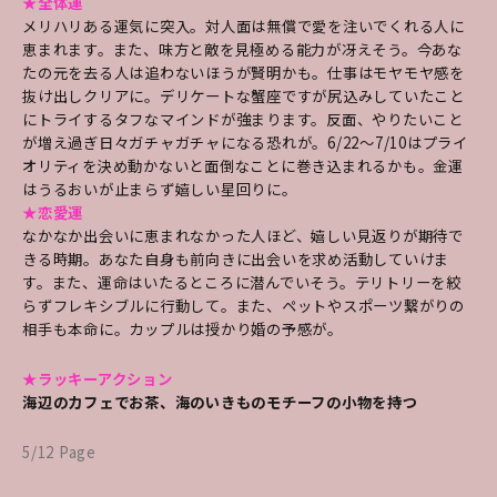
★全体運
メリハリある運気に突入。対人面は無償で愛を注いでくれる人に
恵まれます。また、味方と敵を見極める能力が冴えそう。今あな
たの元を去る人は追わないほうが賢明かも。仕事はモヤモヤ感を
抜け出しクリアに。デリケートな蟹座ですが尻込みしていたこと
にトライするタフなマインドが強まります。反面、やりたいこと
が増え過ぎ日々ガチャガチャになる恐れが。6/22～7/10はプライ
オリティを決め動かないと面倒なことに巻き込まれるかも。金運
はうるおいが止まらず嬉しい星回りに。
★恋愛運
なかなか出会いに恵まれなかった人ほど、嬉しい見返りが期待で
きる時期。あなた自身も前向きに出会いを求め活動していけま
す。また、運命はいたるところに潜んでいそう。テリトリーを絞
らずフレキシブルに行動して。また、ペットやスポーツ繋がりの
相手も本命に。カップルは授かり婚の予感が。
★ラッキーアクション
海辺のカフェでお茶、海のいきものモチーフの小物を持つ
5/12 Page