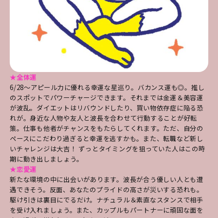
★全体運
6/28～アピール力に優れる幸運な星巡り。バカンス運も◎。推し
のスポットでパワーチャージできます。それまでは金運＆美容運
が波乱。ダイエットはリバウンドしたり、買い物依存症に陥る恐
れが。身近な人物や友人と波長を合わせて行動することが好転
策。仕事も他者がチャンスをもたらしてくれます。ただ、自分の
ペースにこだわり過ぎると幸運を逃すかも。また、転職など新し
いチャレンジは大吉！ ずっとタイミングを狙っていた人はこの時
期に動き出しましょう。
★恋愛運
新たな環境の中に出会いがあります。波長が合う優しい人とも遭
遇できそう。反面、あなたのプライドの高さが災いする恐れも。
駆け引きは裏目にでるだけ。ナチュラル＆素直なスタンスで相手
を受け入れましょう。また、カップルもパートナーに頑固な面を