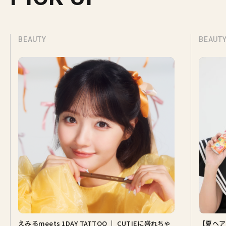
BEAUTY
BEAUT
えみるmeets 1DAY TATTOO ｜ CUTIEに盛れちゃ
【夏ヘア