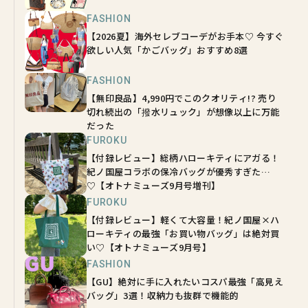
FASHION
【2026夏】海外セレブコーデがお手本♡ 今すぐ
欲しい人気「かごバッグ」おすすめ8選
FASHION
【無印良品】4,990円でこのクオリティ!? 売り
切れ続出の「撥水リュック」が想像以上に万能
だった
FUROKU
【付録レビュー】総柄ハローキティにアガる！
紀ノ国屋コラボの保冷バッグが優秀すぎた…
♡【オトナミューズ9月号増刊】
FUROKU
【付録レビュー】軽くて大容量！紀ノ国屋×ハ
ローキティの最強「お買い物バッグ」は絶対買
い♡【オトナミューズ9月号】
FASHION
【GU】絶対に手に入れたいコスパ最強「高見え
バッグ」3選！収納力も抜群で機能的