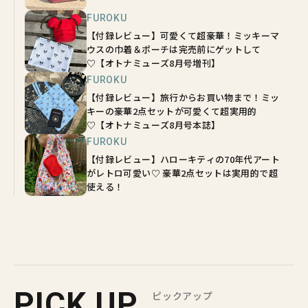
FUROKU
【付録レビュー】可愛くて超豪華！ミッキーマ
ウスの巾着＆ポーチは完売前にゲットして
♡【オトナミューズ8月号増刊】
FUROKU
【付録レビュー】旅行からお買い物まで！ミッ
キーの豪華2点セットが可愛くて超実用的
♡【オトナミューズ8月号本誌】
FUROKU
【付録レビュー】ハローキティの70年代アート
がレトロ可愛い♡ 豪華2点セットは実用的で超
使える！
PICK UP
ピックアップ