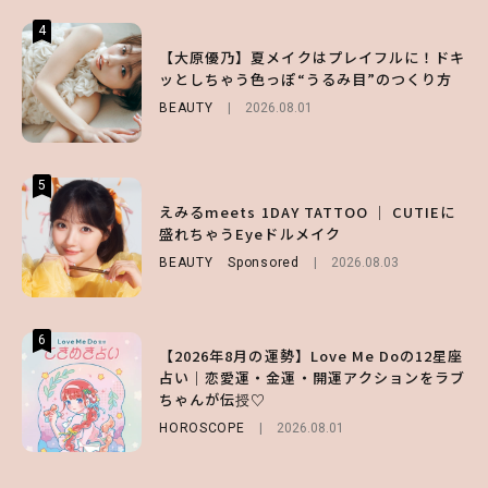
4
4
4
【スタバ】約160通りのカスタマイズができ
【ハローキティ】がスシローと初コラボ♡
【大原優乃】夏メイクはプレイフルに！ドキ
る⁉ 39店舗限定『My フルーツ³ フラペチー
第1弾の気になるメニュー＆限定グッズを総
ッとしちゃう色っぽ“うるみ目”のつくり方
ノ®』を徹底レポ♡
チェック！
BEAUTY
2026.08.01
LIFESTYLE
LIFESTYLE
2026.07.30
2026.07.31
5
5
5
【夏ヘアのくずれ・うねりに】ヘアメイク夢
えみるmeets 1DAY TATTOO ｜ CUTIEに
【ALD1】グループの魅力＆素顔に迫る♡ 一
月直伝♡ ドライシャンプー「バティスト」
盛れちゃうEyeドルメイク
問一答をお届け！【sweet web独占】
を使ったプロ級スタイリング3選
BEAUTY
ENTERTAINMENT
Sponsored
2026.08.03
2026.08.03
BEAUTY
Sponsored
2026.07.03
6
6
6
【2026年8月の運勢】Love Me Doの12星座
【GU】夏の“主役級”アイテム決定！ヘルシ
【SNIDEL】長濱ねるとロマンティックトラ
占い｜恋愛運・金運・開運アクションをラブ
ー＆可愛すぎる「大人の肌見せ」トップス3
ッドな秋はじめ｜2026秋の新作コーデ4選
ちゃんが伝授♡
選
FASHION
Sponsored
2026.07.10
HOROSCOPE
FASHION
2026.07.19
2026.08.01