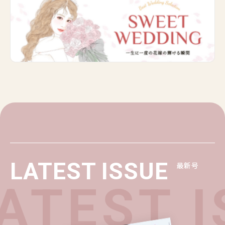
LATEST ISSUE
最新号
TEST I