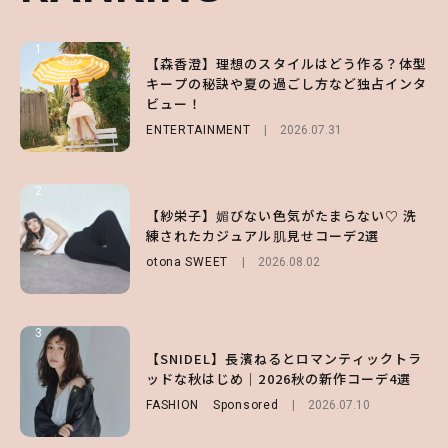
1
1
1
【森香澄】理想のスタイルはどう作る？体型
【ハローキティ】がスシローと初コラボ♡
【SNIDEL】長濱ねるとロマンティックトラ
キープの秘訣や夏の過ごし方など独占インタ
第1弾の気になるメニュー＆限定グッズを総
ッドな秋はじめ｜2026秋の新作コーデ4選
ビュー！
チェック！
FASHION
Sponsored
2026.07.10
ENTERTAINMENT
LIFESTYLE
2026.07.31
2026.07.31
2
2
2
【付録】総柄ハローキティが可愛すぎ♡ 紀
【紗栄子】媚びない色気がたまらない♡ 洗
【大原優乃】夏メイクはプレイフルに！ドキ
ノ国屋コラボの“優秀保冷バッグ”は夏の強
練されたカジュアル肌見せコーデ2選
ッとしちゃう色っぽ“うるみ目”のつくり方
い味方！【オトナミューズ9月号増刊】
otona SWEET
BEAUTY
2026.08.01
2026.08.02
FUROKU
2026.07.12
3
3
3
【森香澄】理想のスタイルはどう作る？体型
【谷まりあ】夏は“シアースカート”でさり
【SNIDEL】長濱ねるとロマンティックトラ
キープの秘訣や夏の過ごし方など独占インタ
げなく肌見せ！透け感のニュアンスを楽しめ
ッドな秋はじめ｜2026秋の新作コーデ4選
ビュー！
るマストハブアイテム4選
FASHION
Sponsored
2026.07.10
ENTERTAINMENT
FASHION
2026.07.19
2026.07.31