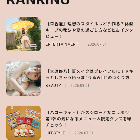
1
1
1
【森香澄】理想のスタイルはどう作る？体型
【ハローキティ】がスシローと初コラボ♡
【SNIDEL】長濱ねるとロマンティックトラ
キープの秘訣や夏の過ごし方など独占インタ
第1弾の気になるメニュー＆限定グッズを総
ッドな秋はじめ｜2026秋の新作コーデ4選
ビュー！
チェック！
FASHION
Sponsored
2026.07.10
ENTERTAINMENT
LIFESTYLE
2026.07.31
2026.07.31
2
2
2
【齋藤飛鳥】人生初のロブに！「意外としっ
【付録】総柄ハローキティが可愛すぎ♡ 紀
【大原優乃】夏メイクはプレイフルに！ドキ
くりくるし、すごく新鮮で心地いい」ヘアカ
ノ国屋コラボの“優秀保冷バッグ”は夏の強
ッとしちゃう色っぽ“うるみ目”のつくり方
ットの様子を独占でお届け♡
い味方！【オトナミューズ9月号増刊】
BEAUTY
2026.08.01
ENTERTAINMENT
FUROKU
2026.07.12
2026.07.30
3
3
3
【ハローキティ】がスシローと初コラボ♡
【スタバ】約160通りのカスタマイズができ
【谷まりあ】夏は“シアースカート”でさり
第1弾の気になるメニュー＆限定グッズを総
る⁉ 39店舗限定『My フルーツ³ フラペチー
げなく肌見せ！透け感のニュアンスを楽しめ
チェック！
ノ®』を徹底レポ♡
るマストハブアイテム4選
LIFESTYLE
LIFESTYLE
FASHION
2026.07.19
2026.07.31
2026.07.30