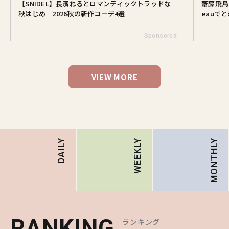
【SNIDEL】長濱ねるとロマンティックトラッドな
齋藤飛鳥
秋はじめ｜2026秋の新作コーデ4選
eauで
Sponsored
VIEW MORE
MONTHLY
DAILY
WEEKLY
RANKING
RANKING
RANKING
ランキング
ランキング
ランキング