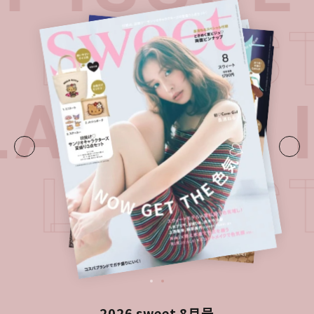
E・
LATES
ATEST 
E・
LATES
2026 sweet 8月号