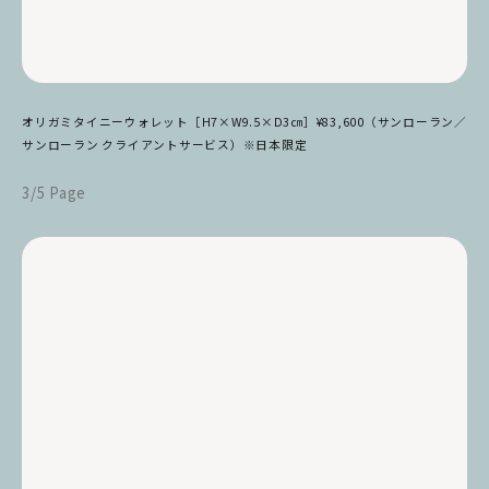
オリガミタイニーウォレット［H7×W9.5×D3㎝］¥83,600（サンローラン／
サンローラン クライアントサービス）※日本限定
3/5 Page