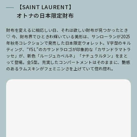
【SAINT LAURENT】
オトナの日本限定財布
財布を変えるに相応しい日、それは欲しい財布が見つかったとき
♡ 今、財布界でひときわ輝いている美形は、サンローランが2025
年秋冬コレクションで発売した日本限定ウォレット。V字型のキル
ティング、“YSL”のカサンドラロゴが印象的な「カサンドラマトラ
ッセ」が、新色「ルージュカベルネ」「ナチュラルタン」をまと
って登場。全5型。充実したコンパートメントはそのままに、艶感
のあるラムスキンがフェミニンさを上げていて惚れ惚れ。