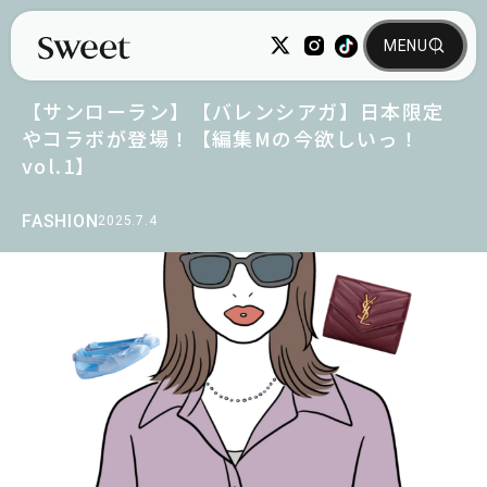
【サンローラン】【バレンシアガ】日本限定
やコラボが登場！【編集Mの今欲しいっ！
vol.1】
FASHION
2025.7.4