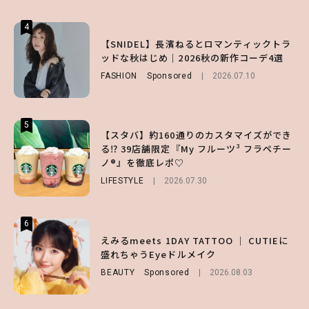
4
4
4
【夏ヘアのくずれ・うねりに】ヘアメイク夢
【SNIDEL】長濱ねるとロマンティックトラ
【大原優乃】夏メイクはプレイフルに！ドキ
月直伝♡ ドライシャンプー「バティスト」
ッドな秋はじめ｜2026秋の新作コーデ4選
ッとしちゃう色っぽ“うるみ目”のつくり方
を使ったプロ級スタイリング3選
FASHION
BEAUTY
Sponsored
2026.08.01
2026.07.10
BEAUTY
Sponsored
2026.07.03
5
5
5
【スタバ】約160通りのカスタマイズができ
【ハローキティ】がスシローと初コラボ♡
【SNIDEL】長濱ねるとロマンティックトラ
る⁉ 39店舗限定『My フルーツ³ フラペチー
第1弾の気になるメニュー＆限定グッズを総
ッドな秋はじめ｜2026秋の新作コーデ4選
ノ®』を徹底レポ♡
チェック！
FASHION
Sponsored
2026.07.10
LIFESTYLE
LIFESTYLE
2026.07.30
2026.07.31
6
6
6
【GU】夏の“主役級”アイテム決定！ヘルシ
えみるmeets 1DAY TATTOO ｜ CUTIEに
【ALD1】グループの魅力＆素顔に迫る♡ 一
ー＆可愛すぎる「大人の肌見せ」トップス3
盛れちゃうEyeドルメイク
問一答をお届け！【sweet web独占】
選
BEAUTY
ENTERTAINMENT
Sponsored
2026.08.03
2026.08.03
FASHION
2026.07.19