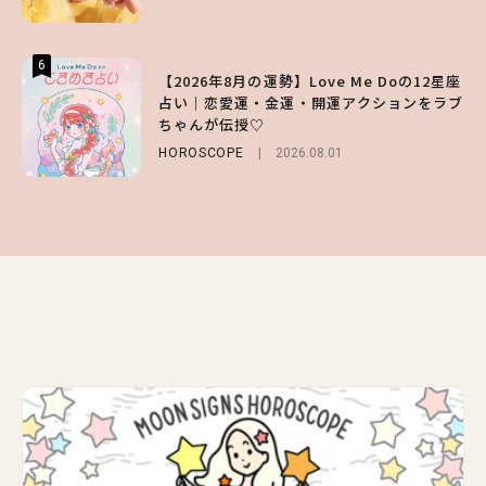
6
6
6
【2026年8月の運勢】Love Me Doの12星座
【GU】夏の“主役級”アイテム決定！ヘルシ
【SNIDEL】長濱ねるとロマンティックトラ
占い｜恋愛運・金運・開運アクションをラブ
ー＆可愛すぎる「大人の肌見せ」トップス3
ッドな秋はじめ｜2026秋の新作コーデ4選
ちゃんが伝授♡
選
FASHION
Sponsored
2026.07.10
HOROSCOPE
FASHION
2026.07.19
2026.08.01