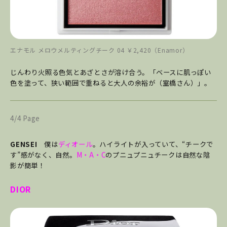
エナモル メロウメルティングチーク 04 ￥2,420（Enamor）
じんわり火照る色気とあざとさが溶け合う。「ベースに肌っぽい
色を塗って、狭い範囲で重ねると大人の余裕が（室橋さん）」。
4/4 Page
GENSEI
僕は
ディオール
。ハイライトが入っていて、“チークで
す”感がなく、自然。
M・A・C
のプニュプニュチークは自然な陰
影が簡単！
DIOR