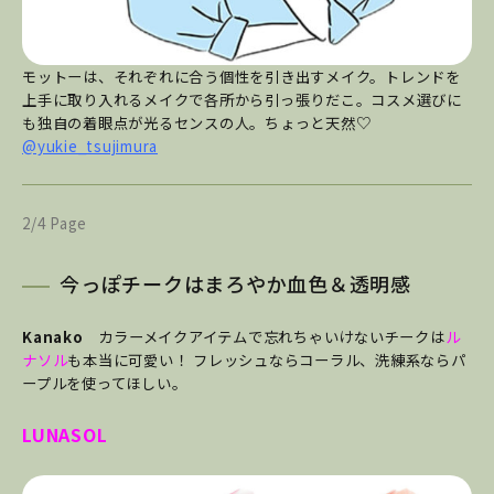
モットーは、それぞれに合う個性を引き出すメイク。トレンドを
上手に取り入れるメイクで各所から引っ張りだこ。コスメ選びに
も独自の着眼点が光るセンスの人。ちょっと天然♡
@yukie_tsujimura
2/4 Page
今っぽチークはまろやか血色＆透明感
Kanako
カラーメイクアイテムで忘れちゃいけないチークは
ル
ナソル
も本当に可愛い！ フレッシュならコーラル、洗練系ならパ
ープルを使ってほしい。
LUNASOL