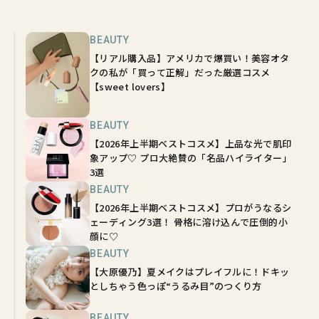
BEAUTY
【リアル購入品】アメリカで爆買い！美容オタ
クの私が「買って正解」だった厳選コスメ
【sweet lovers】
BEAUTY
【2026年上半期ベストコスメ】上品な光で肌印
象アップ♡ プロ大絶賛の「名品ハイライター」
3選
BEAUTY
【2026年上半期ベストコスメ】プロがうなるシ
ェーディング3選！ 骨格に溶け込んで圧倒的小
顔に♡
BEAUTY
【大原優乃】夏メイクはプレイフルに！ドキッ
としちゃう色っぽ“うるみ目”のつくり方
BEAUTY