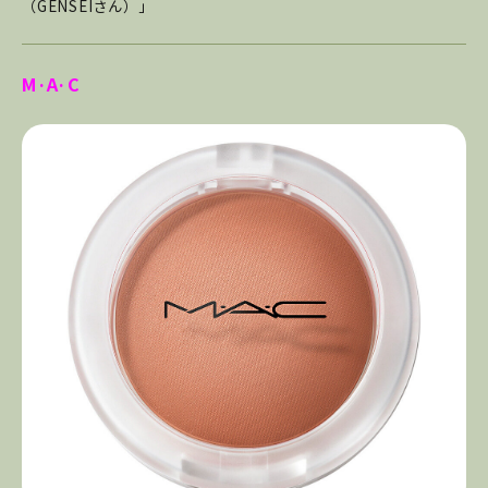
（GENSEIさん）」
M·A·C