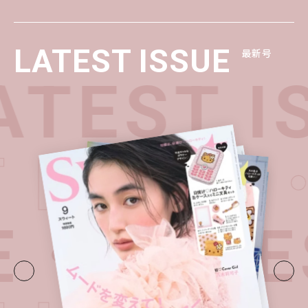
LATEST ISSUE
最新号
TEST I
T ISSU
E・
LATE