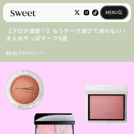
【プロが溺愛♡】もうチーク選びで迷わない！
大人の今っぽチーク5選
BEAUTY
2025.7.11