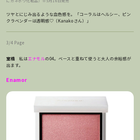
にカネボウ化粧品）※5月16日発売
ツヤとにじみ出るような血色感を。「コーラルはヘルシー、ピン
クラベンダーは透明感♡（Kanakoさん）」
3/4 Page
室橋
私は
エナモル
の04。ベースと重ねて使うと大人の余裕感が
出ます。
Enamor