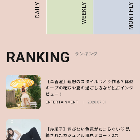
MONTHLY
DAILY
WEEKLY
RANKING
RANKING
RANKING
ランキング
ランキング
ランキング
1
1
1
【森香澄】理想のスタイルはどう作る？体型
【ハローキティ】がスシローと初コラボ♡
【SNIDEL】長濱ねるとロマンティックトラ
キープの秘訣や夏の過ごし方など独占インタ
第1弾の気になるメニュー＆限定グッズを総
ッドな秋はじめ｜2026秋の新作コーデ4選
ビュー！
チェック！
FASHION
Sponsored
2026.07.10
ENTERTAINMENT
LIFESTYLE
2026.07.31
2026.07.31
2
2
2
【付録】総柄ハローキティが可愛すぎ♡ 紀
【紗栄子】媚びない色気がたまらない♡ 洗
【大原優乃】夏メイクはプレイフルに！ドキ
ノ国屋コラボの“優秀保冷バッグ”は夏の強
練されたカジュアル肌見せコーデ2選
ッとしちゃう色っぽ“うるみ目”のつくり方
い味方！【オトナミューズ9月号増刊】