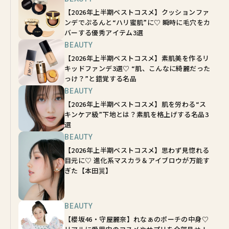
【2026年上半期ベストコスメ】クッションファ
ンデでぷるんと“ハリ蜜肌”に♡ 瞬時に毛穴をカ
バーする優秀アイテム3選
BEAUTY
【2026年上半期ベストコスメ】素肌美を作るリ
キッドファンデ3選♡ “肌、こんなに綺麗だった
っけ？”と錯覚する名品
BEAUTY
【2026年上半期ベストコスメ】肌を労わる“ス
キンケア級”下地とは？素肌を格上げする名品3
選
BEAUTY
【2026年上半期ベストコスメ】思わず見惚れる
目元に♡ 進化系マスカラ＆アイブロウが万能す
ぎた【本田翼】
BEAUTY
【櫻坂46・守屋麗奈】れなぁのポーチの中身♡