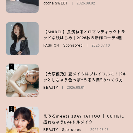
otona SWEET
BEAUTY
2026.08.01
2026.08.02
FUROKU
2026.07.12
3
3
3
【スタバ】約160通りのカスタマイズができ
【谷まりあ】夏は“シアースカート”でさり
【SNIDEL】長濱ねるとロマンティックトラ
る⁉ 39店舗限定『My フルーツ³ フラペチー
げなく肌見せ！透け感のニュアンスを楽しめ
ッドな秋はじめ｜2026秋の新作コーデ4選
ノ®』を徹底レポ♡
るマストハブアイテム4選
FASHION
Sponsored
2026.07.10
LIFESTYLE
FASHION
2026.07.19
2026.07.30
4
4
4
【齋藤飛鳥】人生初のロブに！「意外としっ
【夏ヘアのくずれ・うねりに】ヘアメイク夢
【大原優乃】夏メイクはプレイフルに！ドキ
くりくるし、すごく新鮮で心地いい」ヘアカ
月直伝♡ ドライシャンプー「バティスト」
ッとしちゃう色っぽ“うるみ目”のつくり方
ットの様子を独占でお届け♡
を使ったプロ級スタイリング3選
BEAUTY
2026.08.01
ENTERTAINMENT
BEAUTY
Sponsored
2026.07.30
2026.07.03
5
5
5
【森香澄】理想のスタイルはどう作る？体型
【ハローキティ】がスシローと初コラボ♡
えみるmeets 1DAY TATTOO ｜ CUTIEに
キープの秘訣や夏の過ごし方など独占インタ
第1弾の気になるメニュー＆限定グッズを総
盛れちゃうEyeドルメイク
ビュー！
チェック！
BEAUTY
Sponsored
2026.08.03
ENTERTAINMENT
LIFESTYLE
2026.07.31
2026.07.31