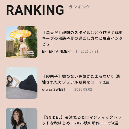
RANKING
RANKING
RANKING
ランキング
ランキング
ランキング
1
1
1
【森香澄】理想のスタイルはどう作る？体型
【ハローキティ】がスシローと初コラボ♡
【SNIDEL】長濱ねるとロマンティックトラ
キープの秘訣や夏の過ごし方など独占インタ
第1弾の気になるメニュー＆限定グッズを総
ッドな秋はじめ｜2026秋の新作コーデ4選
ビュー！
チェック！
FASHION
Sponsored
2026.07.10
ENTERTAINMENT
LIFESTYLE
2026.07.31
2026.07.31
2
2
2
【付録】総柄ハローキティが可愛すぎ♡ 紀
【紗栄子】媚びない色気がたまらない♡ 洗
【大原優乃】夏メイクはプレイフルに！ドキ
ノ国屋コラボの“優秀保冷バッグ”は夏の強
練されたカジュアル肌見せコーデ2選
ッとしちゃう色っぽ“うるみ目”のつくり方
い味方！【オトナミューズ9月号増刊】
otona SWEET
BEAUTY
2026.08.01
2026.08.02
FUROKU
2026.07.12
3
3
3
【スタバ】約160通りのカスタマイズができ
【谷まりあ】夏は“シアースカート”でさり
【SNIDEL】長濱ねるとロマンティックトラ
る⁉ 39店舗限定『My フルーツ³ フラペチー
げなく肌見せ！透け感のニュアンスを楽しめ
ッドな秋はじめ｜2026秋の新作コーデ4選
ノ®』を徹底レポ♡
るマストハブアイテム4選