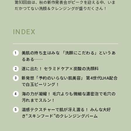
第93回目は、秋の新作発表会がピークを迎える中、いま
だかつてない洗顔＆クレンジングが盛りだくさん！
INDEX
美肌の持ち主はみな
「洗願にこだわる」というあ
るある……
遂に出た！
セラミドケア×炭酸の洗顔料
新発想「予約のいらない肌美容」 第4世代LHA配合
で白玉ピーリング！
海の力が凝縮！ 毛穴よりも微細な濃密泡で毛穴の
汚れまでスルン！
温感テクスチャーで肌が冴え渡る！ みんな大好
き“スキンフード”のクレンジングバーム