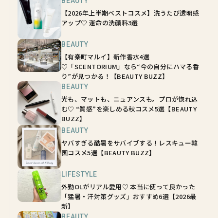
BEAUTY
【2026年上半期ベストコスメ】洗うたび透明感
アップ♡ 運命の洗顔料3選
BEAUTY
【有楽町マルイ】新作香水4選
♡「SCENTORIUM」なら“今の自分にハマる香
り”が見つかる！【BEAUTY BUZZ】
BEAUTY
光も、マットも、ニュアンスも。プロが惚れ込
む♡ “質感”を楽しめる秋コスメ5選【BEAUTY
BUZZ】
BEAUTY
ヤバすぎる酷暑をサバイブする！レスキュー韓
国コスメ5選【BEAUTY BUZZ】
LIFESTYLE
外勤OLがリアル愛用♡ 本当に使って良かった
「猛暑・汗対策グッズ」おすすめ6選【2026最
新】
BEAUTY