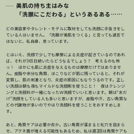
美肌の持ち主はみな
「洗願にこだわる」というあるある……
どの美容家やタレント・モデルに取材をしても洗顔に手抜きをし
ている人はいません。「洗願が美肌をつくる」と言っても過言で
はないと、私自身、思っています。
とはいえ、洗顔で少しでも摩擦による炎症が起きているのであれ
ば、それが365日続いたらどうなるでしょう？ 考えるのも怖
っ！ ほかにも肌に炎症を与えるものは摩擦だけではありませ
ん。皮脂や余分な角質、ほこりなどが肌に残っていると、それが
変質し、肌の刺激となり、炎症の原因にもなりうるのです。正し
い洗顔は朝も夜もマイルドな洗顔剤を使うこと！ 夜はクレンジ
ングと洗顔料が一緒になったＷ洗顔でいいと思います。朝は“水だ
け”洗顔をしている人も多いと思いますが、皮脂や汗、古い角質な
どの代謝物が多いのでやはり洗顔料を使うことをおすすめしま
す。
あと、角質ケアは必要か否か。古い角質が溜まると毛穴を詰まら
せ、アクネ菌が増える可能性もあるため、私は週2回は角質ケアも