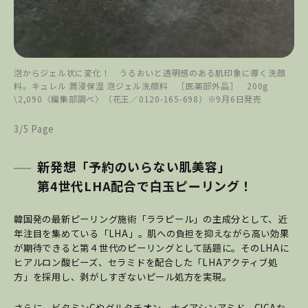
泡からジェル状に変化！ うるおいと透明感のある肌印象に導く洗顔
料。キュレル 潤浸保湿 泡ジェル洗顔料 ［医薬部外品］ 200g
\2,090〈編集部調べ〉（花王／0120-165-698）※9月6日発売
3/5 Page
新発想「予約のいらない肌美容」
第4世代LHA配合で白玉ピーリング！
韓国発の最新ピーリング施術「ララピール」の主成分として、近
年注目を集めている「LHA」。肌への負担を抑えながら高い効果
が期待できると第４世代のピーリングとして話題に。そのLHAに
ヒアルロン酸ビーズ、セラミドを配合した「LHAアクティブ処
方」を採用し、剥がしすぎないピール処方を実現。
さらに、ビタミンCやグルタチオン、ナイアシンアミド、CICAな