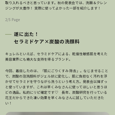
取り入れるべきと思っています。秋の発表会では、洗願＆クレン
ジングが大豊作！ 実際に使ってよかった一部を紹介します！
2/5 Page
遂に出た！
セラミドケア×炭酸の洗顔料
キュレルといえば、セラミドケアによる、乾燥性敏感肌を考えた
美容業界にも絶大な支持を得るブランド。
今回、着目したのは、「肌にごりくすみ
除去」。なじませること
で、炭酸の泡洗顔料がジェル状に変化し、肌に負担なく汚れを浮
かせてセラミドを守りながら洗うという考え方。発表会以降ずっ
と使っていますが、これは早くみなさんに使ってほしいと思うほ
どの逸品。私的にリピ確定です♡ 長年、炭酸研究を行っている
花王だからできた凄い効果を早くみなさんに試していただきた
い！