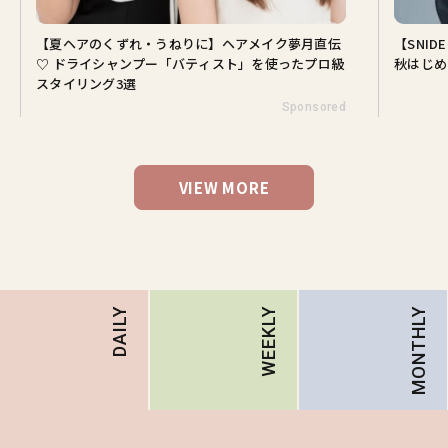
【夏ヘアのくずれ・うねりに】ヘアメイク夢月直伝
【SNI
♡ ドライシャンプー「バティスト」を使ったプロ級
秋はじめ
スタイリング3選
Sponsored
VIEW MORE
MONTHLY
DAILY
WEEKLY