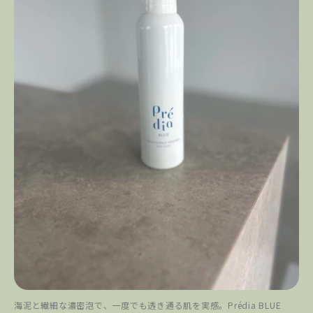
海泥と繊細な濃密泡で、一度でも透き通る肌を実感。Prédia BLUE