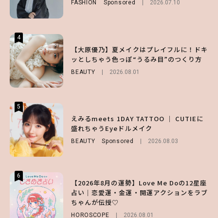
FASHION
Sponsored
2026.07.10
LIFESTYLE
FASHION
2026.07.19
2026.07.30
4
4
4
【齋藤飛鳥】人生初のロブに！「意外としっ
【夏ヘアのくずれ・うねりに】ヘアメイク夢
【大原優乃】夏メイクはプレイフルに！ドキ
くりくるし、すごく新鮮で心地いい」ヘアカ
月直伝♡ ドライシャンプー「バティスト」
ッとしちゃう色っぽ“うるみ目”のつくり方
ットの様子を独占でお届け♡
を使ったプロ級スタイリング3選
BEAUTY
2026.08.01
ENTERTAINMENT
BEAUTY
Sponsored
2026.07.30
2026.07.03
5
5
5
【森香澄】理想のスタイルはどう作る？体型
【ハローキティ】がスシローと初コラボ♡
えみるmeets 1DAY TATTOO ｜ CUTIEに
キープの秘訣や夏の過ごし方など独占インタ
第1弾の気になるメニュー＆限定グッズを総
盛れちゃうEyeドルメイク
ビュー！
チェック！
BEAUTY
Sponsored
2026.08.03
ENTERTAINMENT
LIFESTYLE
2026.07.31
2026.07.31
6
6
6
【2026年8月の運勢】Love Me Doの12星座
【GU】夏の“主役級”アイテム決定！ヘルシ
【SNIDEL】長濱ねるとロマンティックトラ
占い｜恋愛運・金運・開運アクションをラブ
ー＆可愛すぎる「大人の肌見せ」トップス3
ッドな秋はじめ｜2026秋の新作コーデ4選
ちゃんが伝授♡
選
FASHION
Sponsored
2026.07.10
HOROSCOPE
FASHION
2026.07.19
2026.08.01