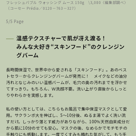
フレッシュバブル ウォッシング ムース 150g \3,080〈編集部調べ〉
（コーセー Prédia／0120－763－327）
5/5 Page
温感テクスチャーで肌が冴え渡る！
みんな大好き“スキンフード”のクレンジン
グバーム
長時間保湿で、世界中から愛される「スキンフード」。あのベス
トセラ―からクレンジングバームが発売に！ メイクなどの油分
汚れとなじみのいい温感バームが、毛穴の奥の汚れまでを浮かせ
てすっきり。もちろん、Ｗ洗顔不要。洗い上がり直後からしっと
りやわらかを実感します。
私の使い方としては、こちらもお風呂で集中保湿マスクとして愛
用。サクランボ大を伸ばし、5～10分後、ぬるま湯でよく洗い流
すだけ。しっかり落とす威力がありながら、100％天然由来成分だ
から肌に10分のせても安心。マスクの後、なめらかでモチモチの
手触りにも感動します。一度でくすみも晴れた気がして、もう手