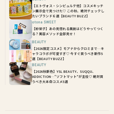
【エトヴォス・シンピュルテ他】コスメキッチ
ン展示会で見つけた♡ この秋、絶対チェックし
たいブランド６選【BEAUTY BUZZ】
otona SWEET
【紗栄子】あの見惚れる美貌はどうやってつく
る？美容メソッド全部見せ！
BEAUTY
【2026限定コスメ】モアナからクロミまで…キ
ャラコラボが可愛すぎ♡ 今すぐ買うべき新作5
選【BEAUTY BUZZ】
BEAUTY
【2026秋新色】YSL BEAUTY、SUQQU、
ADDICTION…“ソフトマット”が主役♡ 絶対買
うべき大本命コスメ5選