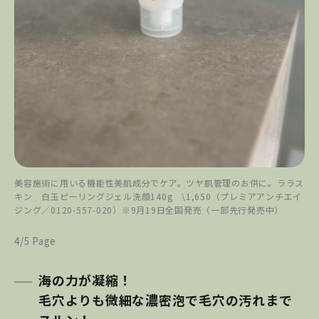
美容施術に用いる機能性美肌成分でケア。ツヤ肌管理のお供に。ララス
キン 白玉ピーリングジェル洗顔140g \1,650（プレミアアンチエイ
ジング／0120-557-020）※9月19日全国発売（一部先行発売中）
4/5 Page
海の力が凝縮！
毛穴よりも微細な濃密泡で毛穴の汚れまで