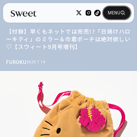
【付録】早くもネットでは完売!?「日焼けハロ
ーキティ」のミラー＆巾着ポーチは絶対欲しい
♡【スウィート9月号増刊】
FUROKU
2025.7.19