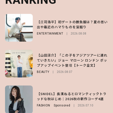
1
1
1
【庄司浩平】初デートの勝負服は？夏の思い
【大原優乃】夏メイクはプレイフルに！ドキ
【SNIDEL】長濱ねるとロマンティックトラ
出や最近のハマりものを深掘り
ッとしちゃう色っぽ“うるみ目”のつくり方
ッドな秋はじめ｜2026秋の新作コーデ4選
ENTERTAINMENT
BEAUTY
FASHION
Sponsored
2026.08.01
2026.08.08
2026.07.10
2
2
2
【山田涼介】「この子をアジアツアーに連れ
【森香澄】理想のスタイルはどう作る？体型
【付録】総柄ハローキティが可愛すぎ♡ 紀
ていきたい」ジョー マローン ロンドン ポッ
キープの秘訣や夏の過ごし方など独占インタ
ノ国屋コラボの“優秀保冷バッグ”は夏の強
プアップイベント登壇【トーク全文】
ビュー！
い味方！【オトナミューズ9月号増刊】
BEAUTY
ENTERTAINMENT
FUROKU
2026.08.07
2026.07.12
2026.07.31
3
3
3
【ハローキティ】がスシローと初コラボ♡
【谷まりあ】夏は“シアースカート”でさり
【SNIDEL】長濱ねるとロマンティックトラ
第1弾の気になるメニュー＆限定グッズを総
げなく肌見せ！透け感のニュアンスを楽しめ
ッドな秋はじめ｜2026秋の新作コーデ4選
チェック！
るマストハブアイテム4選
FASHION
Sponsored
2026.07.10
LIFESTYLE
FASHION
2026.07.19
2026.07.31