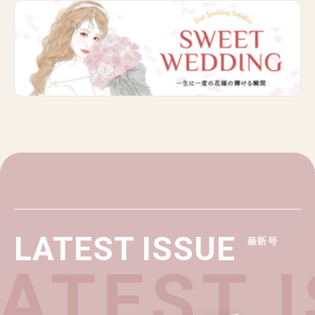
LATEST ISSUE
最新号
ATEST I