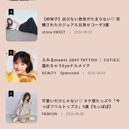
4
4
4
【ハローキティ】がスシローと初コラボ♡
【紗栄子】媚びない色気がたまらない♡ 洗
【ALD1】グループの魅力＆素顔に迫る♡ 一
第1弾の気になるメニュー＆限定グッズを総
練されたカジュアル肌見せコーデ2選
問一答をお届け！【sweet web独占】
チェック！
otona SWEET
ENTERTAINMENT
2026.08.02
2026.08.03
LIFESTYLE
2026.07.31
5
5
5
【夏ヘアのくずれ・うねりに】ヘアメイク夢
えみるmeets 1DAY TATTOO ｜ CUTIEに
【SNIDEL】長濱ねるとロマンティックトラ
月直伝♡ ドライシャンプー「バティスト」
盛れちゃうEyeドルメイク
ッドな秋はじめ｜2026秋の新作コーデ4選
を使ったプロ級スタイリング3選
BEAUTY
FASHION
Sponsored
Sponsored
2026.08.03
2026.07.10
BEAUTY
Sponsored
2026.07.03
6
6
6
【スタバ】約160通りのカスタマイズができ
【GU】夏の“主役級”アイテム決定！ヘルシ
可愛いだけじゃない♡ ヌケ感たっぷり「今
る⁉ 39店舗限定『My フルーツ³ フラペチー
ー＆可愛すぎる「大人の肌見せ」トップス3
っぽフリルトップス」5選【ちぃぽぽ】
ノ®』を徹底レポ♡
選
FASHION
2026.08.08
LIFESTYLE
FASHION
2026.07.19
2026.07.30