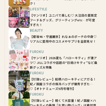
ク！
LIFESTYLE
【サンリオ】ユニバで楽しむ♡ 大注目の夏限定
フード＆グッズ、グリーティングetc…が可愛
すぎた！
BEAUTY
【櫻坂46・守屋麗奈】れなぁのポーチの中身♡
リアルに愛用中のコスメやサプリを全部見せ！
FUROKU
【サンリオ】2026夏も「ハローキティ」が激ア
ツ♡ JILLコラボや話題の“日焼けキティ”など最
新グッズ大特集
FUROKU
【付録レビュー】総柄ハローキティにアガる！
紀ノ国屋コラボの保冷バッグが優秀すぎた…
♡【オトナミューズ9月号増刊】
FUROKU
【付録レビュー】軽くて大容量！紀ノ国屋×ハ
ローキティの最強「お買い物バッグ」は絶対買