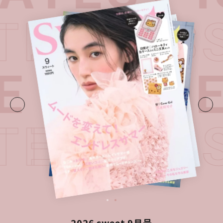
ATEST I
E・
LATE
ATEST I
2026 sweet 9月号