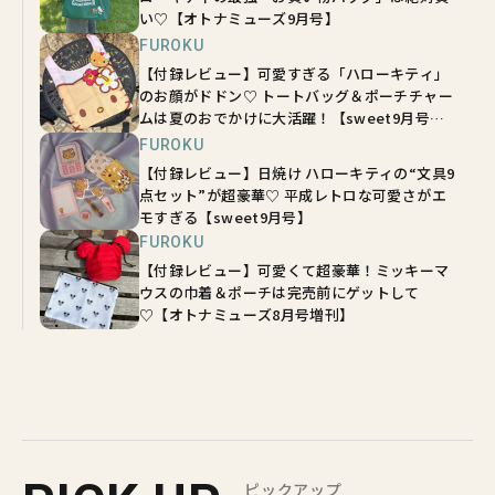
い♡【オトナミューズ9月号】
FUROKU
【付録レビュー】可愛すぎる「ハローキティ」
のお顔がドドン♡ トートバッグ＆ポーチチャー
ムは夏のおでかけに大活躍！【sweet9月号増
刊】
FUROKU
【付録レビュー】日焼け ハローキティの“文具9
点セット”が超豪華♡ 平成レトロな可愛さがエ
モすぎる【sweet9月号】
FUROKU
【付録レビュー】可愛くて超豪華！ミッキーマ
ウスの巾着＆ポーチは完売前にゲットして
♡【オトナミューズ8月号増刊】
ピックアップ