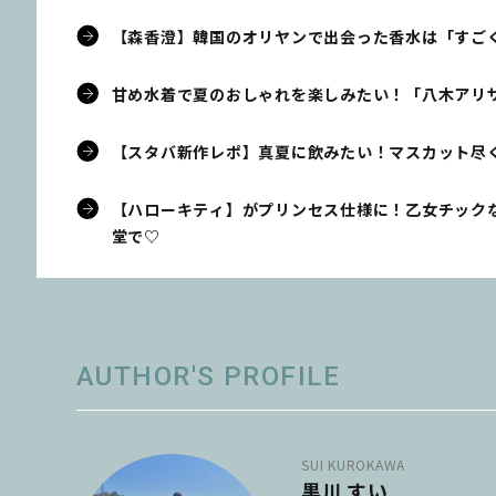
【森香澄】韓国のオリヤンで出会った香水は「すご
甘め水着で夏のおしゃれを楽しみたい！「八木アリ
【スタバ新作レポ】真夏に飲みたい！マスカット尽
【ハローキティ】がプリンセス仕様に！乙女チック
堂で♡
AUTHOR'S PROFILE
SUI KUROKAWA
黒川 すい