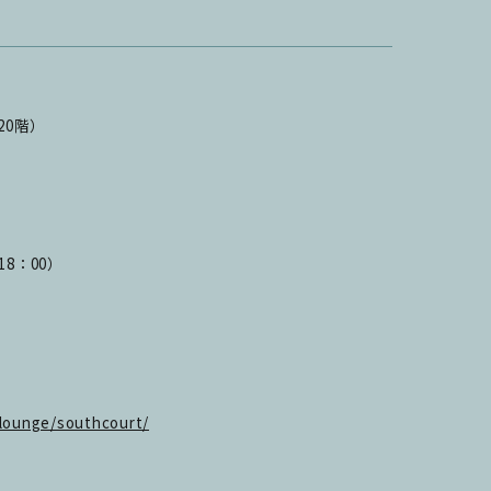
20階）
8：00）
_lounge/southcourt/