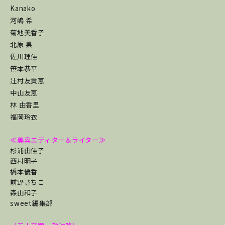
Kanako
河嶋 希
菊地美香子
北原 果
佐川理佳
笹本恭平
辻村友貴恵
中山友恵
林 由香里
福岡玲衣
≪美容エディター＆ライター≫
杉浦由佳子
西村明子
橋本優香
前野さちこ
森山和子
sweet編集部