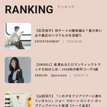
RANKING
RANKING
RANKING
ランキング
ランキング
ランキング
1
1
1
【庄司浩平】初デートの勝負服は？夏の思い
【大原優乃】夏メイクはプレイフルに！ドキ
【SNIDEL】長濱ねるとロマンティックトラ
出や最近のハマりものを深掘り
ッとしちゃう色っぽ“うるみ目”のつくり方
ッドな秋はじめ｜2026秋の新作コーデ4選
ENTERTAINMENT
BEAUTY
FASHION
Sponsored
2026.08.01
2026.08.08
2026.07.10
2
2
2
【森香澄】理想のスタイルはどう作る？体型
【付録】総柄ハローキティが可愛すぎ♡ 紀
【SNIDEL】長濱ねるとロマンティックトラ
キープの秘訣や夏の過ごし方など独占インタ
ノ国屋コラボの“優秀保冷バッグ”は夏の強
ッドな秋はじめ｜2026秋の新作コーデ4選
ビュー！
い味方！【オトナミューズ9月号増刊】
FASHION
Sponsored
2026.07.10
ENTERTAINMENT
FUROKU
2026.07.12
2026.07.31
3
3
3
【山田涼介】「この子をアジアツアーに連れ
【ハローキティ】がスシローと初コラボ♡
【谷まりあ】夏は“シアースカート”でさり
ていきたい」ジョー マローン ロンドン ポッ
第1弾の気になるメニュー＆限定グッズを総
げなく肌見せ！透け感のニュアンスを楽しめ
プアップイベント登壇【トーク全文】
チェック！
るマストハブアイテム4選