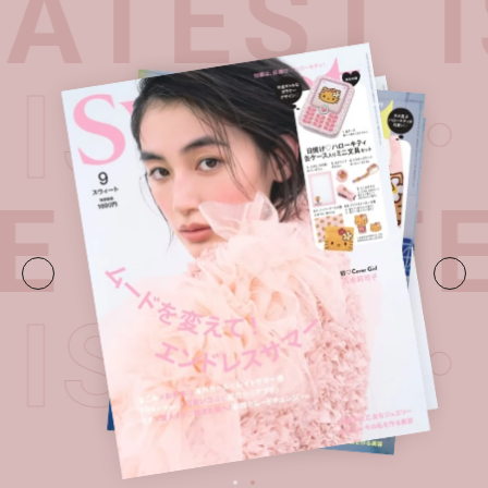
ATEST I
T ISSUE
E・
LATE
T ISSUE