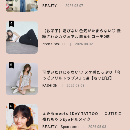
BEAUTY
LIFESTYLE
FASHION
2026.08.07
2026.07.19
2026.07.31
4
4
4
【ハローキティ】がスシローと初コラボ♡
【紗栄子】媚びない色気がたまらない♡ 洗
【SNIDEL】長濱ねるとロマンティックトラ
第1弾の気になるメニュー＆限定グッズを総
練されたカジュアル肌見せコーデ2選
ッドな秋はじめ｜2026秋の新作コーデ4選
チェック！
otona SWEET
FASHION
Sponsored
2026.08.02
2026.07.10
LIFESTYLE
2026.07.31
5
5
5
【夏ヘアのくずれ・うねりに】ヘアメイク夢
可愛いだけじゃない♡ ヌケ感たっぷり「今
【ALD1】グループの魅力＆素顔に迫る♡ 一
月直伝♡ ドライシャンプー「バティスト」
っぽフリルトップス」5選【ちぃぽぽ】
問一答をお届け！【sweet web独占】
を使ったプロ級スタイリング3選
FASHION
ENTERTAINMENT
2026.08.08
2026.08.03
BEAUTY
Sponsored
2026.07.03
6
6
6
【GU】夏の“主役級”アイテム決定！ヘルシ
えみるmeets 1DAY TATTOO ｜ CUTIEに
【庄司浩平】初デートの勝負服は？夏の思い
ー＆可愛すぎる「大人の肌見せ」トップス3
盛れちゃうEyeドルメイク
出や最近のハマりものを深掘り
選
BEAUTY
ENTERTAINMENT
Sponsored
2026.08.08
2026.08.03
FASHION
2026.07.19