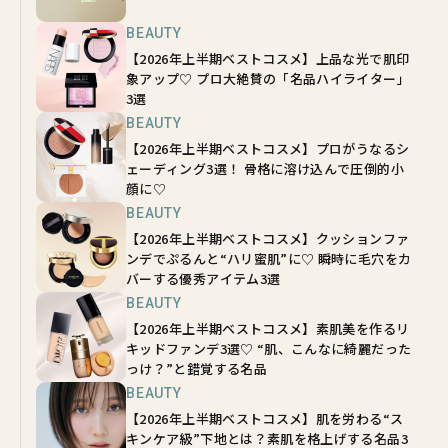
BEAUTY
【2026年上半期ベストコスメ】上品な光で肌印
象アップ♡ プロ大絶賛の「名品ハイライター」
3選
BEAUTY
【2026年上半期ベストコスメ】プロがうなるシ
ェーディング3選！ 骨格に溶け込んで圧倒的小
顔に♡
BEAUTY
【2026年上半期ベストコスメ】クッションファ
ンデでぷるんと“ハリ蜜肌”に♡ 瞬時に毛穴をカ
バーする優秀アイテム3選
BEAUTY
【2026年上半期ベストコスメ】素肌美を作るリ
キッドファンデ3選♡ “肌、こんなに綺麗だった
っけ？”と錯覚する名品
BEAUTY
【2026年上半期ベストコスメ】肌を労わる“ス
キンケア級”下地とは？素肌を格上げする名品3