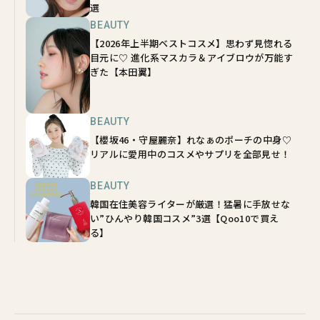
選
BEAUTY
【2026年上半期ベストコスメ】思わず見惚れる
目元に♡ 進化系マスカラ＆アイブロウが万能す
ぎた【本田翼】
BEAUTY
【櫻坂46・守屋麗奈】れなぁのポーチの中身♡
リアルに愛用中のコスメやサプリを全部見せ！
BEAUTY
韓国在住美容ライターが厳選！猛暑に手放せな
い”ひんやり韓国コスメ”3選【Qoo10で買え
る】