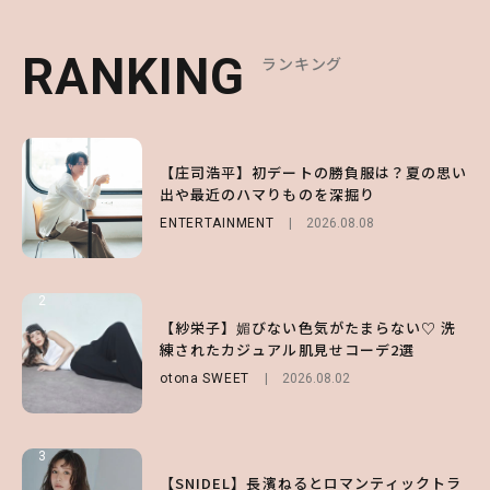
RANKING
RANKING
RANKING
ランキング
ランキング
ランキング
1
1
1
【ハローキティ】がスシローと初コラボ♡
【庄司浩平】初デートの勝負服は？夏の思い
【SNIDEL】長濱ねるとロマンティックトラ
第1弾の気になるメニュー＆限定グッズを総
出や最近のハマりものを深掘り
ッドな秋はじめ｜2026秋の新作コーデ4選
チェック！
ENTERTAINMENT
FASHION
Sponsored
2026.08.08
2026.07.10
LIFESTYLE
2026.07.31
2
2
2
【付録】総柄ハローキティが可愛すぎ♡ 紀
【紗栄子】媚びない色気がたまらない♡ 洗
【大原優乃】夏メイクはプレイフルに！ドキ
ノ国屋コラボの“優秀保冷バッグ”は夏の強
練されたカジュアル肌見せコーデ2選
ッとしちゃう色っぽ“うるみ目”のつくり方
い味方！【オトナミューズ9月号増刊】
otona SWEET
BEAUTY
2026.08.01
2026.08.02
FUROKU
2026.07.12
3
3
3
【森香澄】理想のスタイルはどう作る？体型
【谷まりあ】夏は“シアースカート”でさり
【SNIDEL】長濱ねるとロマンティックトラ