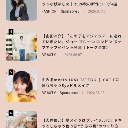
キープの秘訣や夏の過ごし方など独占インタ
げなく肌見せ！透け感のニュアンスを楽しめ
ッドな秋はじめ｜2026秋の新作コーデ4選
ビュー！
るマストハブアイテム4選
FASHION
Sponsored
2026.07.10
ENTERTAINMENT
FASHION
2026.07.19
2026.07.31
4
4
4
【山田涼介】「この子をアジアツアーに連れ
【スタバ】約160通りのカスタマイズができ
【ハローキティ】がスシローと初コラボ♡
ていきたい」ジョー マローン ロンドン ポッ
る⁉ 39店舗限定『My フルーツ³ フラペチー
第1弾の気になるメニュー＆限定グッズを総
プアップイベント登壇【トーク全文】
ノ®』を徹底レポ♡
チェック！
BEAUTY
LIFESTYLE
LIFESTYLE
2026.08.07
2026.07.30
2026.07.31
5
5
5
【夏ヘアのくずれ・うねりに】ヘアメイク夢
えみるmeets 1DAY TATTOO ｜ CUTIEに
【SNIDEL】長濱ねるとロマンティックトラ
月直伝♡ ドライシャンプー「バティスト」
盛れちゃうEyeドルメイク
ッドな秋はじめ｜2026秋の新作コーデ4選
を使ったプロ級スタイリング3選
BEAUTY
FASHION
Sponsored
Sponsored
2026.08.03
2026.07.10
BEAUTY
Sponsored
2026.07.03
6
6
6
【GU】夏の“主役級”アイテム決定！ヘルシ
【大原優乃】夏メイクはプレイフルに！ドキ
【ALD1】グループの魅力＆素顔に迫る♡ 一
ー＆可愛すぎる「大人の肌見せ」トップス3
ッとしちゃう色っぽ“うるみ目”のつくり方
問一答をお届け！【sweet web独占】