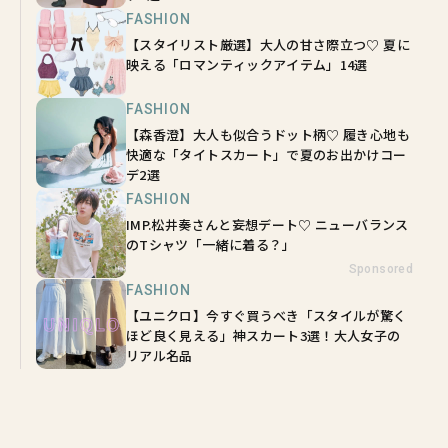
FASHION
【スタイリスト厳選】大人の甘さ際立つ♡ 夏に
映える「ロマンティックアイテム」14選
FASHION
【森香澄】大人も似合うドット柄♡ 履き心地も
快適な「タイトスカート」で夏のお出かけコー
デ2選
FASHION
IMP.松井奏さんと妄想デート♡ ニューバランス
のTシャツ「一緒に着る？」
Sponsored
FASHION
【ユニクロ】今すぐ買うべき「スタイルが驚く
ほど良く見える」神スカート3選！大人女子の
リアル名品