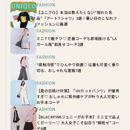
FASHION
【ユニクロ】本当は教えたくない“隠れた名
品”「アートTシャツ」3選！暑い日のこなれフ
ァッションに最適
FASHION
ミニTで腹チラ♡ 定番コーデも即垢抜ける”LA
ガール風”肌見せコーデ2選
FASHION
“接触冷感”でひんやり快適♡ 猛暑も可愛く乗り
切る、おしゃれな夏服7選
FASHION
【夏の日焼け対策】「UVカットパンツ」が優秀
すぎ♡ おしゃれに紫外線ケアが叶う大人可愛い
お手本コーデ
FASHION
【BLACKPINKジェニーがお手本】ミニ丈で品よ
くガーリー♡ 大人女子こそ似合う“脚見せ”コー
デ4選