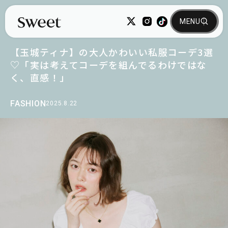
【玉城ティナ】の大人かわいい私服コーデ3選
♡「実は考えてコーデを組んでるわけではな
く、直感！」
FASHION
2025.8.22