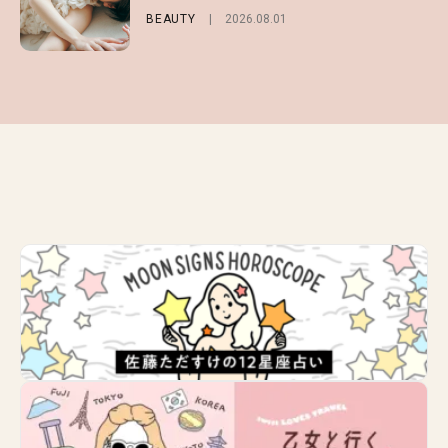
選
BEAUTY
ENTERTAINMENT
2026.08.01
2026.08.03
FASHION
2026.07.19