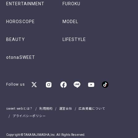
ENTERTAINMENT
FUROKU
HOROSCOPE
MODEL
BEAUTY
LIFESTYLE
otonaSWEET
Follow us
sweet webとは？
利用規約
運営会社
広告掲載について
プライバシーポリシー
Copyright © TAKARAJIMASHA,Inc. All Rights Reserved.