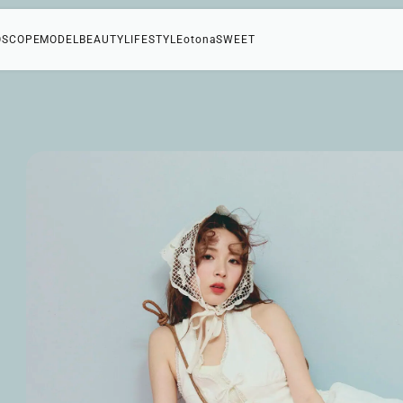
OSCOPE
MODEL
BEAUTY
LIFESTYLE
otonaSWEET
コ