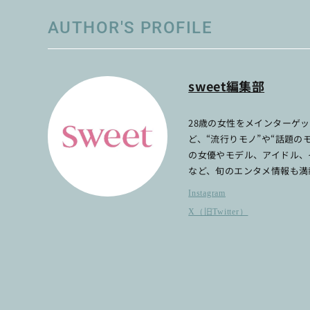
AUTHOR'S PROFILE
sweet編集部
28歳の女性をメインターゲ
ど、“流行りモノ”や“話題
の女優やモデル、アイドル、
など、旬のエンタメ情報も満
Instagram
X（旧Twitter）