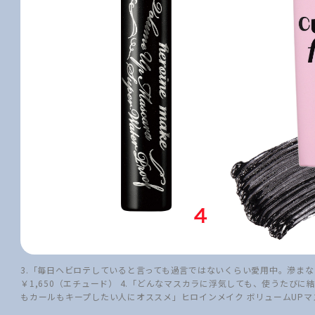
3.「毎日ヘビロテしていると言っても過言ではないくらい愛用中。滲ま
￥1,650（エチュード） 4.「どんなマスカラに浮気しても、使うたび
もカールもキープしたい人にオススメ」ヒロインメイク ボリュームUPマスカラ