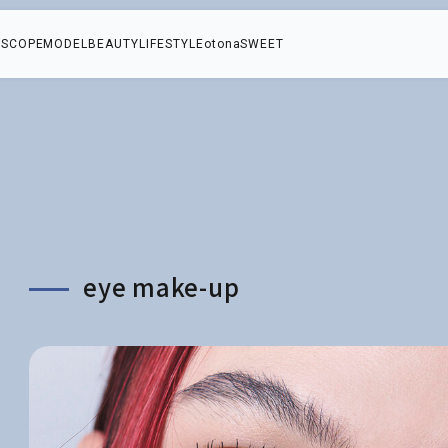
SCOPE
MODEL
BEAUTY
LIFESTYLE
otonaSWEET
eye make-up