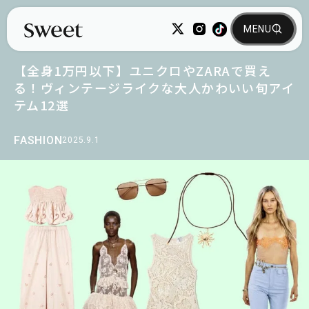
【全身1万円以下】ユニクロやZARAで買え
る！ヴィンテージライクな大人かわいい旬アイ
テム12選
FASHION
2025.9.1