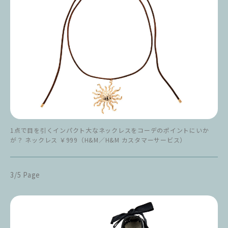
1点で目を引くインパクト大なネックレスをコーデのポイントにいか
が？ ネックレス ￥999（H&M／H&M カスタマーサービス）
3/5 Page