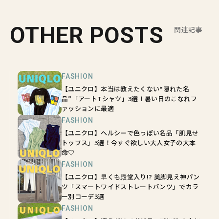
OTHER POSTS
関連記事
FASHION
【ユニクロ】本当は教えたくない“隠れた名
品”「アートTシャツ」3選！暑い日のこなれフ
ァッションに最適
FASHION
【ユニクロ】ヘルシーで色っぽい名品「肌見せ
トップス」3選！今すぐ欲しい大人女子の大本
命♡
FASHION
【ユニクロ】早くも殿堂入り!? 美脚見え神パン
ツ「スマートワイドストレートパンツ」でカラ
ー別コーデ3選
FASHION