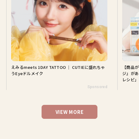
えみるmeets 1DAY TATTOO ｜ CUTIEに盛れちゃ
【商品が
うEyeドルメイク
ジ』があ
レシピ」
Sponsored
VIEW MORE