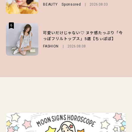
BEAUTY
FASHION
Sponsored
Sponsored
2026.08.03
2026.07.10
BEAUTY
Sponsored
2026.07.03
6
6
6
【スタバ】約160通りのカスタマイズができ
【GU】夏の“主役級”アイテム決定！ヘルシ
可愛いだけじゃない♡ ヌケ感たっぷり「今
る⁉ 39店舗限定『My フルーツ³ フラペチー
ー＆可愛すぎる「大人の肌見せ」トップス3
っぽフリルトップス」5選【ちぃぽぽ】
ノ®』を徹底レポ♡
選
FASHION
2026.08.08
LIFESTYLE
FASHION
2026.07.19
2026.07.30