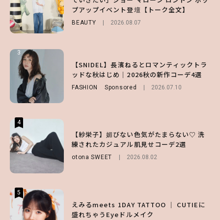
プアップイベント登壇【トーク全文】
ビュー！
い味方！【オトナミューズ9月号増刊】
BEAUTY
ENTERTAINMENT
FUROKU
2026.08.07
2026.07.12
2026.07.31
3
3
3
【ハローキティ】がスシローと初コラボ♡
【谷まりあ】夏は“シアースカート”でさり
【SNIDEL】長濱ねるとロマンティックトラ
第1弾の気になるメニュー＆限定グッズを総
げなく肌見せ！透け感のニュアンスを楽しめ
ッドな秋はじめ｜2026秋の新作コーデ4選
チェック！
るマストハブアイテム4選
FASHION
Sponsored
2026.07.10
LIFESTYLE
FASHION
2026.07.19
2026.07.31
4
4
4
【ハローキティ】がスシローと初コラボ♡
【紗栄子】媚びない色気がたまらない♡ 洗
【ALD1】グループの魅力＆素顔に迫る♡ 一
第1弾の気になるメニュー＆限定グッズを総
練されたカジュアル肌見せコーデ2選
問一答をお届け！【sweet web独占】
チェック！
otona SWEET
ENTERTAINMENT
2026.08.02
2026.08.03
LIFESTYLE
2026.07.31
5
5
5
【夏ヘアのくずれ・うねりに】ヘアメイク夢
えみるmeets 1DAY TATTOO ｜ CUTIEに
【SNIDEL】長濱ねるとロマンティックトラ
月直伝♡ ドライシャンプー「バティスト」
盛れちゃうEyeドルメイク
ッドな秋はじめ｜2026秋の新作コーデ4選
を使ったプロ級スタイリング3選