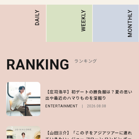
MONTHLY
DAILY
WEEKLY
RANKING
RANKING
RANKING
ランキング
ランキング
ランキング
1
1
1
【庄司浩平】初デートの勝負服は？夏の思い
【大原優乃】夏メイクはプレイフルに！ドキ
【SNIDEL】長濱ねるとロマンティックトラ
出や最近のハマりものを深掘り
ッとしちゃう色っぽ“うるみ目”のつくり方
ッドな秋はじめ｜2026秋の新作コーデ4選
ENTERTAINMENT
BEAUTY
FASHION
Sponsored
2026.08.01
2026.08.08
2026.07.10
2
2
2
【山田涼介】「この子をアジアツアーに連れ
【森香澄】理想のスタイルはどう作る？体型
【付録】総柄ハローキティが可愛すぎ♡ 紀
ていきたい」ジョー マローン ロンドン ポッ
キープの秘訣や夏の過ごし方など独占インタ
ノ国屋コラボの“優秀保冷バッグ”は夏の強