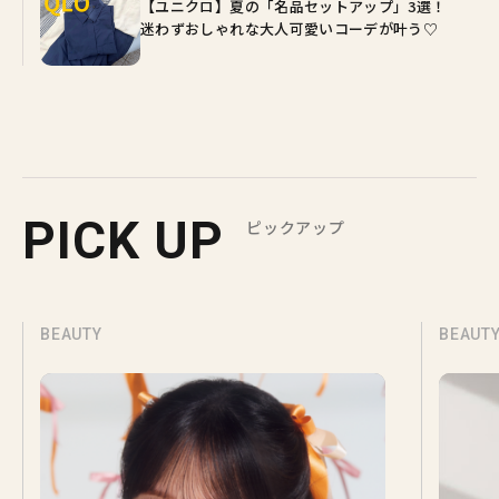
【ユニクロ】夏の「名品セットアップ」3選！
迷わずおしゃれな大人可愛いコーデが叶う♡
PICK UP
ピックアップ
BEAUTY
BEAUT