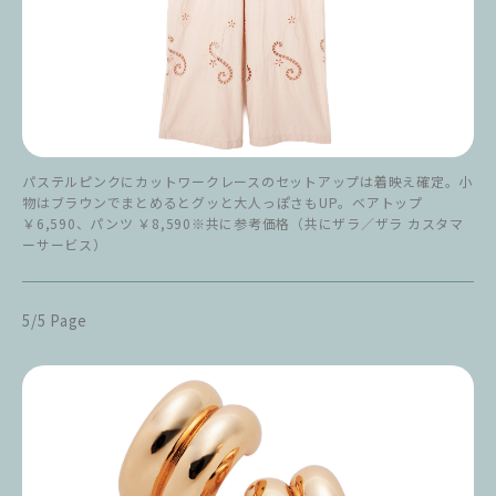
パステルピンクにカットワークレースのセットアップは着映え確定。小
物はブラウンでまとめるとグッと大人っぽさもUP。ベアトップ
￥6,590、パンツ ￥8,590※共に参考価格（共にザラ／ザラ カスタマ
ーサービス）
5/5 Page