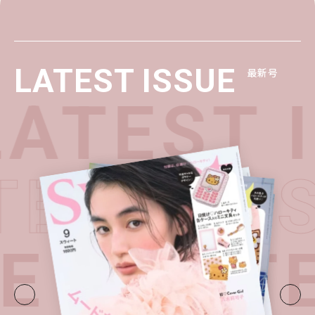
LATEST ISSUE
最新号
ATEST I
ATEST I
E・
LATE