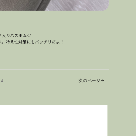
ギ入りバスボム♡
す。冷え性対策にもバッチリだよ！
次のページ
4