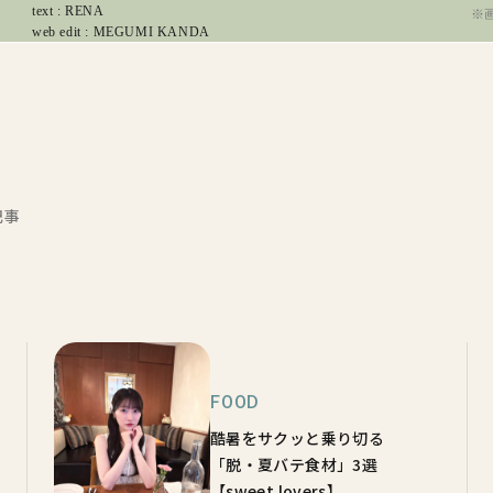
text : RENA
※
web edit : MEGUMI KANDA
記事
FOOD
酷暑をサクッと乗り切る
「脱・夏バテ食材」3選
【sweet lovers】