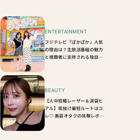
ENTERTAINMENT
フジテレビ『ぽかぽか』人気
の理由は？生放送番組の魅力
と視聴者に支持される独自の
番組作りをリサーチ【sweet
loversのときめきくらぶ
vol.8】
BEAUTY
【人中短縮レーザー＆涙袋ヒ
アル】垢抜け最短ルートはコ
レ♡ 美容オタクの体験レポ
【sweet lovers】