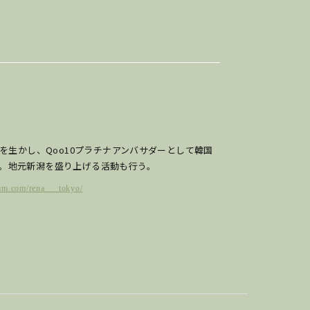
験を生かし、Qoo10プラチナアンバサダーとして韓国
。地元新潟を盛り上げる活動も行う。
ram.com/rena___tokyo/