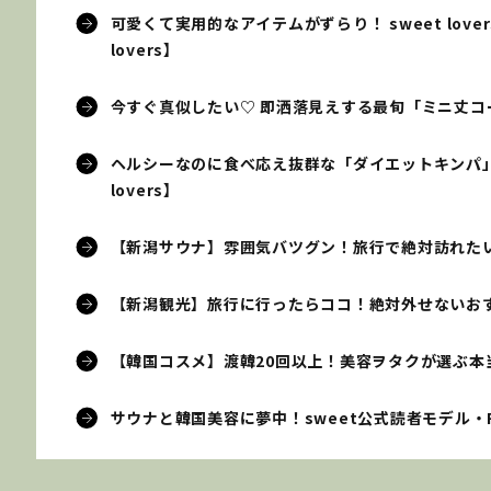
可愛くて実用的なアイテムがずらり！ sweet love
lovers】
今すぐ真似したい♡ 即洒落見えする最旬「ミニ丈コーデ」
ヘルシーなのに食べ応え抜群な「ダイエットキンパ」
lovers】
【新潟サウナ】雰囲気バツグン！旅行で絶対訪れたいおす
【新潟観光】旅行に行ったらココ！絶対外せないおすすめ
【韓国コスメ】渡韓20回以上！美容ヲタクが選ぶ本当によ
サウナと韓国美容に夢中！sweet公式読者モデル・REN