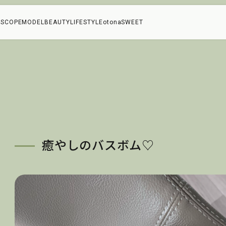
SCOPE
MODEL
BEAUTY
LIFESTYLE
otonaSWEET
コ
癒やしのバスボム♡