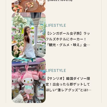
LIFESTYLE
【シンガポール女子旅】ラッ
フルズホテルにホーカー！
「観光・グルメ・映え」全部
乗せツアー♡【sweet
lovers】
LIFESTYLE
【サンリオ】韓国ダイソー限
定！出会ったら即ゲットして
ほしい“激レアグッズ”とは!?
【sweet lovers】