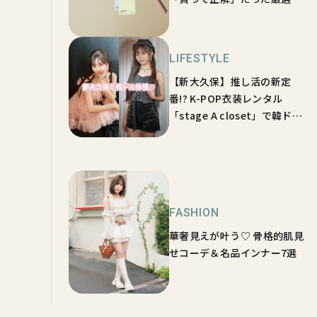
スメ【sweet lovers】
LIFESTYLE
【新大久保】推し活の新定
番!? K-POP衣装レンタル
「stage A closet」で韓ドル
体験♡【sweet lovers】
FASHION
華奢見えが叶う♡ 骨格的肌見
せコーデ＆名品インナー7選