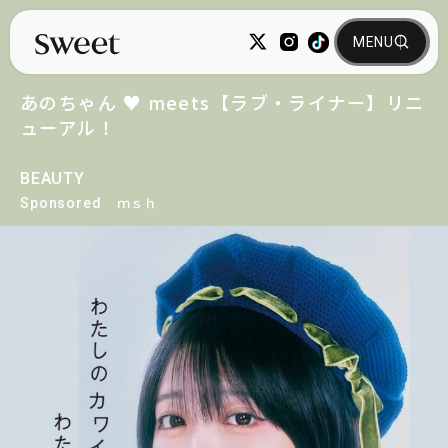
あのちゃん ♥ meets【ラブ・ライナー】リニ
ューアル！
BEAUTY
Sponsored
ｍｓｈ