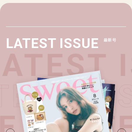
LATEST ISSUE
最新号
ATEST I
ATEST I
E・
LATE