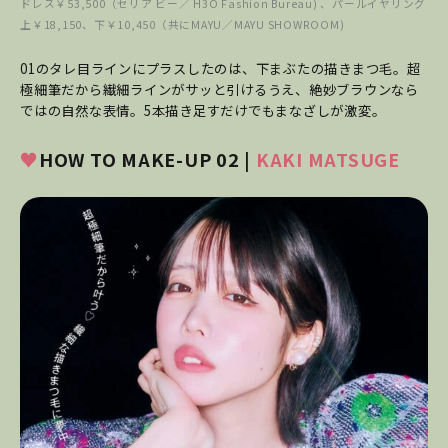
ドレス￥53,500（セリア ビー／ H3O Fashion Bureau) 、パールイヤリング
上￥18,150、下￥10,450（共にMAYU／MAYU SHOWROOM)
01のタレ目ラインにプラスしたのは、下まぶたの描きまつ毛。超
極細筆だから繊細ラインがサッと引けるうえ、絶妙ブラウンなら
ではの自然な表情。5本描き足すだけでもまなざしが激変。
♥
HOW TO MAKE-UP 02 |
KAKI MATSUGE