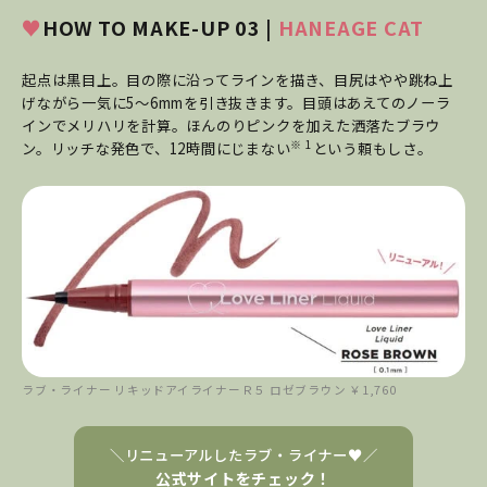
♥
HOW TO MAKE-UP 03 |
HANEAGE CAT
起点は黒目上。目の際に沿ってラインを描き、目尻はやや跳ね上
げながら一気に5〜6mmを引き抜きます。目頭はあえてのノーラ
インでメリハリを計算。ほんのりピンクを加えた洒落たブラウ
※ 1
ン。リッチな発色で、12時間にじまない
という頼もしさ。
ラブ・ライナー リキッドアイライナーＲ５ ロゼブラウン ￥1,760
＼リニューアルしたラブ・ライナー♥／
公式サイトをチェック！