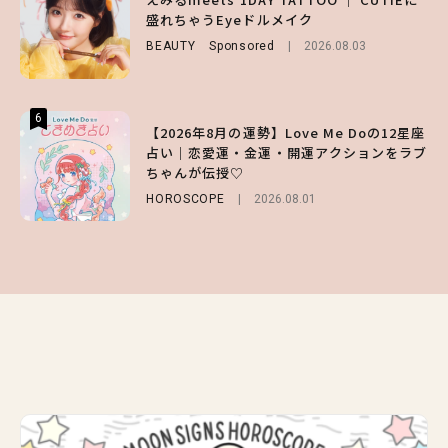
第1弾の気になるメニュー＆限定グッズを総
盛れちゃうEyeドルメイク
ッドな秋はじめ｜2026秋の新作コーデ4選
チェック！
BEAUTY
FASHION
Sponsored
Sponsored
2026.08.03
2026.07.10
LIFESTYLE
2026.07.31
6
6
6
【2026年8月の運勢】Love Me Doの12星座
【森香澄】理想のスタイルはどう作る？体型
【GU】夏の“主役級”アイテム決定！ヘルシ
占い｜恋愛運・金運・開運アクションをラブ
キープの秘訣や夏の過ごし方など独占インタ
ー＆可愛すぎる「大人の肌見せ」トップス3
ちゃんが伝授♡
ビュー！
選
HOROSCOPE
ENTERTAINMENT
FASHION
2026.07.19
2026.08.01
2026.07.31