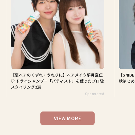
【夏ヘアのくずれ・うねりに】ヘアメイク夢月直伝
【SNI
♡ ドライシャンプー「バティスト」を使ったプロ級
秋はじめ
スタイリング3選
Sponsored
VIEW MORE