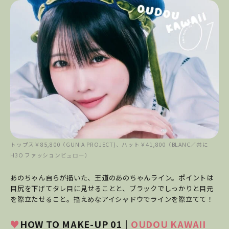
トップス￥85,800（GUNIA PROJECT)、ハット￥41,800（BLANC／共に
H3O ファッションビュロー）
あのちゃん自らが描いた、王道のあのちゃんライン。ポイントは
目尻を下げてタレ目に見せることと、ブラックでしっかりと目元
を際立たせること。控えめなアイシャドウでラインを際立てて！
♥
HOW TO MAKE-UP 01 |
OUDOU KAWAII