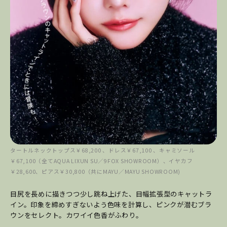
タートルネックトップス￥68,200 、ドレス￥67,100 、キャミソール
￥67,100（全てAQUA LIXUN SU／9FOX SHOWROOM）、イヤカフ
￥28,600、ピアス￥30,800（共にMAYU／MAYU SHOWROOM)
目尻を長めに描きつつ少し跳ね上げた、目幅拡張型のキャットラ
イン。印象を締めすぎないよう色味を計算し、ピンクが潜むブラ
ウンをセレクト。カワイイ色香がふわり。