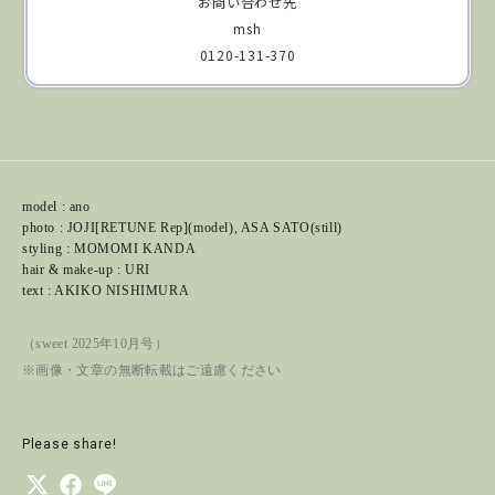
お問い合わせ先
msh
0120-131-370
model : ano
photo : JOJI[RETUNE Rep](model), ASA SATO(still)
styling : MOMOMI KANDA
hair & make-up : URI
text : AKIKO NISHIMURA
（sweet 2025年10月号）
※画像・文章の無断転載はご遠慮ください
Please share!