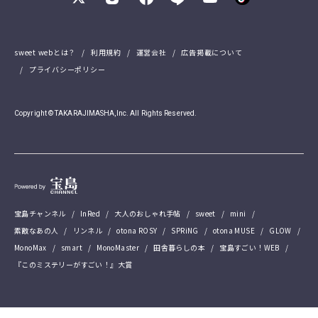
sweet webとは？
利用規約
運営会社
広告掲載について
プライバシーポリシー
Copyright © TAKARAJIMASHA,Inc. All Rights Reserved.
宝島チャンネル
InRed
大人のおしゃれ手帖
sweet
mini
素敵なあの人
リンネル
otona ROSY
SPRiNG
otona MUSE
GLOW
MonoMax
smart
MonoMaster
田舎暮らしの本
宝島すごい！WEB
『このミステリーがすごい！』大賞