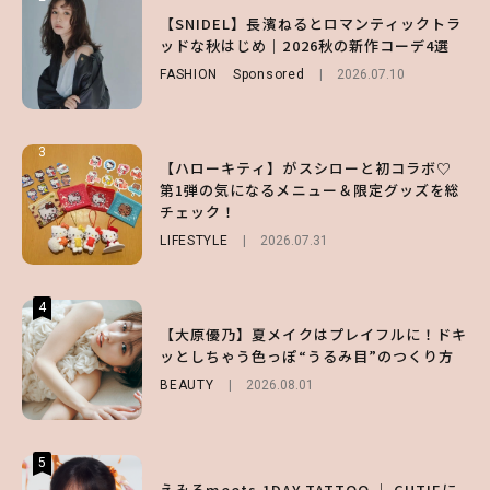
【齋藤飛鳥】人生初のロブに！「意外としっ
【付録】総柄ハローキティが可愛すぎ♡ 紀
【SNIDEL】長濱ねるとロマンティックトラ
くりくるし、すごく新鮮で心地いい」ヘアカ
ノ国屋コラボの“優秀保冷バッグ”は夏の強
ッドな秋はじめ｜2026秋の新作コーデ4選
ットの様子を独占でお届け♡
い味方！【オトナミューズ9月号増刊】
FASHION
Sponsored
2026.07.10
ENTERTAINMENT
FUROKU
2026.07.12
2026.07.30
3
3
3
【ハローキティ】がスシローと初コラボ♡
【スタバ】約160通りのカスタマイズができ
【谷まりあ】夏は“シアースカート”でさり
第1弾の気になるメニュー＆限定グッズを総
る⁉ 39店舗限定『My フルーツ³ フラペチー
げなく肌見せ！透け感のニュアンスを楽しめ
チェック！
ノ®』を徹底レポ♡
るマストハブアイテム4選
LIFESTYLE
LIFESTYLE
FASHION
2026.07.19
2026.07.31
2026.07.30
4
4
4
【夏ヘアのくずれ・うねりに】ヘアメイク夢
【大原優乃】夏メイクはプレイフルに！ドキ
【大原優乃】夏メイクはプレイフルに！ドキ
月直伝♡ ドライシャンプー「バティスト」
ッとしちゃう色っぽ“うるみ目”のつくり方
ッとしちゃう色っぽ“うるみ目”のつくり方
を使ったプロ級スタイリング3選
BEAUTY
BEAUTY
2026.08.01
2026.08.01
BEAUTY
Sponsored
2026.07.03
5
5
5
【ハローキティ】がスシローと初コラボ♡
えみるmeets 1DAY TATTOO ｜ CUTIEに
【SNIDEL】長濱ねるとロマンティックトラ