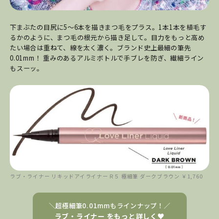
下まぶたの目尻に5〜6本を描きまつ毛をプラス。1本1本を植毛す
るかのように、まつ毛の根元から描き足して。目力をもっと高め
たい場合は重ねて、線を太く濃く。ブランド史上最細の筆先
0.01mm！ 重みのあるアルミボトルで手ブレを防ぎ、繊細ライン
もスーッ。
ラブ・ライナー リキッドアイライナーＲ５ 極細筆 ダークブラウン ￥1,760
＼超極細筆0.01mmもラインナップ！／
ラブ・ライナー をもっと詳しく♥