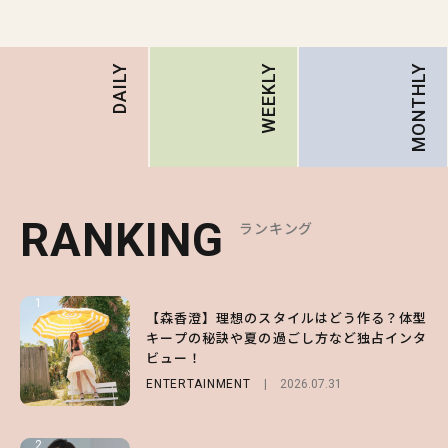
MONTHLY
DAILY
WEEKLY
RANKING
RANKING
RANKING
ランキング
ランキング
ランキング
1
1
1
【森香澄】理想のスタイルはどう作る？体型
【ハローキティ】がスシローと初コラボ♡
【SNIDEL】長濱ねるとロマンティックトラ
キープの秘訣や夏の過ごし方など独占インタ
第1弾の気になるメニュー＆限定グッズを総
ッドな秋はじめ｜2026秋の新作コーデ4選
ビュー！
チェック！
FASHION
Sponsored
2026.07.10
ENTERTAINMENT
LIFESTYLE
2026.07.31
2026.07.31
2
2
2