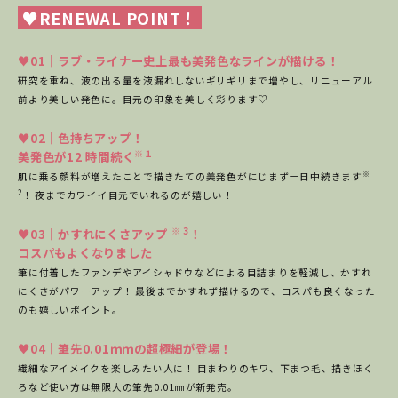
♥RENEWAL POINT！
♥01｜ラブ・ライナー史上最も美発色なラインが描ける！
研究を重ね、液の出る量を液漏れしないギリギリまで増やし、リニューアル
前より美しい発色に。目元の印象を美しく彩ります♡
♥02｜色持ちアップ！
※１
美発色が12 時間続く
※
肌に乗る顔料が増えたことで描きたての美発色がにじまず一日中続きます
2
！ 夜までカワイイ目元でいれるのが嬉しい！
※ 3
♥03｜かすれにくさアップ
！
コスパもよくなりました
筆に付着したファンデやアイシャドウなどによる目詰まりを軽減し、かすれ
にくさがパワーアップ！ 最後までかすれず描けるので、コスパも良くなった
のも嬉しいポイント。
♥04｜筆先0.01ｍｍの超極細が登場！
繊細なアイメイクを楽しみたい人に！ 目まわりのキワ、下まつ毛、描きほく
ろなど使い方は無限大の筆先0.01㎜が新発売。