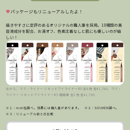
♥
パッケージもリニューアルしたよ！
描きやすさに定評のあるオリジナルの職人筆を採用。10種類の美
容液成分を配合、お湯オフ、色素沈着なしと肌にも優しいのが嬉
しい！
左から、ラブ・ライナー リキッドアイライナーR5 全6 色 各¥1,760、ラブ・
ライナー リキッドアイライナーR5 極細筆 全2 色 各¥1,760
※１：msh社調べ。効果には個人差があります。 ※２：SOUKEN調べ。
※３：リニューアル前との比較