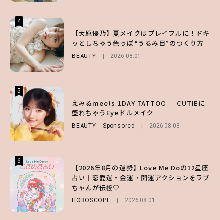
4
4
4
【スタバ】約160通りのカスタマイズができ
【ハローキティ】がスシローと初コラボ♡
【大原優乃】夏メイクはプレイフルに！ドキ
る⁉ 39店舗限定『My フルーツ³ フラペチー
第1弾の気になるメニュー＆限定グッズを総
ッとしちゃう色っぽ“うるみ目”のつくり方
ノ®』を徹底レポ♡
チェック！
BEAUTY
2026.08.01
LIFESTYLE
LIFESTYLE
2026.07.30
2026.07.31
5
5
5
【夏ヘアのくずれ・うねりに】ヘアメイク夢
えみるmeets 1DAY TATTOO ｜ CUTIEに
【SNIDEL】長濱ねるとロマンティックトラ
月直伝♡ ドライシャンプー「バティスト」
盛れちゃうEyeドルメイク
ッドな秋はじめ｜2026秋の新作コーデ4選
を使ったプロ級スタイリング3選
BEAUTY
FASHION
Sponsored
Sponsored
2026.08.03
2026.07.10
BEAUTY
Sponsored
2026.07.03
6
6
6
【2026年8月の運勢】Love Me Doの12星座
【GU】夏の“主役級”アイテム決定！ヘルシ
【ALD1】グループの魅力＆素顔に迫る♡ 一
占い｜恋愛運・金運・開運アクションをラブ
ー＆可愛すぎる「大人の肌見せ」トップス3
問一答をお届け！【sweet web独占】
ちゃんが伝授♡
選
ENTERTAINMENT
2026.08.03
HOROSCOPE
FASHION
2026.07.19
2026.08.01