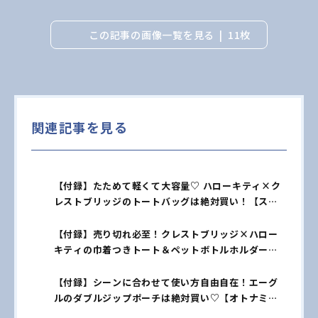
この記事の画像一覧を見る
11枚
関連記事を見る
【付録】たためて軽くて大容量♡ ハローキティ×ク
レストブリッジのトートバッグは絶対買い！【スウ
ィート10月号】
【付録】売り切れ必至！クレストブリッジ×ハロー
キティの巾着つきトート＆ペットボトルホルダーが
かわいすぎ♡【スウィート10月号増刊】
【付録】シーンに合わせて使い方自由自在！エーグ
ルのダブルジップポーチは絶対買い♡【オトナミュ
ーズ11月号増刊】