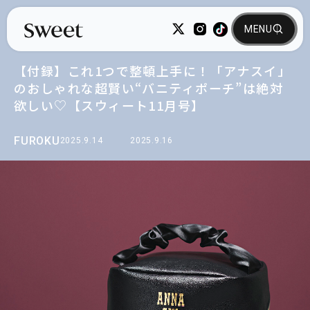
【付録】これ1つで整頓上手に！「アナスイ」
のおしゃれな超賢い“バニティポーチ”は絶対
欲しい♡【スウィート11月号】
FUROKU
2025.9.14
2025.9.16