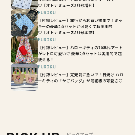
♡【オトナミューズ8月号増刊】
FUROKU
【付録レビュー】旅行からお買い物まで！ミッ
キーの豪華2点セットが可愛くて超実用的
♡【オトナミューズ8月号本誌】
FUROKU
【付録レビュー】ハローキティの70年代アート
がレトロ可愛い♡ 豪華2点セットは実用的で超
使える！
FUROKU
【付録レビュー】完売前に急いで！日焼け ハロ
ーキティの「かごバッグ」が悶絶級の可愛さ♡
ピックアップ