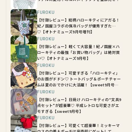
FUROKU
【付録レビュー】総柄ハローキティにアガる！
紀ノ国屋コラボの保冷バッグが優秀すぎた…
♡【オトナミューズ9月号増刊】
FUROKU
【付録レビュー】軽くて大容量！紀ノ国屋×ハ
ローキティの最強「お買い物バッグ」は絶対買
い♡【オトナミューズ9月号】
FUROKU
【付録レビュー】可愛すぎる「ハローキティ」
のお顔がドドン♡ トートバッグ＆ポーチチャー
ムは夏のおでかけに大活躍！【sweet9月号増
刊】
FUROKU
【付録レビュー】日焼け ハローキティの“文具9
点セット”が超豪華♡ 平成レトロな可愛さがエ
モすぎる【sweet9月号】
FUROKU
【付録レビュー】可愛くて超豪華！ミッキーマ
ウスの巾着＆ポーチは完売前にゲットして