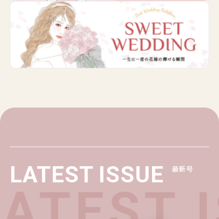
LATEST ISSUE
最新号
TEST I