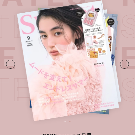
ATEST I
E・
LATE
ATEST I