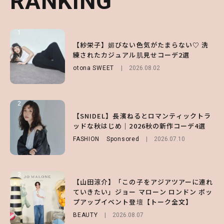
RANKING
RANKING
RANKING
1
1
1
【ハローキティ】がスシローと初コラボ♡
【紗栄子】媚びない色気がたまらない♡ 洗
【SNIDEL】長濱ねるとロマンティックトラ
第1弾の気になるメニュー＆限定グッズを総
練されたカジュアル肌見せコーデ2選
ッドな秋はじめ｜2026秋の新作コーデ4選
チェック！
otona SWEET
FASHION
Sponsored
2026.08.02
2026.07.10
LIFESTYLE
2026.07.31
2
2
2
【付録】総柄ハローキティが可愛すぎ♡ 紀
【SNIDEL】長濱ねるとロマンティックトラ
【大原優乃】夏メイクはプレイフルに！ドキ
ノ国屋コラボの“優秀保冷バッグ”は夏の強
ッドな秋はじめ｜2026秋の新作コーデ4選
ッとしちゃう色っぽ“うるみ目”のつくり方
い味方！【オトナミューズ9月号増刊】
FASHION
BEAUTY
Sponsored
2026.08.01
2026.07.10
FUROKU
2026.07.12
3
3
3
【山田涼介】「この子をアジアツアーに連れ
【森香澄】理想のスタイルはどう作る？体型
【谷まりあ】夏は“シアースカート”でさり
ていきたい」ジョー マローン ロンドン ポッ
キープの秘訣や夏の過ごし方など独占インタ
げなく肌見せ！透け感のニュアンスを楽しめ
プアップイベント登壇【トーク全文】
ビュー！
るマストハブアイテム4選
BEAUTY
ENTERTAINMENT
FASHION
2026.08.07
2026.07.19
2026.07.31