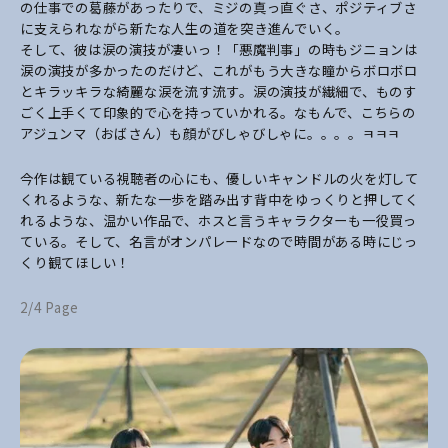
の仕事での葛藤があったり
で、ミジの真っ直ぐさ、ポジティブさ
に支えられながら新たな人生の道を突き進んでいく。
そして、彼は涙の演技が凄いっ！「悪魔判事」の時もジニョンは
涙の演技が多かったのだけ
ど、これがもう大きな瞳からボロボロ
とキラッキラな綺麗な涙を流す流す。涙の演技が繊細
で、ものす
ごく上手くて印象的で心を持っていかれる。なもんで、こちらの
アジュンマ（おば
さん）も顔がびしゃびしゃに。。。。ㅋㅋㅋ
今作は観ている視聴者の心にも、優しいキャンドルの火を灯して
くれるような、新たな一歩を
踏み出す背中をゆっくりと押してく
れるような、温かい作品で、ホスと言うキャラクターも一
役買っ
ている。そして、名言がオンパレードなので時間がある時にじっ
くり観てほしい！
2/4 Page