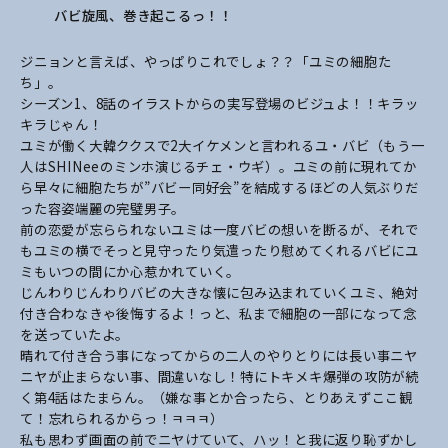
バビ旋風、巻き起こるっ！！
ジニョンと言えば、やっぱりこれでしょ？？「ユミの細胞た
ち」。
シーズン1、8話のイラストからの実写登場のビジュよ！！キラッ
キラじゃん！
ユミが働く大韓ククスで2大イケメンと言われるユ・バビ（もう一
人はSHINeeのミンホ演じ
るチェ・ウギ）。
ユミの前に現れてか
ら早々に細胞たちが”バビー同好会”を結成するほどの人気ぶりだ
った容姿
端麗の完璧男子。
前の恋愛が忘らられないユミは一度バビの想いを断るが、それで
もユミの横でそっと見守った
り気遣ったり慰めてくれるバビにユ
ミもいつの間にか心惹かれていく。
じんわりじんわりバビの大きな懐に包み込まれていくユミ、絶対
付き合わなきゃ後悔する
よ！っと、私まで細胞の一部になって念
を送っていたよ。
晴れて付き合う事になってからの二人のやりとりには長い事ニヤ
ニヤが止まらない事、間違い
なし！特にトキメキ爆弾の攻防が続
く第4話はたまらん。（嫌な事とか合ったら、とりあえず
ここ観
て！忘れられるからっ！ㅋㅋㅋ）
私も思わず画面の前でニヤけていて、ハッ！と我に返り恥ずかし