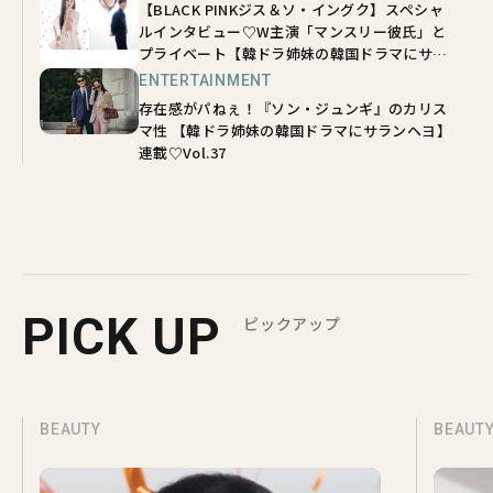
【BLACK PINKジス＆ソ・イングク】スペシャ
ルインタビュー♡W主演「マンスリー彼氏」と
プライベート【韓ドラ姉妹の韓国ドラマにサラ
ンヘヨ】連載 vol.38
ENTERTAINMENT
存在感がパねぇ！『ソン・ジュンギ』のカリス
マ性 【韓ドラ姉妹の韓国ドラマにサランヘヨ】
連載♡Vol.37
PICK UP
ピックアップ
BEAUTY
BEAUT