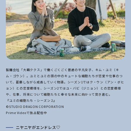
製麺会社「大韓ククス」で働くごくごく普通の平凡女子、キム・ユミ（キ
ム・ゴウン）。
ユミとユミの頭の中のキュートな細胞たちが恋愛や仕事のつ
いて、葛藤しながら成長していく物語。シー
ズン1ではク・ウン（アン・ボヒ
ョン）との恋愛模様を、シーズン2ではユ・バビ（ジニョン）との恋愛模
様
や、仕事、将来について細胞たちと幸せな未来に向かって突き進む。
『ユミの細胞たち – シーズン 2』
©STUDIO DRAGON CORPORATION
Prime Videoで独占配信中
ニヤニヤがエンドレス♡