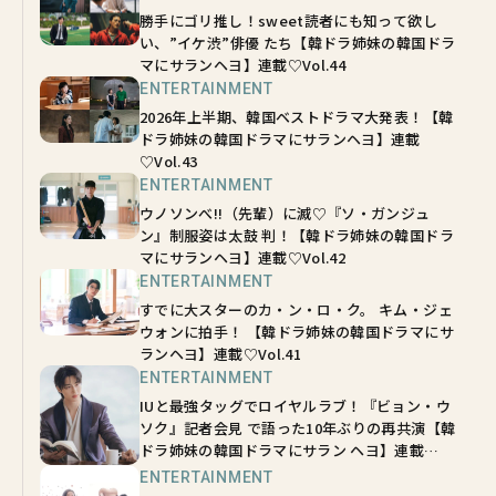
勝手にゴリ推し！sweet読者にも知って欲し
い、”イケ渋”俳優 たち【韓ドラ姉妹の韓国ドラ
マにサランヘヨ】連載♡Vol.44
ENTERTAINMENT
2026年上半期、韓国ベストドラマ大発表！【韓
ドラ姉妹の韓国ドラマにサランヘヨ】連載
♡Vol.43
ENTERTAINMENT
ウノソンべ!!（先輩）に滅♡『ソ・ガンジュ
ン』制服姿は太鼓 判！【韓ドラ姉妹の韓国ドラ
マにサランヘヨ】連載♡Vol.42
ENTERTAINMENT
すでに大スターのカ・ン・ロ・ク。 キム・ジェ
ウォンに拍手！ 【韓ドラ姉妹の韓国ドラマにサ
ランヘヨ】連載♡Vol.41
ENTERTAINMENT
IUと最強タッグでロイヤルラブ！『ビョン・ウ
ソク』記者会見 で語った10年ぶりの再共演【韓
ドラ姉妹の韓国ドラマにサラン ヘヨ】連載
♡Vol.40
ENTERTAINMENT