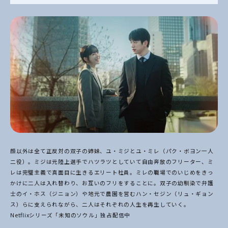
顔以外は全て正反対の双子の姉妹、ユ・ミジとユ・ミレ（パク・ボヨン一人
二役）。ミジは元陸上選手で
ハツラツとしていて自由奔放のフリーター、ミ
レは完璧主義で真面目に生きるエリート社員。ミレの職場
でのいじめをきっ
かけに二人は入れ替わり、お互いのフリをすることに。双子の幼馴染で弁護
士のイ・ホ
ス（ジニョン）や地元で農園を営むハン・セジン（リュ・ギョン
ス）らに支えられながら、二人はそれぞ
れの人生を再生していく。
Netflixシリーズ「未知のソウル」独占配信中