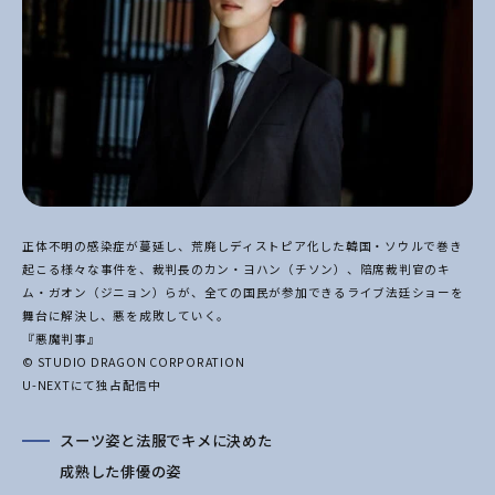
正体不明の感染症が蔓延し、荒廃しディストピア化した韓国・ソウルで巻き
起こる様々な事件を、裁判長
のカン・ヨハン（チソン）、陪席裁判官のキ
ム・ガオン（ジニョン）らが、全ての国民が参加できるライ
ブ法廷ショーを
舞台に解決し、悪を成敗していく。
『悪魔判事』
© STUDIO DRAGON CORPORATION
U-NEXTにて独占配信中
スーツ姿と法服でキメに決めた
成熟した俳優の姿