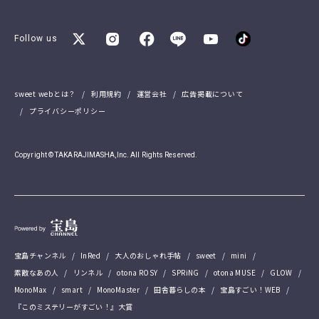
Follow us
sweet webとは？
利用規約
運営会社
広告掲載について
プライバシーポリシー
Copyright © TAKARAJIMASHA,Inc. All Rights Reserved.
宝島チャンネル
InRed
大人のおしゃれ手帖
sweet
mini
素敵なあの人
リンネル
otona ROSY
SPRiNG
otona MUSE
GLOW
MonoMax
smart
MonoMaster
田舎暮らしの本
宝島すごい！WEB
『このミステリーがすごい！』大賞