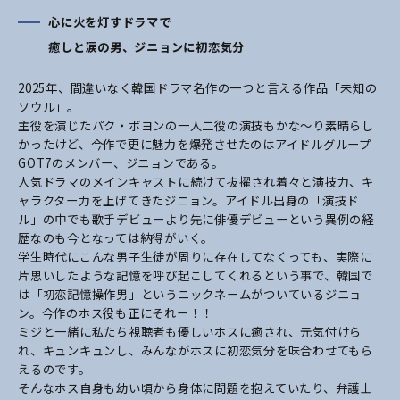
心に火を灯すドラマで
癒しと涙の男、ジニョンに初恋気分
2025年、間違いなく韓国ドラマ名作の一つと言える作品「未知の
ソウル」。
主役を演じたパク・ボヨンの一人二役の演技もかな～り素晴らし
かったけど、今作で更に魅力
を爆発させたのはアイドルグループ
GOT7のメンバー、ジニョンである。
人気ドラマのメインキャストに続けて抜擢され着々と演技力、キ
ャラクター力を上げてきたジ
ニョン。アイドル出身の「演技ド
ル」の中でも歌手デビューより先に俳優デビューと
いう異例の経
歴なのも今となっては納得がいく。
学生時代にこんな男子生徒が周りに存在してなくっても、実際に
片思いしたような記憶を呼び
起こしてくれるという事で、韓国で
は「初恋記憶操作男」というニックネームがついているジ
ニョ
ン。今作のホス役も正にそれー！！
ミジと一緒に私たち視聴者も優しいホスに癒され、元気付けら
れ、キュンキュンし、みんなが
ホスに初恋気分を味合わせてもら
えるのです。
そんなホス自身も幼い頃から身体に問題を抱えていたり、弁護士