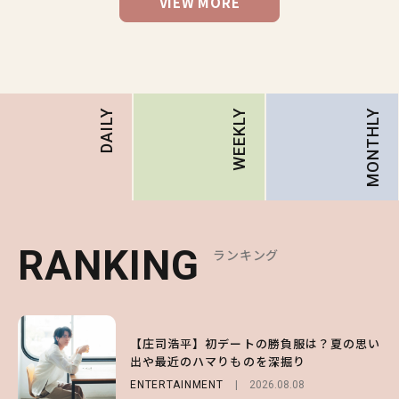
VIEW MORE
MONTHLY
DAILY
WEEKLY
RANKING
RANKING
RANKING
ランキング
ランキング
ランキング
1
1
1
【森香澄】理想のスタイルはどう作る？体型
【庄司浩平】初デートの勝負服は？夏の思い
【SNIDEL】長濱ねるとロマンティックトラ
キープの秘訣や夏の過ごし方など独占インタ
出や最近のハマりものを深掘り
ッドな秋はじめ｜2026秋の新作コーデ4選
ビュー！
ENTERTAINMENT
FASHION
Sponsored
2026.08.08
2026.07.10
ENTERTAINMENT
2026.07.31