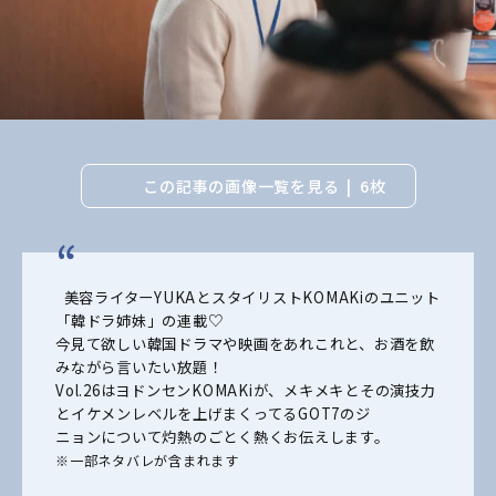
この記事の画像一覧を見る
6枚
美容ライターYUKAとスタイリストKOMAKiのユニット
「韓ドラ姉妹」の連載♡
今見て欲しい韓国ドラマや映画をあれこれと、お酒を飲
みながら言いたい放題！
Vol.26はヨドンセンKOMAKiが、メキメキとその演技力
とイケメンレベルを上げまくってるGOT7のジ
ニョンについて灼熱のごとく熱くお伝えします。
※一部ネタバレが含まれます