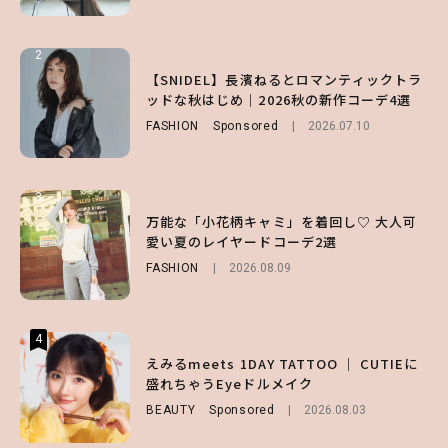
2
2
2
【付録】総柄ハローキティが可愛すぎ♡ 紀
【SNIDEL】長濱ねるとロマンティックトラ
【庄司浩平】初デートの勝負服は？夏の思い
ノ国屋コラボの“優秀保冷バッグ”は夏の強
ッドな秋はじめ｜2026秋の新作コーデ4選
出や最近のハマりものを深掘り
い味方！【オトナミューズ9月号増刊】
FASHION
ENTERTAINMENT
Sponsored
2026.08.08
2026.07.10
FUROKU
2026.07.12
3
3
3
【谷まりあ】夏は“シアースカート”でさり
万能な「小花柄キャミ」を着回し♡ 大人可
【SNIDEL】長濱ねるとロマンティックトラ
げなく肌見せ！透け感のニュアンスを楽しめ
愛い夏のレイヤードコーデ2選
ッドな秋はじめ｜2026秋の新作コーデ4選
るマストハブアイテム4選
FASHION
FASHION
Sponsored
2026.08.09
2026.07.10
FASHION
2026.07.19
4
4
4
【ハローキティ】がスシローと初コラボ♡
えみるmeets 1DAY TATTOO ｜ CUTIEに
【大原優乃】夏メイクはプレイフルに！ドキ
第1弾の気になるメニュー＆限定グッズを総
盛れちゃうEyeドルメイク
ッとしちゃう色っぽ“うるみ目”のつくり方
チェック！
BEAUTY
BEAUTY
Sponsored
2026.08.01
2026.08.03
LIFESTYLE
2026.07.31