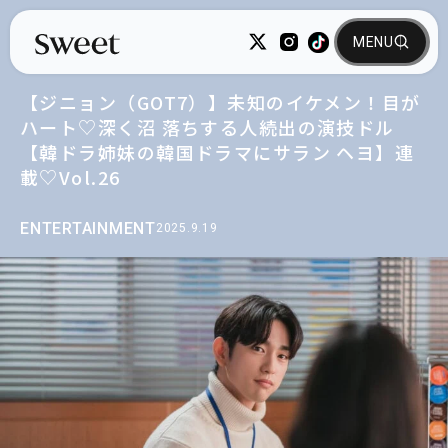
【ジニョン（GOT7）】未知のイケメン！目が
ハート♡深く沼 落ちする人続出の演技ドル
【韓ドラ姉妹の韓国ドラマにサラン ヘヨ】連
載♡Vol.26
ENTERTAINMENT
2025.9.19