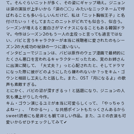
て。そんぐらいニットが多く、その姿にギャップ萌え。ジ
ニョン
は涙の演技が上手いから「涙の○○」みたいなニックネームで呼
ばれることも多いらし
いんだけど、私は「ニット胸板王子」と名
付けたいっ！そしてまたこのニットがどれでも似合
う、似合う。
シーズンが増えると面白さがマイナスになることもある韓国ドラ
マ。今作はシーズン2のもう一
人の主役っと言っても過言ではな
い、バビと言うキャラクターが本当に視聴者に愛されたのも
シー
ズン2の大成功の秘訣の一つに違いない。
インタビューでジニョンは、バビは原作のウェブ漫画で最終的に
たくさん悪口を言われるキャ
ラクターだったため、実のお姉さん
に出演に関して、「大丈夫？」っと心配されたと、そして
ドラマ
になった際に彼がどのようにしたら嫌われないか？っをキム・ゴ
ウンと相談し工夫した
と話した。また、OST「月になるよ」の歌
声も素敵すぎる。
とにかく、バビの沼が深すぎるっ！と話題になり、ジニョンの人
気も爆上がりした今作。
キム・ゴウン演じるユミが本当に可愛らしくって、「やっちゃう
よねー」、「わかる～」、な
共感ポイントもたっくさんあるから
sweet読者にも是非とも観てほしい作品。
また、ユミの衣装も可
愛いからぜひチェックしてみて✔︎