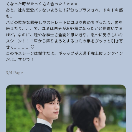
くなった時がたっくさん合った！ㅎㅎㅎ
あと、社内恋愛バレないように！部分もプラスされ、ドキドキ感
も。
バビの柔かな眼差しやストレートにユミを褒めちぎったり、愛を
伝えたり、、、で、ユミは自
分がお姫様になったかと勘違いする
ほど。なのに、穏やな紳士さ全開と思いきや、急～に男ら
しいキ
スシーン！！！車から降りようとするユミの手をグッっと引き寄
せて。。。。♡
このキスシーンは傑作だよ、ギャップ萌え選手権上位ランクイン
だよ。マジで！
3/4 Page