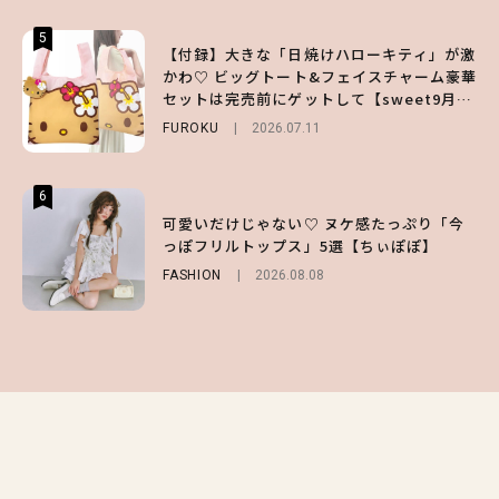
5
5
5
【付録】大きな「日焼けハローキティ」が激
【夏ヘアのくずれ・うねりに】ヘアメイク夢
えみるmeets 1DAY TATTOO ｜ CUTIEに
かわ♡ ビッグトート&フェイスチャーム豪華
月直伝♡ ドライシャンプー「バティスト」
盛れちゃうEyeドルメイク
セットは完売前にゲットして【sweet9月号
を使ったプロ級スタイリング3選
BEAUTY
Sponsored
2026.08.03
増刊】
FUROKU
BEAUTY
Sponsored
2026.07.11
2026.07.03
6
6
6
【ハローキティ】がスシローと初コラボ♡
【GU】夏の“主役級”アイテム決定！ヘルシ
可愛いだけじゃない♡ ヌケ感たっぷり「今
第1弾の気になるメニュー＆限定グッズを総
ー＆可愛すぎる「大人の肌見せ」トップス3
っぽフリルトップス」5選【ちぃぽぽ】
チェック！
選
FASHION
2026.08.08
LIFESTYLE
FASHION
2026.07.19
2026.07.31