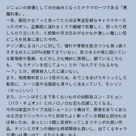
ジニョンの俳優としての分岐点となったドラマの一つである「悪
魔判事」。
一見、脇役かな？っと思ってたらほぼ準主役級なキャラクターだ
ったガオン。
正義感に溢れまくりで繊細で気難しく、怒ったり悲
しんだり泣いたり、と感情の浮き沈みがな
かなか激しい難しい役
どころを見事に演じた今作。
チソン演じるヨハンに対して、憧れや尊敬を抱きつつも真っ直ぐ
すぎるゆえに100%信頼できて
いない、若さゆえの常に抱いてい
る緊張感や葛藤、もどかしさも絶妙に表現し、観ているこち
ら
も、「もうチソンを信じてよ～」とか「なんでそうなるかな
～？」とか、感情移入したに違
いない。
また、陪席裁判官という役のため、おでこをあげたキリッとした
髪型に、スーツ姿や法服姿も
凛々しく決まっていて、モシッソ
（かっこいい）！
また、シーンはそこまで多くないものの幼馴染ユン・スヒョン
（パク・ギュオン）とのノロノ
ロな恋も応援したくなる。
今作は架空のライブ法廷ショーという舞台で、悪者をありとあら
ゆる方法でバッサバッサと気
持ちよく斬っていき無駄な部分もほ
ぼ無いため、あっという間に見終わってしまうテンポの良
い作
品。チソンとガオンの絶妙な師弟関係も良いし、出てくるキャラ
が濃いは濃いはで、そち
らも楽しめる。