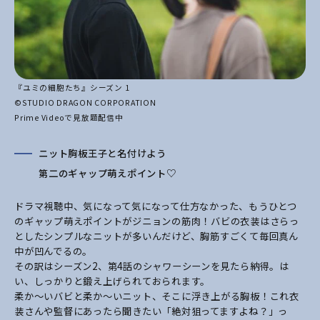
『ユミの細胞たち』シーズン 1
©STUDIO DRAGON CORPORATION
Prime Videoで見放題配信中
ニット胸板王子と名付けよう
第二のギャップ萌えポイント♡
ドラマ視聴中、気になって気になって仕方なかった、もうひとつ
のギャップ萌えポイントがジ
ニョンの筋肉！バビの衣装はさらっ
としたシンプルなニットが多いんだけど、胸筋すごくて毎
回真ん
中が凹んでるの。
その訳はシーズン2、第4話のシャワーシーンを見たら納得。は
い、しっかりと鍛え上げられて
おられます。
柔か～いバビと柔か～いニット、そこに浮き上がる胸板！これ衣
装さんや監督にあったら聞き
たい「絶対狙ってますよね？」っ