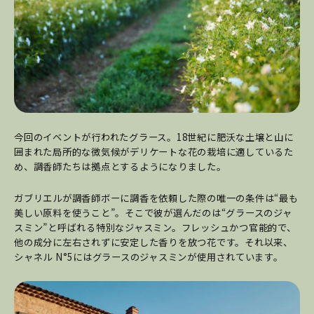
今回のイベントが行われたグラース。18世紀に肥沃な土壌と山に
囲まれた局所的な微気候がデリケートな花の栽培に適しているた
め、調香師たちは拠点とするようになりました。
ガブリエルが調香師ボーに調香を依頼した際の唯一の条件は“最も
美しい原料を使うこと”。そこで彼が選んだのは“グラースのジャ
スミン”と呼ばれる特別なジャスミン。フレッシュかつ官能的で、
他の成分に左右されずに安定した香りを放つ花です。それ以来、
シャネル N°5にはグラースのジャスミンが使用されています。