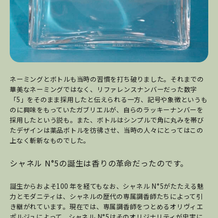
ネーミングとボトルも当時の習慣を打ち破りました。それまでの
華美なネーミングではなく、リファレンスナンバーだった数字
「5」をそのまま採用したと伝えられる一方、記号や象徴というも
のに興味をもっていたガブリエルが、自らのラッキーナンバーを
採用したという説も。また、ボトルはシンプルで角に丸みを帯び
たデザインは薬品ボトルを彷彿させ、当時の人々にとってはこの
上なく斬新なものでした。
シャネル N°5の誕生は香りの革命だったのです。
誕生からおよそ100 年を経てもなお、シャネル N°5がたたえる魅
力とモダニティは、シャネルの歴代の専属調香師たちによって引
き継がれています。現在では、専属調香師をつとめるオリヴィエ
ポルジュによって、シャネル N°5はそのオリジナリティが忠実に