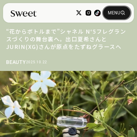
“花からボトルまで”シャネル N°5フレグラン
スづくりの舞台裏へ。出口夏希さんと
JURIN(XG)さんが原点をたずねグラースへ
BEAUTY
2025.10.22