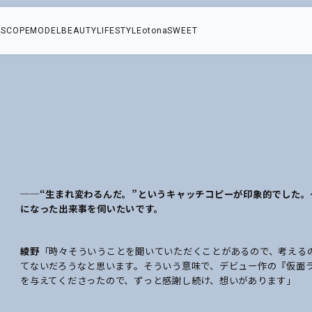
SCOPE
MODEL
BEAUTY
LIFESTYLE
otonaSWEET
】
思
──“生まれ変わるんだ。”というキャッチコピーが印象的でした
になった出来事を伺いたいです。
て
綾野
「時々そういうことを聞いていただくことがあるので、考える
てないだろうなと思います。そういう意味で、デビュー作の『仮面ラ
を与えてくださったので、ずっと感謝し続け、想いがあります」