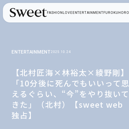
FASHION
LOVE
ENTERTAINMENT
FUROKU
HORO
ENTERTAINMENT
2025.10.24
【北村匠海×林裕太×綾野剛
「10分後に死んでもいいって
えるぐらい、“今”をやり抜い
きた」（北村）【sweet web
独占】