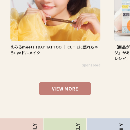
えみるmeets 1DAY TATTOO ｜ CUTIEに盛れちゃ
【商品が
うEyeドルメイク
ジ』があ
レシピ」
Sponsored
VIEW MORE