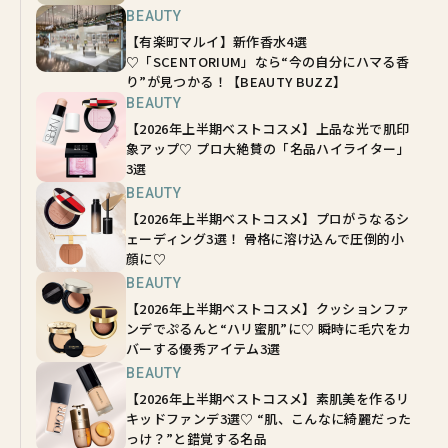
BEAUTY
【有楽町マルイ】新作香水4選
♡「SCENTORIUM」なら“今の自分にハマる香
り”が見つかる！【BEAUTY BUZZ】
BEAUTY
【2026年上半期ベストコスメ】上品な光で肌印
象アップ♡ プロ大絶賛の「名品ハイライター」
3選
BEAUTY
【2026年上半期ベストコスメ】プロがうなるシ
ェーディング3選！ 骨格に溶け込んで圧倒的小
顔に♡
BEAUTY
【2026年上半期ベストコスメ】クッションファ
ンデでぷるんと“ハリ蜜肌”に♡ 瞬時に毛穴をカ
バーする優秀アイテム3選
BEAUTY
【2026年上半期ベストコスメ】素肌美を作るリ
キッドファンデ3選♡ “肌、こんなに綺麗だった
っけ？”と錯覚する名品