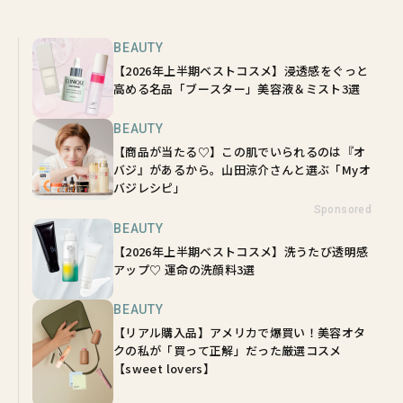
BEAUTY
【2026年上半期ベストコスメ】浸透感をぐっと
高める名品「ブースター」美容液＆ミスト3選
BEAUTY
【商品が当たる♡】この肌でいられるのは『オ
バジ』があるから。山田涼介さんと選ぶ「Myオ
バジレシピ」
Sponsored
BEAUTY
【2026年上半期ベストコスメ】洗うたび透明感
アップ♡ 運命の洗顔料3選
BEAUTY
【リアル購入品】アメリカで爆買い！美容オタ
クの私が「買って正解」だった厳選コスメ
【sweet lovers】