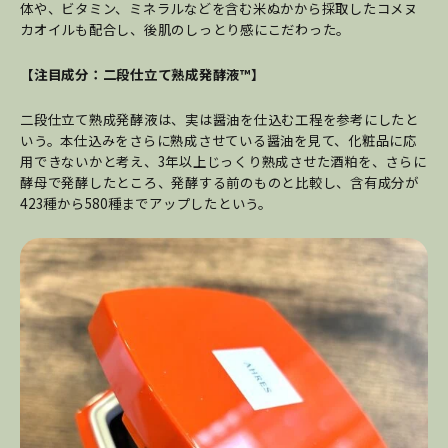
体や、ビタミン、ミネラルなどを含む米ぬかから採取したコメヌ
カオイルも配合し、後肌のしっとり感にこだわった。
【注目成分：二段仕立て熟成発酵液™】
二段仕立て熟成発酵液は、実は醤油を仕込む工程を参考にしたと
いう。本仕込みをさらに熟成させている醤油を見て、化粧品に応
用できないかと考え、3年以上じっくり熟成させた酒粕を、さらに
酵母で発酵したところ、発酵する前のものと比較し、含有成分が
423種から580種までアップしたという。