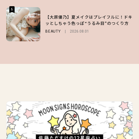
6
6
6
【スタバ】約160通りのカスタマイズができ
【GU】夏の“主役級”アイテム決定！ヘルシ
【大原優乃】夏メイクはプレイフルに！ドキ
る⁉ 39店舗限定『My フルーツ³ フラペチー
ー＆可愛すぎる「大人の肌見せ」トップス3
ッとしちゃう色っぽ“うるみ目”のつくり方
ノ®』を徹底レポ♡
選
BEAUTY
2026.08.01
LIFESTYLE
FASHION
2026.07.19
2026.07.30