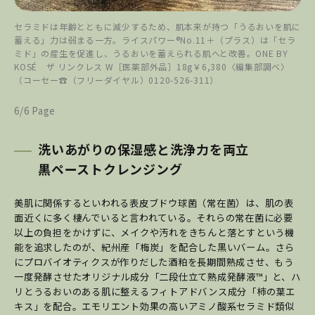
セラミドは年齢とともに減少するため、肌本来が持つ「うるおいを肌に
蓄える」力は弱まる一方。ライスパワー®No.11＋（プラス）は「セラ
ミド」の産生を促進し、うるおいを蓄えられる肌へと改善。ONE BY
KOSÉ ザ リンクレス W［医薬部外品］18g￥6,380〈編集部調べ〉
（コーセー☎（フリーダイヤル）0120-526-311）
6/6 Page
洗いあがりの保湿感と洗浄力を両立
黒ペーストクレンジング
美肌に関係するといわれる表皮ブドウ球菌（常在菌）は、肌の表
面近くに多く棲んでいると言われている。それらの常在菌に必要
以上の負担をかけずに、メイクや汚れをきちんと落とすという機
能を追求したのが、紀州産「梅炭」を配合した黒いバーム。さら
にプロバイオティクスが作りだした酒粕を長期間熟成させ、もう
一度発酵させたオリジナル成分「二段仕立て熟成発酵液™」と、ハ
リとうるおいのある肌に整えるフィトアドバンス成分「柿の葉エ
キス」を配合。エモリエント効果の高いアミノ酸系セラミド類似