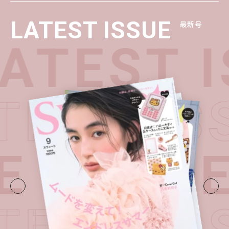
LATEST ISSUE
最新号
TEST I
ATEST 
E・
LATE