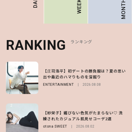
MONTHLY
DAILY
WEEKLY
RANKING
RANKING
RANKING
ランキング
ランキング
ランキング
1
1
1
【庄司浩平】初デートの勝負服は？夏の思い
【大原優乃】夏メイクはプレイフルに！ドキ
【SNIDEL】長濱ねるとロマンティックトラ
出や最近のハマりものを深掘り
ッとしちゃう色っぽ“うるみ目”のつくり方
ッドな秋はじめ｜2026秋の新作コーデ4選
ENTERTAINMENT
BEAUTY
FASHION
Sponsored
2026.08.01
2026.08.08
2026.07.10
2
2
2
【森香澄】理想のスタイルはどう作る？体型
【付録】総柄ハローキティが可愛すぎ♡ 紀
【紗栄子】媚びない色気がたまらない♡ 洗
キープの秘訣や夏の過ごし方など独占インタ
ノ国屋コラボの“優秀保冷バッグ”は夏の強
練されたカジュアル肌見せコーデ2選
ビュー！
い味方！【オトナミューズ9月号増刊】
otona SWEET
2026.08.02
ENTERTAINMENT
FUROKU
2026.07.12
2026.07.31