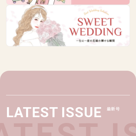
LATEST ISSUE
最新号
TEST IS