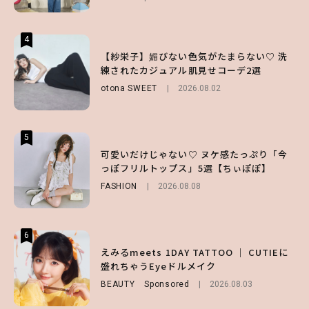
4
4
4
【ハローキティ】がスシローと初コラボ♡
【紗栄子】媚びない色気がたまらない♡ 洗
【SNIDEL】長濱ねるとロマンティックトラ
第1弾の気になるメニュー＆限定グッズを総
練されたカジュアル肌見せコーデ2選
ッドな秋はじめ｜2026秋の新作コーデ4選
チェック！
otona SWEET
FASHION
Sponsored
2026.08.02
2026.07.10
LIFESTYLE
2026.07.31
5
5
5
【夏ヘアのくずれ・うねりに】ヘアメイク夢
可愛いだけじゃない♡ ヌケ感たっぷり「今
【ALD1】グループの魅力＆素顔に迫る♡ 一
月直伝♡ ドライシャンプー「バティスト」
っぽフリルトップス」5選【ちぃぽぽ】
問一答をお届け！【sweet web独占】
を使ったプロ級スタイリング3選
FASHION
ENTERTAINMENT
2026.08.08
2026.08.03
BEAUTY
Sponsored
2026.07.03
6
6
6
【GU】夏の“主役級”アイテム決定！ヘルシ
えみるmeets 1DAY TATTOO ｜ CUTIEに
【庄司浩平】初デートの勝負服は？夏の思い
ー＆可愛すぎる「大人の肌見せ」トップス3
盛れちゃうEyeドルメイク
出や最近のハマりものを深掘り
選
BEAUTY
ENTERTAINMENT
Sponsored
2026.08.08
2026.08.03
FASHION
2026.07.19