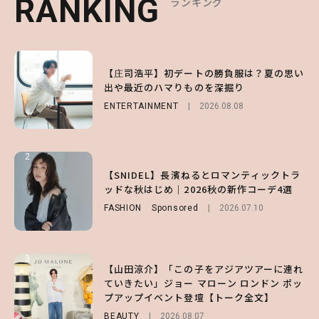
RANKING
RANKING
RANKING
ランキング
ランキング
ランキング
1
1
1
【庄司浩平】初デートの勝負服は？夏の思い
【大原優乃】夏メイクはプレイフルに！ドキ
【SNIDEL】長濱ねるとロマンティックトラ
出や最近のハマりものを深掘り
ッとしちゃう色っぽ“うるみ目”のつくり方
ッドな秋はじめ｜2026秋の新作コーデ4選
ENTERTAINMENT
BEAUTY
FASHION
Sponsored
2026.08.01
2026.08.08
2026.07.10
2
2
2
【森香澄】理想のスタイルはどう作る？体型
【付録】総柄ハローキティが可愛すぎ♡ 紀
【SNIDEL】長濱ねるとロマンティックトラ
キープの秘訣や夏の過ごし方など独占インタ
ノ国屋コラボの“優秀保冷バッグ”は夏の強
ッドな秋はじめ｜2026秋の新作コーデ4選
ビュー！
い味方！【オトナミューズ9月号増刊】
FASHION
Sponsored
2026.07.10
ENTERTAINMENT
FUROKU
2026.07.12
2026.07.31
3
3
3
【山田涼介】「この子をアジアツアーに連れ
【ハローキティ】がスシローと初コラボ♡
【谷まりあ】夏は“シアースカート”でさり
ていきたい」ジョー マローン ロンドン ポッ
第1弾の気になるメニュー＆限定グッズを総
げなく肌見せ！透け感のニュアンスを楽しめ
プアップイベント登壇【トーク全文】
チェック！
るマストハブアイテム4選
BEAUTY
LIFESTYLE
FASHION
2026.08.07
2026.07.19
2026.07.31