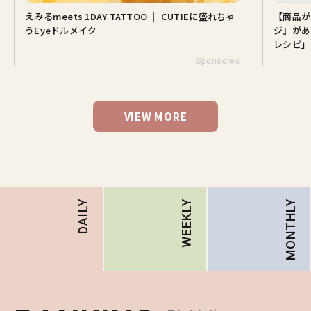
【商品が当たる♡】この肌でいられるのは『オバ
【夏ヘア
ジ』があるから。山田涼介さんと選ぶ「Myオバジ
♡ ドラ
レシピ」
スタイリ
Sponsored
VIEW MORE
MONTHLY
DAILY
WEEKLY