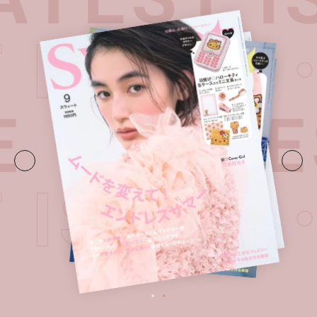
ST ISSU
E・
LATES
ST ISSU