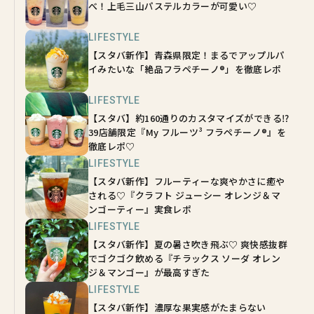
べ！上毛三山パステルカラーが可愛い♡
LIFESTYLE
【スタバ新作】青森県限定！まるでアップルパ
イみたいな「絶品フラペチーノ®」を徹底レポ
LIFESTYLE
【スタバ】約160通りのカスタマイズができる⁉
39店舗限定『My フルーツ³ フラペチーノ®』を
徹底レポ♡
LIFESTYLE
【スタバ新作】フルーティーな爽やかさに癒や
される♡『クラフト ジューシー オレンジ＆マ
ンゴーティー』実食レポ
LIFESTYLE
【スタバ新作】夏の暑さ吹き飛ぶ♡ 爽快感抜群
でゴクゴク飲める『チラックス ソーダ オレン
ジ＆マンゴー』が最高すぎた
LIFESTYLE
【スタバ新作】濃厚な果実感がたまらない