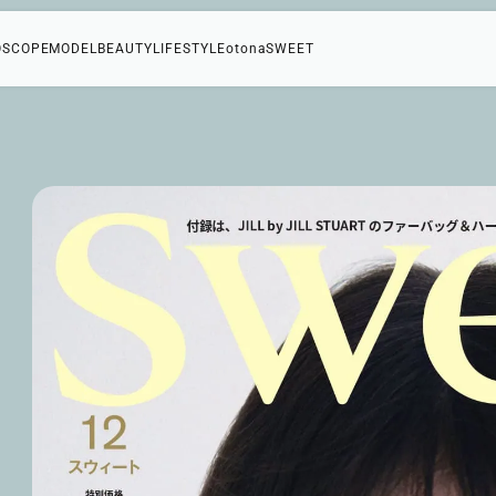
OSCOPE
MODEL
BEAUTY
LIFESTYLE
otonaSWEET
ー