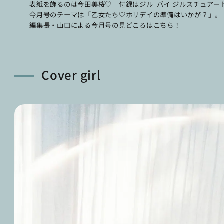
表紙を飾るのは今田美桜♡ 付録はジル バイ ジルスチュアー
今月号のテーマは「乙女たち♡ホリデイの準備はいかが？」。
編集長・山口による今月号の見どころはこちら！
Cover girl