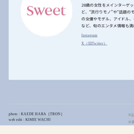
28歳の女性をメインターゲ
ど、“流行りモノ”や“話題
の女優やモデル、アイドル、
など、旬のエンタメ情報も満
Instagram
X（旧Twitter）
photo : KAEDE HARA［TRON］
※記
web edit : KIMIE WACHI
※