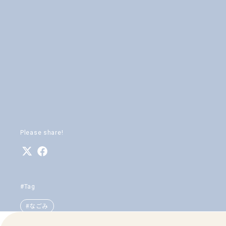
Please share!
#Tag
#なごみ