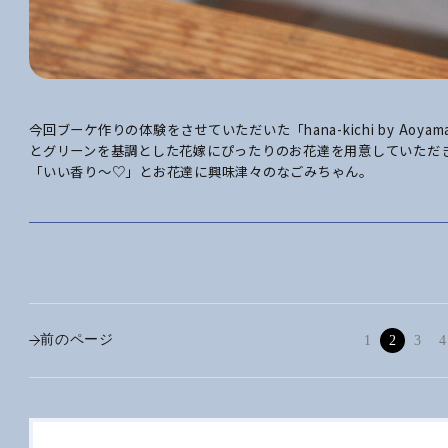
今回ブーケ作りの体験をさせていただいた「hana-kichi by Aoya
とグリーンを基調とした花嫁にぴったりのお花達を用意していただ
「いい香り～♡」とお花達に興味津々のなごみちゃん。
前のページ
1
2
3
4