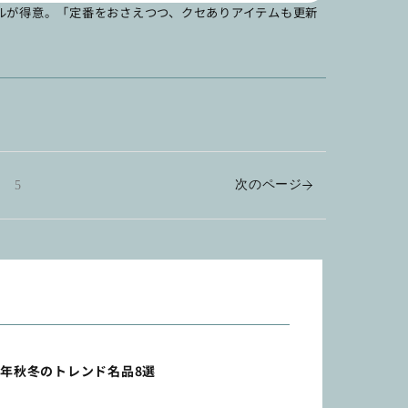
ルが得意。「定番をおさえつつ、クセありアイテムも更新
次のページ
5
5年秋冬のトレンド名品8選