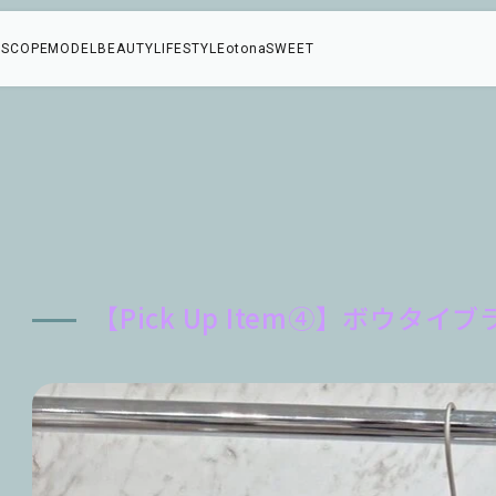
SCOPE
MODEL
BEAUTY
LIFESTYLE
otonaSWEET
」
【Pick Up Item④】ボウタイ