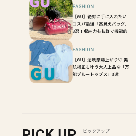
FASHION
【GU】絶対に手に入れたい
コスパ最強「高見えバッグ」
3選！収納力も抜群で機能的
FASHION
【GU】透明感爆上がり♡ 美
肌補正も叶う大人上品な「万
能ブルートップス」3選
PICK UP
ピックアップ