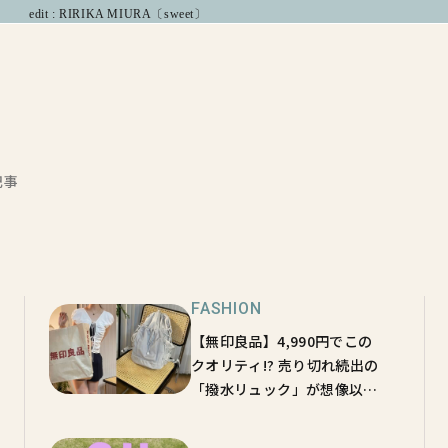
edit : RIRIKA MIURA〔sweet〕
記事
FASHION
【無印良品】4,990円でこの
クオリティ!? 売り切れ続出の
「撥水リュック」が想像以上
に万能だった