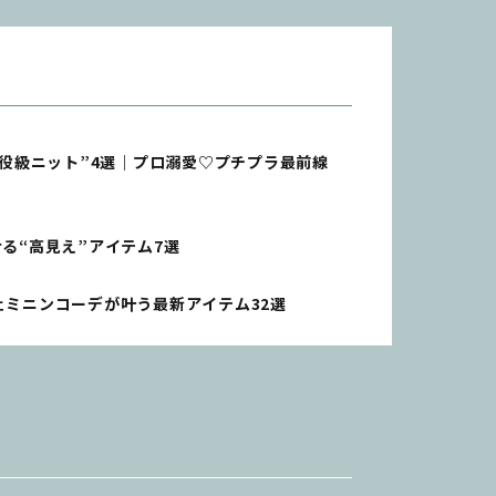
主役級ニット”4選｜プロ溺愛♡プチプラ最前線
る“高見え”アイテム7選
ェミニンコーデが叶う最新アイテム32選