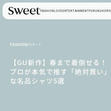
FASHION
LOVE
ENTERTAINMENT
FUROKU
HORO
FASHION
2026.1.6
【GU新作】春まで着倒せる！
プロが本気で推す「絶対買い
な名品シャツ5選