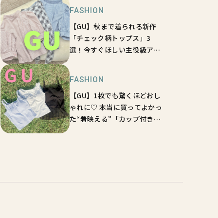
FASHION
【GU】秋まで着られる新作
「チェック柄トップス」3
選！今すぐほしい主役級アイ
テム
FASHION
【GU】1枚でも驚くほどおし
ゃれに♡ 本当に買ってよかっ
た“着映える”「カップ付きブ
ラ」3選