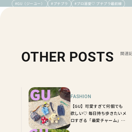
#GU（ジーユー）
#プチプラ
#プロ溺愛♡ プチプラ最前線
OTHER POSTS
関連
FASHION
【GU】可愛すぎて何個でも
欲しい♡ 毎日持ち歩きたいメ
ロすぎる「最愛チャーム」5
選