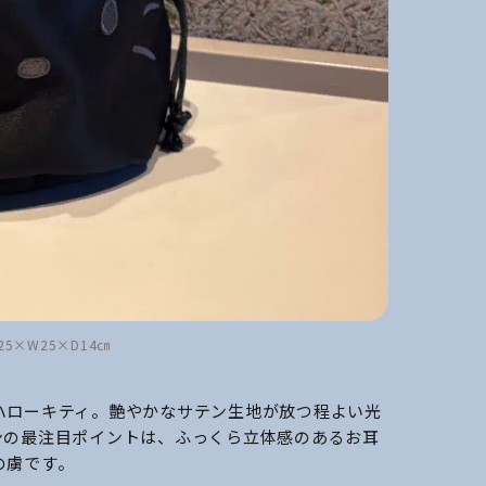
×W25×D14㎝
ハローキティ。艶やかなサテン生地が放つ程よい光
ンの最注目ポイントは、ふっくら立体感のあるお耳
の虜です。