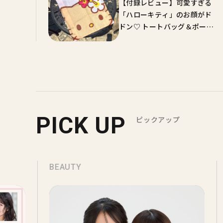
【付録レビュー】可愛すぎる
「ハローキティ」のお顔がド
ドン♡ トートバッグ＆ポーチ
チャームは夏のおでかけに大
活躍！【sweet9月号増刊】
PICK UP
ピックアップ
BEAUTY