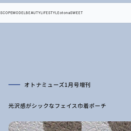
SCOPE
MODEL
BEAUTY
LIFESTYLE
otonaSWEET
ー
オトナミューズ1月号増刊
光沢感がシックなフェイス巾着ポーチ