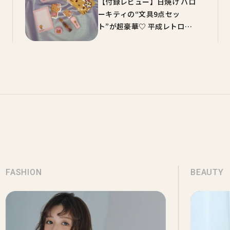
【付録レビュー】日焼け ハロ
ーキティの“文具9点セッ
ト”が超豪華♡ 平成レトロな
可愛さがエモすぎる
【sweet9月号】
FASHION
BEAUTY