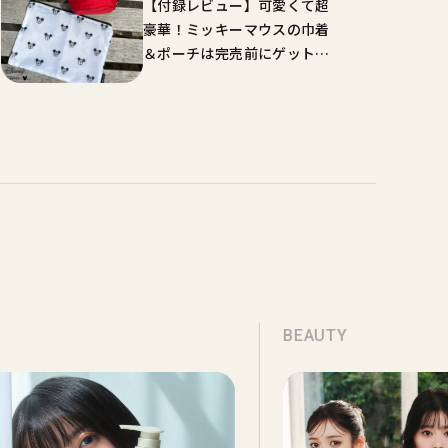
【付録レビュー】可愛くて超
豪華！ミッキーマウスの巾着
＆ポーチは完売前にゲットし
て♡【オトナミューズ8月号
増刊】
BEAUTY