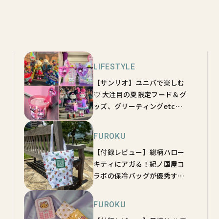
LIFESTYLE
【サンリオ】ユニバで楽しむ
♡ 大注目の夏限定フード＆グ
ッズ、グリーティングetc…
が可愛すぎた！
FUROKU
【付録レビュー】総柄ハロー
キティにアガる！紀ノ国屋コ
ラボの保冷バッグが優秀すぎ
た…♡【オトナミューズ9月
号増刊】
FUROKU