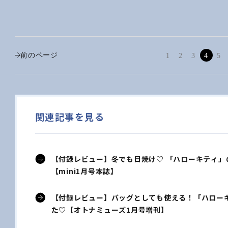
前のページ
1
2
3
4
5
関連記事を見る
【付録レビュー】冬でも日焼け♡ 「ハローキティ
【mini1月号本誌】
【付録レビュー】バッグとしても使える！「ハロー
た♡【オトナミューズ1月号増刊】