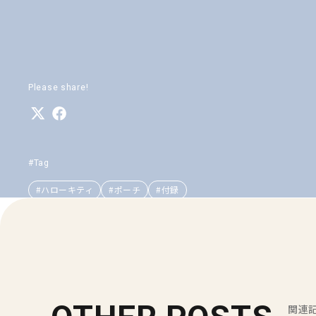
Please share!
#Tag
#ハローキティ
#ポーチ
#付録
関連