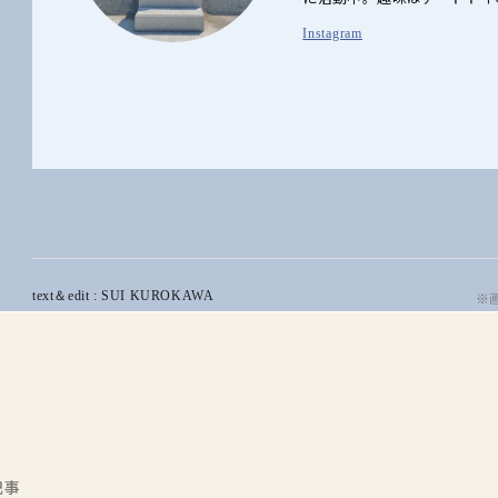
Instagram
text＆edit : SUI KUROKAWA
※
記事