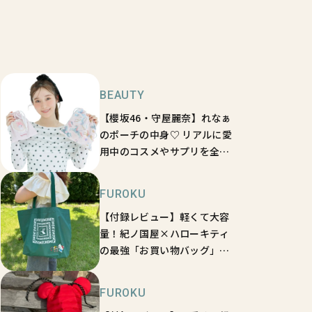
BEAUTY
【櫻坂46・守屋麗奈】れなぁ
のポーチの中身♡ リアルに愛
用中のコスメやサプリを全部
見せ！
FUROKU
【付録レビュー】軽くて大容
量！紀ノ国屋×ハローキティ
の最強「お買い物バッグ」は
絶対買い♡【オトナミューズ
9月号】
FUROKU