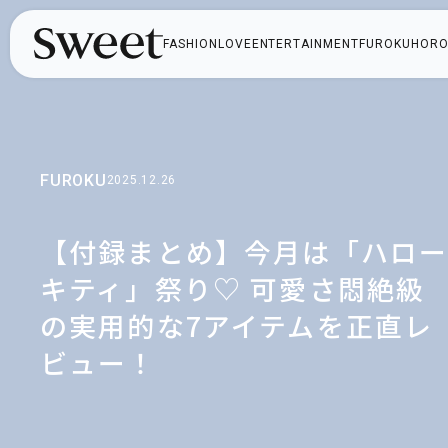
FASHION
LOVE
ENTERTAINMENT
FUROKU
HORO
FUROKU
2025.12.26
【付録まとめ】今月は「ハロ
キティ」祭り♡ 可愛さ悶絶級
の実用的な7アイテムを正直レ
ビュー！