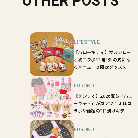
OTHER POSTS
LIFESTYLE
【ハローキティ】がスシロー
と初コラボ♡ 第1弾の気にな
るメニュー＆限定グッズを総
チェック！
FUROKU
【サンリオ】2026夏も「ハロ
ーキティ」が激アツ♡ JILLコ
ラボや話題の“日焼けキテ
ィ”など最新グッズ大特集
FUROKU