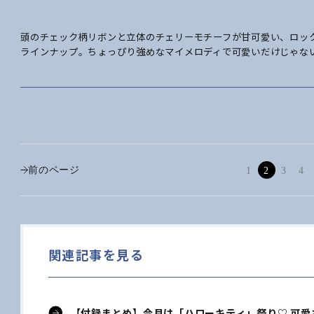
頭のチェック柄リボンと立体のチェリーモチーフが甘可愛い、ロックテイスト
ラインナップ。ちょっぴり強めなマイメロディで可愛いだけじゃな
前のページ
1
2
3
4
関連記事を見る
【付録まとめ】今月は「ハローキティ」祭り♡ 可愛