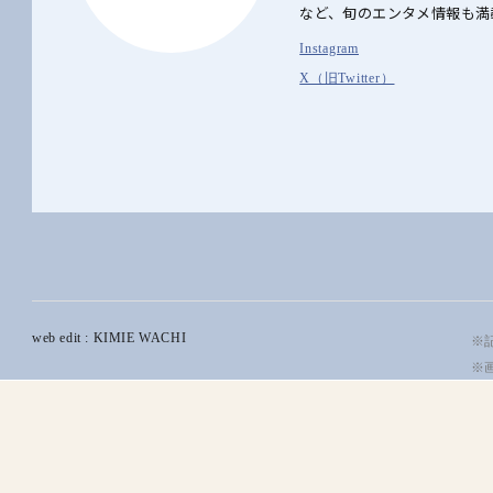
など、旬のエンタメ情報も満
Instagram
X（旧Twitter）
web edit : KIMIE WACHI
※記
※