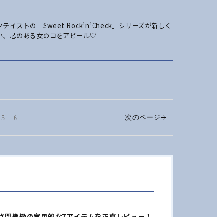
の「Sweet Rock’n’Check」シリ
ーズが新しく
い、芯のある女のコをアピール♡
次のページ
5
6
さ悶絶級の実用的な7アイテムを正直レビュー！