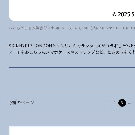
おともだちも大集合♡ iPhoneケース ￥3,960（共にSKINNYDIP LOND
SKINNYDIP LONDONとサンリオキャラクターズがコラボした
アートをあしらったスマホケースやストラップなど、ときめきをく
前のページ
1
2
3
4