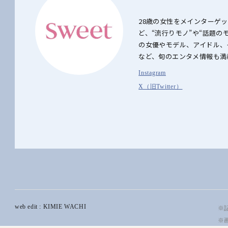
28歳の女性をメインターゲ
ど、“流行りモノ”や“話題
の女優やモデル、アイドル、
など、旬のエンタメ情報も満
Instagram
X（旧Twitter）
web edit : KIMIE WACHI
※記
※