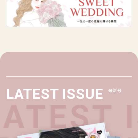
LATEST ISSUE
最新号
ATEST I