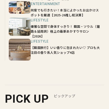
ENTERTAINMENT
何度でも行きたい！本当によかったお出かけス
ポットを厳選【2025-26推し総決算】
LIFESTYLE
優雅な空間で身体すっきり！ 韓国・ソウル（鐘
路＆延南洞）極上の最新あかすりサロン
【2026】
LIFESTYLE
【韓国旅行】いい香りに包まれたい♡ プロも大
注目の香り系人気ショップ4店
PICK UP
ピックアップ