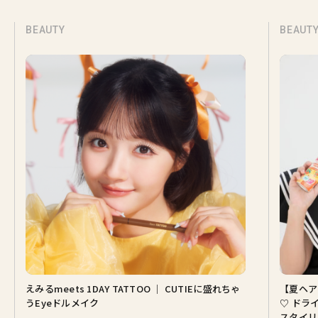
BEAUTY
BEAUT
えみるmeets 1DAY TATTOO ｜ CUTIEに盛れちゃ
【夏ヘア
うEyeドルメイク
♡ ドラ
スタイリ