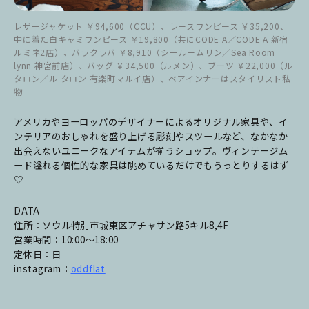
レザージャケット ￥94,600（CCU）、レースワンピース ￥35,200、
中に着た白キャミワンピース ￥19,800（共にCODE A／CODE A 新宿
ルミネ2店）、バラクラバ ￥8,910（シールームリン／Sea Room
lynn 神宮前店）、バッグ ￥34,500（ルメン）、ブーツ ￥22,000（ル
タロン／ル タロン 有楽町マルイ店）、ベアインナーはスタイリスト私
物
アメリカやヨーロッパのデザイナーによるオリジナル家具や、イ
ンテリアのおしゃれを盛り上げる彫刻やスツールなど、なかなか
出会えないユニークなアイテムが揃うショップ。ヴィンテージム
ード溢れる個性的な家具は眺めているだけでもうっとりするはず
♡
DATA
住所：ソウル特別市城東区アチャサン路5キル8,4F
営業時間：10:00〜18:00
定休日：日
instagram：
oddflat