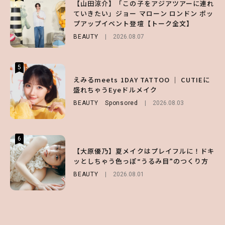
【山田涼介】「この子をアジアツアーに連れ
【スタバ】約160通りのカスタマイズができ
【ハローキティ】がスシローと初コラボ♡
ていきたい」ジョー マローン ロンドン ポッ
る⁉ 39店舗限定『My フルーツ³ フラペチー
第1弾の気になるメニュー＆限定グッズを総
プアップイベント登壇【トーク全文】
ノ®』を徹底レポ♡
チェック！
BEAUTY
LIFESTYLE
LIFESTYLE
2026.08.07
2026.07.30
2026.07.31
5
5
5
【夏ヘアのくずれ・うねりに】ヘアメイク夢
えみるmeets 1DAY TATTOO ｜ CUTIEに
【SNIDEL】長濱ねるとロマンティックトラ
月直伝♡ ドライシャンプー「バティスト」
盛れちゃうEyeドルメイク
ッドな秋はじめ｜2026秋の新作コーデ4選
を使ったプロ級スタイリング3選
BEAUTY
FASHION
Sponsored
Sponsored
2026.08.03
2026.07.10
BEAUTY
Sponsored
2026.07.03
6
6
6
【GU】夏の“主役級”アイテム決定！ヘルシ
【大原優乃】夏メイクはプレイフルに！ドキ
【ALD1】グループの魅力＆素顔に迫る♡ 一
ー＆可愛すぎる「大人の肌見せ」トップス3
ッとしちゃう色っぽ“うるみ目”のつくり方
問一答をお届け！【sweet web独占】
選
BEAUTY
ENTERTAINMENT
2026.08.01
2026.08.03
FASHION
2026.07.19