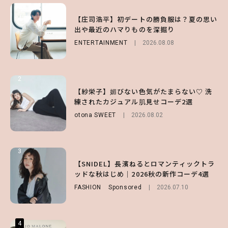
1
1
1
【ハローキティ】がスシローと初コラボ♡
【庄司浩平】初デートの勝負服は？夏の思い
【SNIDEL】長濱ねるとロマンティックトラ
第1弾の気になるメニュー＆限定グッズを総
出や最近のハマりものを深掘り
ッドな秋はじめ｜2026秋の新作コーデ4選
チェック！
ENTERTAINMENT
FASHION
Sponsored
2026.08.08
2026.07.10
LIFESTYLE
2026.07.31
2
2
2
【付録】総柄ハローキティが可愛すぎ♡ 紀
【紗栄子】媚びない色気がたまらない♡ 洗
【大原優乃】夏メイクはプレイフルに！ドキ
ノ国屋コラボの“優秀保冷バッグ”は夏の強
練されたカジュアル肌見せコーデ2選
ッとしちゃう色っぽ“うるみ目”のつくり方
い味方！【オトナミューズ9月号増刊】
otona SWEET
BEAUTY
2026.08.01
2026.08.02
FUROKU
2026.07.12
3
3
3
【森香澄】理想のスタイルはどう作る？体型
【谷まりあ】夏は“シアースカート”でさり
【SNIDEL】長濱ねるとロマンティックトラ
キープの秘訣や夏の過ごし方など独占インタ
げなく肌見せ！透け感のニュアンスを楽しめ
ッドな秋はじめ｜2026秋の新作コーデ4選
ビュー！
るマストハブアイテム4選
FASHION
Sponsored
2026.07.10
ENTERTAINMENT
FASHION
2026.07.19
2026.07.31
4
4
4