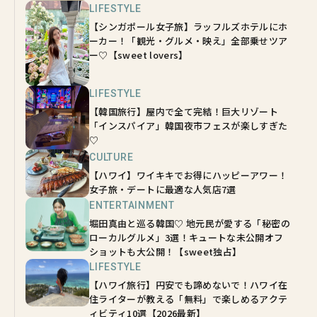
LIFESTYLE
【シンガポール女子旅】ラッフルズホテルにホ
ーカー！「観光・グルメ・映え」全部乗せツア
ー♡【sweet lovers】
LIFESTYLE
【韓国旅行】屋内で全て完結！巨大リゾート
「インスパイア」韓国夜市フェスが楽しすぎた
♡
CULTURE
【ハワイ】ワイキキでお得にハッピーアワー！
女子旅・デートに最適な人気店7選
ENTERTAINMENT
堀田真由と巡る韓国♡ 地元民が愛する「秘密の
ローカルグルメ」3選！キュートな未公開オフ
ショットも大公開！【sweet独占】
LIFESTYLE
【ハワイ旅行】円安でも諦めないで！ハワイ在
住ライターが教える「無料」で楽しめるアクテ
ィビティ10選【2026最新】