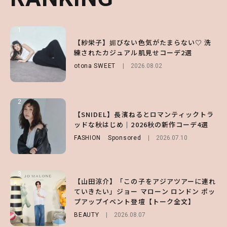
1
1
1
【ハローキティ】がスシローと初コラボ♡
【紗栄子】媚びない色気がたまらない♡ 洗
【SNIDEL】長濱ねるとロマンティックトラ
第1弾の気になるメニュー＆限定グッズを総
練されたカジュアル肌見せコーデ2選
ッドな秋はじめ｜2026秋の新作コーデ4選
チェック！
otona SWEET
FASHION
Sponsored
2026.08.02
2026.07.10
LIFESTYLE
2026.07.31
2
2
2
【付録】総柄ハローキティが可愛すぎ♡ 紀
【SNIDEL】長濱ねるとロマンティックトラ
【大原優乃】夏メイクはプレイフルに！ドキ
ノ国屋コラボの“優秀保冷バッグ”は夏の強
ッドな秋はじめ｜2026秋の新作コーデ4選
ッとしちゃう色っぽ“うるみ目”のつくり方
い味方！【オトナミューズ9月号増刊】
FASHION
BEAUTY
Sponsored
2026.08.01
2026.07.10
FUROKU
2026.07.12
3
3
3
【山田涼介】「この子をアジアツアーに連れ
【森香澄】理想のスタイルはどう作る？体型
【谷まりあ】夏は“シアースカート”でさり
ていきたい」ジョー マローン ロンドン ポッ
キープの秘訣や夏の過ごし方など独占インタ
げなく肌見せ！透け感のニュアンスを楽しめ
プアップイベント登壇【トーク全文】
ビュー！
るマストハブアイテム4選
BEAUTY
ENTERTAINMENT
FASHION
2026.08.07
2026.07.19
2026.07.31