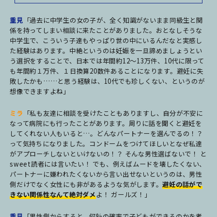
重見
「過去に中学生の女の子が、全く知識がないまま同級生と関
係を持ってしまい相談に来たことがありました。おとなしそうな
中学生で、こういう子達もやっぱり世の中にいるんだなと実感し
た経験はあります。中絶というのは妊娠を一旦諦めましょうとい
う選択をすることで、日本では年間約12～13万件、10代に限って
も年間約１万件、１日換算20数件あることになります。避妊に失
敗したかも……と思う経験は、10代でも珍しくない、というのが
想像できますよね」
ミラ
「私も友達に相談を受けたこともありますし、自分が不安に
なって病院にも行ったことがあります。周りに話を聞くと避妊を
してくれない人もいると…。どんなパートナーを選んでるの！？
って気持ちになりました。コンドームをつけてほしいとなぜ私達
がアプローチしないといけないの！？ そんな男性選ばないで！ と
sweet読者には言いたい！ でも、例えばムードを壊したくない、
パートナーに嫌われたくないから言い出せないというのは、男性
側だけでなく女性にも非があるような気がします。
避妊の話がで
きない関係性なんて絶対ダメ
よ！ ガールズ！」
重見
「男性側からすると、何%の確率で子どもができるのかを考