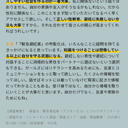
スしやすい社会を作るのが一番大事
。私に関係ないという話では
ありません。自分の家族や友人がそうなるかもしれない。だから
性別に関係なく、このことをまず知っていただいてなるべく早く
アクセスして欲しい。そして
正しい性教育、避妊に失敗しない方
法も大事
ですから、それも合わせて皆さんの関心が高まってくれ
ればうれしいです」
ミラ
「『緊急避妊薬』の市販化は、いろんなことに疑問を持てる
きっかけになると思っています。
知識をつけることは想像してい
る以上に自分を守る武器になる
。避妊しない男性や避妊について
対話することに消極的な男性をパートナーに選ばないという選択
もできる。ガールズにはリテラシーを高めるためにも、友達とコ
ミュニケーションをもっと取って欲しいし、たくさんの情報を知
ってほしい。話せばネットには載っていなけど現実に起きた情報
だってわかることもある。受け身ではなく、自分から情報を取り
にいくことが大事だと思います。自分だけでなく、友達や家族の
ためにもね」
【調査概要】 調査名：緊急避妊薬（アフターピル）についてのアンケート
／調査手法：インターネット調査／調査エリア：全国／調査期間： 2026年1
月14日～20日／回答者数： 905名