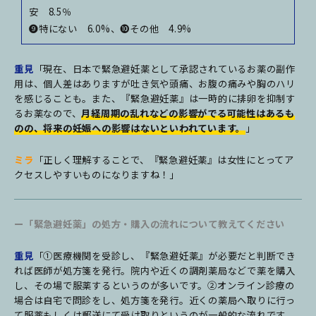
安 8.5％
❾特にない 6.0%、❿その他 4.9%
重見
「現在、日本で緊急避妊薬として承認されているお薬の副作
用は、個人差はありますが吐き気や頭痛、お腹の痛みや胸のハリ
を感じることも。また、『緊急避妊薬』は一時的に排卵を抑制す
るお薬なので、
月経周期の乱れなどの影響がでる可能性はあるも
のの、将来の妊娠への影響はないといわれています。
」
ミラ
「正しく理解することで、『緊急避妊薬』は女性にとってア
クセスしやすいものになりますね！」
ー「緊急避妊薬」の処方・購入の流れについて教えてください
重見
「①医療機関を受診し、『緊急避妊薬』が必要だと判断でき
れば医師が処方箋を発行。院内や近くの調剤薬局などで薬を購入
し、その場で服薬するというのが多いです。②オンライン診療の
場合は自宅で問診をし、処方箋を発行。近くの薬局へ取りに行っ
て服薬もしくは郵送にて受け取りというのが一般的な流れです。