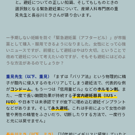
と。避妊についての正しい知識、そしてもしものときの
選択肢となる緊急避妊薬について、産婦人科専門医の重
見先生と長谷川ミラさんが語り合います。
ー予期しない妊娠を防ぐ「緊急避妊薬（アフターピル）」が市販
薬として購入・服用できるようになりました。女性にとって心強
いニュースですが、前提として避妊はやはり大切。ということで
改めて避妊について考えたいのですが、そもそも避妊にはどのよ
うな方法があるのでしょうか？
重見先生（以下、重見）
「まずは『バリア法』という物理的に精
子が腟内に侵入するのをバリアしてしまう避妊法で、代表的な例
が
コンドーム
。もう一つは『低用量ピル』などの
ホルモン剤
。ま
た、一度で長い期間効果が持続する
子宮内避妊器具（IUS・
IUD）
や日本では未承認ですが皮下に埋め込む避妊インプラント
などがあります。そして
永久避妊
。これは手術によって女性の卵
管や男性の精管をふさいだり、切断したりする方法で、一度行う
と元には戻せません」
長谷川ミラ（以下、ミラ）
「10年前にイギリスに留学していたと