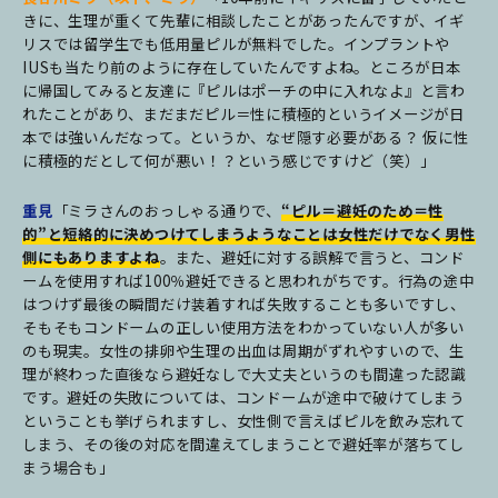
きに、生理が重くて先輩に相談したことがあったんですが、イギ
リスでは留学生でも低用量ピルが無料でした。インプラントや
IUSも当たり前のように存在していたんですよね。ところが日本
に帰国してみると友達に『ピルはポーチの中に入れなよ』と言わ
れたことがあり、まだまだピル＝性に積極的というイメージが日
本では強いんだなって。というか、なぜ隠す必要がある？ 仮に性
に積極的だとして何が悪い！？という感じですけど（笑）」
重見
「ミラさんのおっしゃる通りで、
“ピル＝避妊のため＝性
的”と短絡的に決めつけてしまうようなことは女性だけでなく男性
側にもありますよね
。また、避妊に対する誤解で言うと、コンド
ームを使用すれば100％避妊できると思われがちです。行為の途中
はつけず最後の瞬間だけ装着すれば失敗することも多いですし、
そもそもコンドームの正しい使用方法をわかっていない人が多い
のも現実。女性の排卵や生理の出血は周期がずれやすいので、生
理が終わった直後なら避妊なしで大丈夫というのも間違った認識
です。避妊の失敗については、コンドームが途中で破けてしまう
ということも挙げられますし、女性側で言えばピルを飲み忘れて
しまう、その後の対応を間違えてしまうことで避妊率が落ちてし
まう場合も」