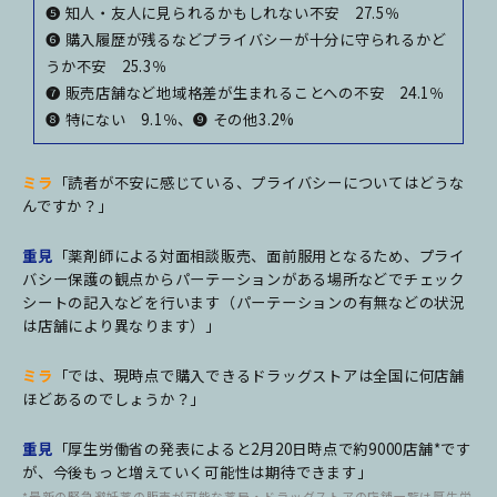
❺ 知人・友人に見られるかもしれない不安 27.5％
❻ 購入履歴が残るなどプライバシーが十分に守られるかど
うか不安 25.3％
❼ 販売店舗など地域格差が生まれることへの不安 24.1％
❽ 特にない 9.1％、❾ その他3.2%
ミラ
「読者が不安に感じている、プライバシーについてはどうな
んですか？」
重見
「薬剤師による対面相談販売、面前服用となるため、プライ
バシー保護の観点からパーテーションがある場所などでチェック
シートの記入などを行います（パーテーションの有無などの状況
は店舗により異なります）」
ミラ
「では、現時点で購入できるドラッグストアは全国に何店舗
ほどあるのでしょうか？」
重見
「厚生労働省の発表によると2月20日時点で約9000店舗*です
が、今後もっと増えていく可能性は期待できます」
*最新の緊急避妊薬の販売が可能な薬局・ドラッグストアの店舗一覧は厚生労