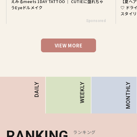
えみるmeets 1DAY TATTOO ｜ CUTIEに盛れちゃ
【夏ヘア
うEyeドルメイク
♡ ドラ
スタイリ
Sponsored
VIEW MORE
MONTHLY
DAILY
WEEKLY
RANKING
RANKING
RANKING
ランキング
ランキング
ランキング