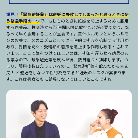
重見
「
『緊急避妊薬』は避妊に失敗してしまったと思うときに使
う緊急手段の一つ
で、もしものときに妊娠を防止するために服用
する医薬品。性交渉から72時間以内に飲むことが必要であり、な
るべく早く服用することが重要です。黄体ホルモンというホルモ
ンのお薬で、メカニズムとしては一時的に排卵を抑制する作用が
あり、受精を防ぐ・受精卵の着床を阻止する作用もあるとされて
います。ここで気をつけてほしいのは、排卵を遅らせる効果のあ
る薬なので、緊急避妊薬を飲んだ後、数日経つと排卵します。つ
まり、服用後数日たっているのに、緊急避妊薬を飲んだから大丈
夫！ と避妊をしないで性行為をすると妊娠のリスクが高まりま
す。これは男女ともに誤解しないでほしいところですね」