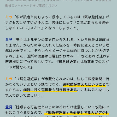
働省のホームページをご確認ください
ミラ
「私が読者と同じように懸念しているのは『緊急避妊薬』が
アクセスしやすいがゆえに、男性にとって『これがあるなら避妊
しなくていいじゃん！』となってしまうこと」
重見
「男性はホルモンの薬を口から入れる、という経験はほぼあ
りません。からだの中に入れて仕組みを一時的に変えるという理
解は必要ですし、そういうイメージを具体的に持つことが大切で
すね。また、近所の薬局は日曜日がお休み……などあれば迷わず
医療機関に行って欲しいです。『緊急避妊薬』は服薬までのスピ
ードが鍵なので」
ミラ
「『緊急避妊薬』が市販化されたのは、決して医療機関に行
かなくていいよという話ではなく、
選択肢が増えたということ
で
すからね。
病院に行く選択肢も引き続きある
、これはみんなにも
覚えておいて欲しい！」
重見
「妊娠する可能性というのはどれだけ注意していても誰にで
も起こりうる話なので、
『緊急避妊薬』を必要とする人がアクセ