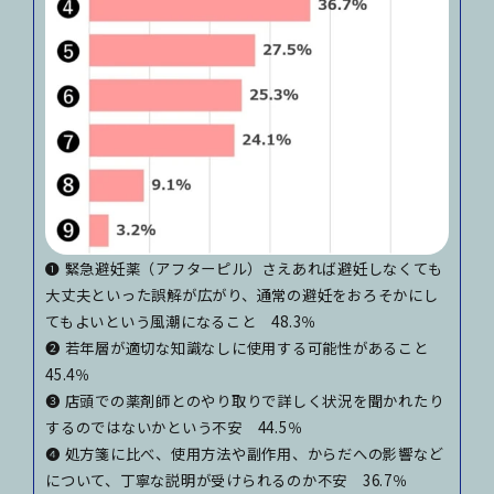
❶ 緊急避妊薬（アフターピル）さえあれば避妊しなくても
大丈夫といった誤解が広がり、通常の避妊をおろそかにし
てもよいという風潮になること 48.3％
❷ 若年層が適切な知識なしに使用する可能性があること
45.4％
❸ 店頭での薬剤師とのやり取りで詳しく状況を聞かれたり
するのではないかという不安 44.5％
❹ 処方箋に比べ、使用方法や副作用、からだへの影響など
について、丁寧な説明が受けられるのか不安 36.7％