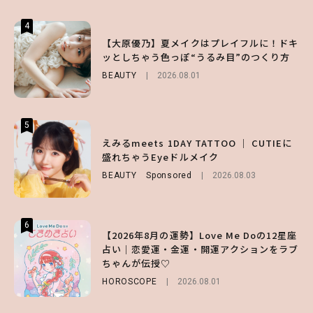
4
4
4
【スタバ】約160通りのカスタマイズができ
【ハローキティ】がスシローと初コラボ♡
【大原優乃】夏メイクはプレイフルに！ドキ
る⁉ 39店舗限定『My フルーツ³ フラペチー
第1弾の気になるメニュー＆限定グッズを総
ッとしちゃう色っぽ“うるみ目”のつくり方
ノ®』を徹底レポ♡
チェック！
BEAUTY
2026.08.01
LIFESTYLE
LIFESTYLE
2026.07.30
2026.07.31
5
5
5
【夏ヘアのくずれ・うねりに】ヘアメイク夢
えみるmeets 1DAY TATTOO ｜ CUTIEに
【SNIDEL】長濱ねるとロマンティックトラ
月直伝♡ ドライシャンプー「バティスト」
盛れちゃうEyeドルメイク
ッドな秋はじめ｜2026秋の新作コーデ4選
を使ったプロ級スタイリング3選
BEAUTY
FASHION
Sponsored
Sponsored
2026.08.03
2026.07.10
BEAUTY
Sponsored
2026.07.03
6
6
6
【2026年8月の運勢】Love Me Doの12星座
【GU】夏の“主役級”アイテム決定！ヘルシ
【ALD1】グループの魅力＆素顔に迫る♡ 一
占い｜恋愛運・金運・開運アクションをラブ
ー＆可愛すぎる「大人の肌見せ」トップス3
問一答をお届け！【sweet web独占】
ちゃんが伝授♡
選
ENTERTAINMENT
2026.08.03
HOROSCOPE
FASHION
2026.07.19
2026.08.01