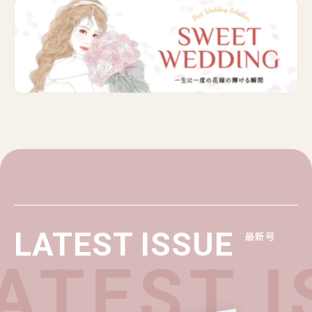
LATEST ISSUE
最新号
TEST I