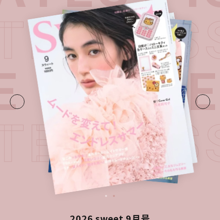
ATEST I
E・
LATE
ATEST I
2026 sweet 9月号