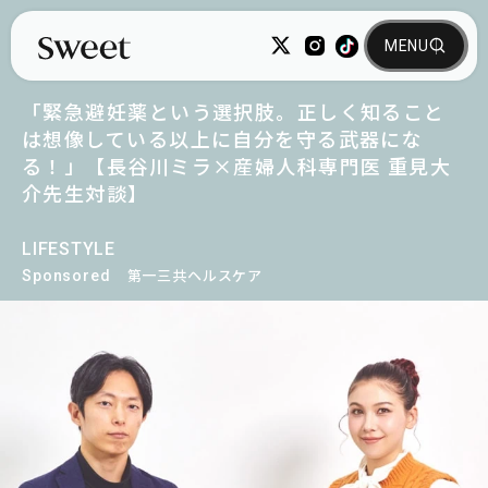
「緊急避妊薬という選択肢。正しく知ること
は想像している以上に自分を守る武器にな
る！」【長谷川ミラ×産婦人科専門医 重見大
介先生対談】
LIFESTYLE
Sponsored
第一三共ヘルスケア