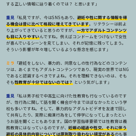
する正しい情報に辿り着くのでは？ と思います」
重見
「私見ですが、今はSNSもあり、
避妊や性に関する情報を得
る機会は昔に比べて格段に増えてきています
。リテラシーは前よ
り上がってきていると思うのですが、
一方でアダルトコンテンツ
も目に入りやすい
んですね。例えばコンドームをつけないで女性
が喜んでいるシーンを見てしまい、それが記憶に残ってしまう。
そういう影響が年々増しているような懸念を感じます」
ミラ
「避妊をしない、暴力的、同意なしの性行為などのコンテン
ツは、あくまでもアダルトコンテンツであり、現実の世界ではNG
であると認識するべきですよね。それを理解できないのは、そも
そも
性教育が十分ではないのでは？
という気がします」
重見
「私は男子校で中高生に向けた性教育も行なっているのです
が、性行為に関して話を聞く機会が今までほぼなかったという学
校も多いですね。そして、暴力的なアダルトビデオを友達で回し
て共有したり、実際に痴漢行為をして停学になってしまったとい
うお話を聞くこともあります。国の学習指導要領では性教育は義
務教育にはなっているのですが、
妊娠の経過や性交、それに伴う
避妊の具体的内容については原則取り扱わない規定がある
のも事