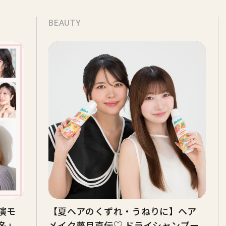
BEAUTY
出演モ
【夏ヘアのくずれ・うねりに】ヘア
名」
メイク夢月直伝♡ ドライシャンプー