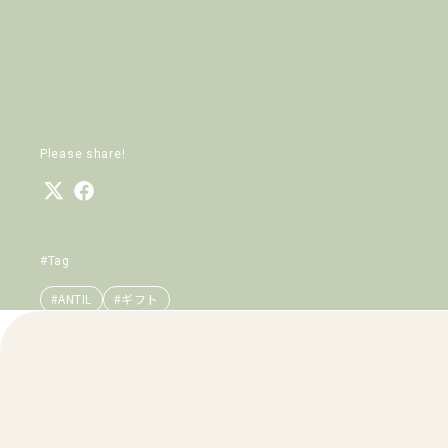
Please share!
#Tag
#ANTIL
#ギフト