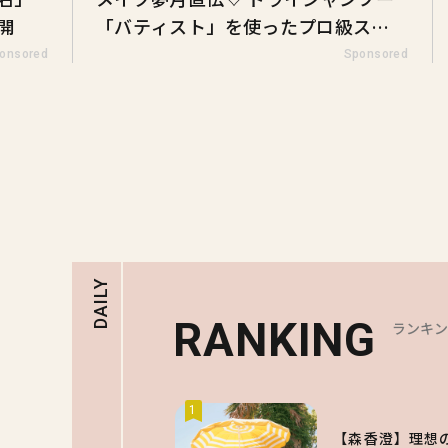
開
「バティスト」を使ったプロ級スタ
イリング3選
onsored
Sponsored
DAILY
RANKING
ランキ
1
【森香澄】理想