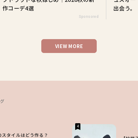
作コーデ4選
出会う。
Sponsored
VIEW MORE
ング
4
のスタイルはどう作る？