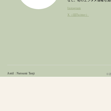
など、旬のエンタメ情報も満
Instagram
X（旧Twitter）
Antil : Natsumi Tanji
※