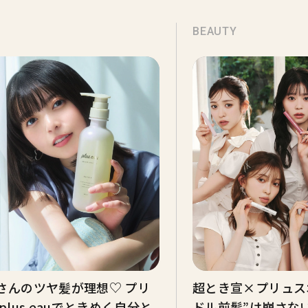
BEAUTY
さんのツヤ髪が理想♡ プリ
超とき宣×プリュス
plus eauでときめく自分と
ドル前髪”は崩さな