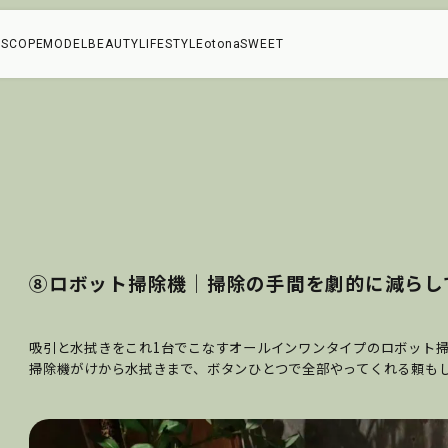
SCOPE
MODEL
BEAUTY
LIFESTYLE
otonaSWEET
⑧ロボット掃除機｜掃除の手間を劇的に減らしてくれ
吸引と水拭きをこれ1台でこなすオールインワンタイプのロボット
掃除機がけから水拭きまで、ボタンひとつで全部やってくれる頼も