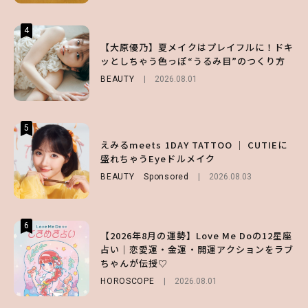
4
4
4
【夏ヘアのくずれ・うねりに】ヘアメイク夢
【大原優乃】夏メイクはプレイフルに！ドキ
【大原優乃】夏メイクはプレイフルに！ドキ
月直伝♡ ドライシャンプー「バティスト」
ッとしちゃう色っぽ“うるみ目”のつくり方
ッとしちゃう色っぽ“うるみ目”のつくり方
を使ったプロ級スタイリング3選
BEAUTY
BEAUTY
2026.08.01
2026.08.01
BEAUTY
Sponsored
2026.07.03
5
5
5
【ハローキティ】がスシローと初コラボ♡
えみるmeets 1DAY TATTOO ｜ CUTIEに
【SNIDEL】長濱ねるとロマンティックトラ
第1弾の気になるメニュー＆限定グッズを総
盛れちゃうEyeドルメイク
ッドな秋はじめ｜2026秋の新作コーデ4選
チェック！
BEAUTY
FASHION
Sponsored
Sponsored
2026.08.03
2026.07.10
LIFESTYLE
2026.07.31
6
6
6
【2026年8月の運勢】Love Me Doの12星座
【森香澄】理想のスタイルはどう作る？体型
【GU】夏の“主役級”アイテム決定！ヘルシ
占い｜恋愛運・金運・開運アクションをラブ
キープの秘訣や夏の過ごし方など独占インタ
ー＆可愛すぎる「大人の肌見せ」トップス3
ちゃんが伝授♡
ビュー！
選
HOROSCOPE
ENTERTAINMENT
FASHION
2026.07.19
2026.08.01
2026.07.31