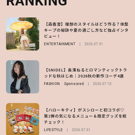
RANKING
RANKING
RANKING
1
1
1
【森香澄】理想のスタイルはどう作る？体型
【ハローキティ】がスシローと初コラボ♡
【SNIDEL】長濱ねるとロマンティックトラ
キープの秘訣や夏の過ごし方など独占インタ
第1弾の気になるメニュー＆限定グッズを総
ッドな秋はじめ｜2026秋の新作コーデ4選
ビュー！
チェック！
FASHION
Sponsored
2026.07.10
ENTERTAINMENT
LIFESTYLE
2026.07.31
2026.07.31
2
2
2
【齋藤飛鳥】人生初のロブに！「意外としっ
【付録】総柄ハローキティが可愛すぎ♡ 紀
【SNIDEL】長濱ねるとロマンティックトラ
くりくるし、すごく新鮮で心地いい」ヘアカ
ノ国屋コラボの“優秀保冷バッグ”は夏の強
ッドな秋はじめ｜2026秋の新作コーデ4選
ットの様子を独占でお届け♡
い味方！【オトナミューズ9月号増刊】
FASHION
Sponsored
2026.07.10
ENTERTAINMENT
FUROKU
2026.07.12
2026.07.30
3
3
3
【ハローキティ】がスシローと初コラボ♡
【スタバ】約160通りのカスタマイズができ
【谷まりあ】夏は“シアースカート”でさり
第1弾の気になるメニュー＆限定グッズを総
る⁉ 39店舗限定『My フルーツ³ フラペチー
げなく肌見せ！透け感のニュアンスを楽しめ
チェック！
ノ®』を徹底レポ♡
るマストハブアイテム4選
LIFESTYLE
LIFESTYLE
FASHION
2026.07.19
2026.07.31
2026.07.30