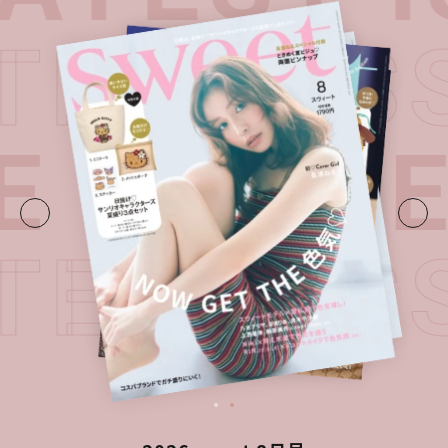
ATEST I
E・
LATE
ATEST I