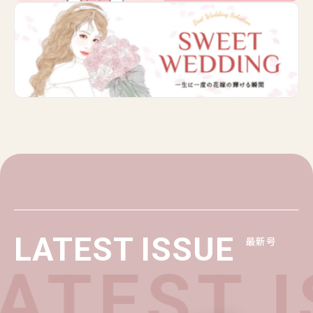
LATEST ISSUE
最新号
ATEST I