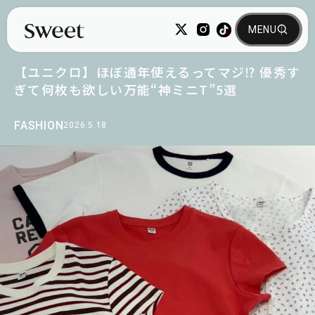
【ユニクロ】ほぼ通年使えるってマジ⁉ 優秀す
ぎて何枚も欲しい万能“神ミニT”5選
FASHION
2026.5.18