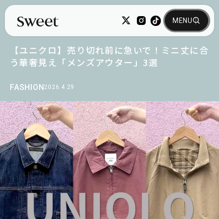
【ユニクロ】売り切れ前に急いで！ミニ丈に合
う華奢見え「メンズアウター」3選
FASHION
2026.4.29