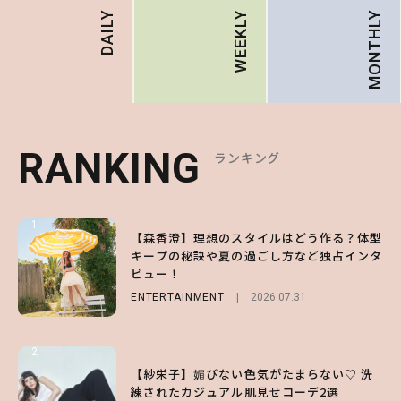
MONTHLY
DAILY
WEEKLY
RANKING
RANKING
RANKING
ランキング
ランキング
ランキング
1
1
1
【森香澄】理想のスタイルはどう作る？体型
【ハローキティ】がスシローと初コラボ♡
【SNIDEL】長濱ねるとロマンティックトラ
キープの秘訣や夏の過ごし方など独占インタ
第1弾の気になるメニュー＆限定グッズを総
ッドな秋はじめ｜2026秋の新作コーデ4選
ビュー！
チェック！
FASHION
Sponsored
2026.07.10
ENTERTAINMENT
LIFESTYLE
2026.07.31
2026.07.31
2
2
2
【付録】総柄ハローキティが可愛すぎ♡ 紀
【紗栄子】媚びない色気がたまらない♡ 洗
【大原優乃】夏メイクはプレイフルに！ドキ
ノ国屋コラボの“優秀保冷バッグ”は夏の強
練されたカジュアル肌見せコーデ2選
ッとしちゃう色っぽ“うるみ目”のつくり方
い味方！【オトナミューズ9月号増刊】