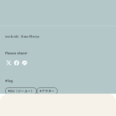
text＆edit : Kana Moriya
Please share!
#Tag
#GU（ジーユー）
#アウター