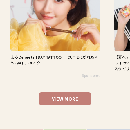
えみるmeets 1DAY TATTOO ｜ CUTIEに盛れちゃ
【夏ヘア
うEyeドルメイク
♡ ドラ
スタイリ
Sponsored
VIEW MORE