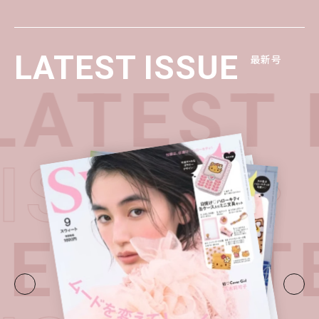
LATEST ISSUE
最新号
ATEST 
 ISSUE
UE・
LATE