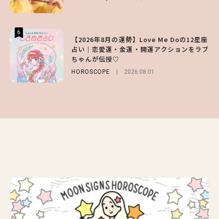
BEAUTY
Sponsored
2026.07.03
6
6
6
【2026年8月の運勢】Love Me Doの12星座
【GU】夏の“主役級”アイテム決定！ヘルシ
【SNIDEL】長濱ねるとロマンティックトラ
占い｜恋愛運・金運・開運アクションをラブ
ー＆可愛すぎる「大人の肌見せ」トップス3
ッドな秋はじめ｜2026秋の新作コーデ4選
ちゃんが伝授♡
選
FASHION
Sponsored
2026.07.10
HOROSCOPE
FASHION
2026.07.19
2026.08.01