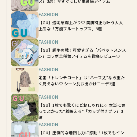
ス」3選！今すぐほしい主役級アイテム
FASHION
【GU】透明感爆上がり♡ 美肌補正も叶う大人
上品な「万能ブルートップス」3選
FASHION
【GU】超争奪戦！可愛すぎる「パペットスンス
ン」コラボ全種類アイテムを徹底レビュー♡
FASHION
定番「トレンチコート」は“ハーフ丈”なら重た
く見えない♡ シーン別お出かけコーデ2選
FASHION
【GU】1枚でも驚くほどおしゃれに♡ 本当に買
ってよかった“着映える”「カップ付きブラ」3
選
FASHION
【GU】圧倒的な着回し力に感動！1枚でもイン