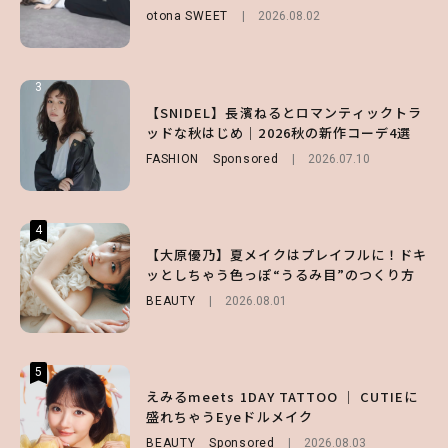
otona SWEET
BEAUTY
2026.08.01
2026.08.02
FUROKU
2026.07.12
3
3
3
【森香澄】理想のスタイルはどう作る？体型
【谷まりあ】夏は“シアースカート”でさり
【SNIDEL】長濱ねるとロマンティックトラ
キープの秘訣や夏の過ごし方など独占インタ
げなく肌見せ！透け感のニュアンスを楽しめ
ッドな秋はじめ｜2026秋の新作コーデ4選
ビュー！
るマストハブアイテム4選
FASHION
Sponsored
2026.07.10
ENTERTAINMENT
FASHION
2026.07.19
2026.07.31
4
4
4
【スタバ】約160通りのカスタマイズができ
【ハローキティ】がスシローと初コラボ♡
【大原優乃】夏メイクはプレイフルに！ドキ
る⁉ 39店舗限定『My フルーツ³ フラペチー
第1弾の気になるメニュー＆限定グッズを総
ッとしちゃう色っぽ“うるみ目”のつくり方
ノ®』を徹底レポ♡
チェック！
BEAUTY
2026.08.01
LIFESTYLE
LIFESTYLE
2026.07.30
2026.07.31
5
5
5
【夏ヘアのくずれ・うねりに】ヘアメイク夢
えみるmeets 1DAY TATTOO ｜ CUTIEに
【ALD1】グループの魅力＆素顔に迫る♡ 一
月直伝♡ ドライシャンプー「バティスト」
盛れちゃうEyeドルメイク
問一答をお届け！【sweet web独占】
を使ったプロ級スタイリング3選
BEAUTY
ENTERTAINMENT
Sponsored
2026.08.03
2026.08.03