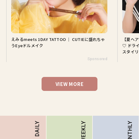
えみるmeets 1DAY TATTOO ｜ CUTIEに盛れちゃ
【夏ヘア
うEyeドルメイク
♡ ドラ
スタイリ
Sponsored
VIEW MORE
MONTHLY
DAILY
WEEKLY