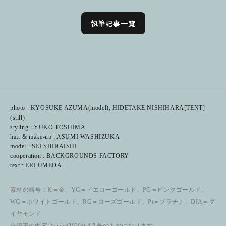
執筆記事一覧
photo : KYOSUKE AZUMA(model), HIDETAKE NISHIHARA[TENT]
(still)
styling : YUKO TOSHIMA
hair & make-up : ASUMI WASHIZUKA
model : SEI SHIRAISHI
cooperation : BACKGROUNDS FACTORY
text : ERI UMEDA
素材の略号：K＝金、YG＝イエローゴールド、PG＝ピンクゴールド、
WG＝ホワイトゴールド、RG＝ローズゴールド、Pt＝プラチナ、DIA＝ダ
イヤモンド
※記事の内容はsweet2026年4月号のものになります。