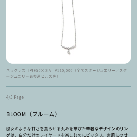
ネックレス［Pt950×DIA］¥110,000（全てスタージュエリー／スタ
ージュエリー表参道ヒルズ店）
4/5 Page
BLOOM（ブルーム）
淑女のような甘さを薫らせる丸みを帯びた
華奢なデザインのリン
グ
は、自分だけのレイヤードを楽しむのにピッタリ。素肌にのせ