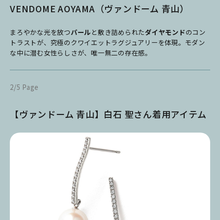
VENDOME AOYAMA（ヴァンドーム 青山）
まろやかな光を放つ
パール
と敷き詰められた
ダイヤモンド
のコン
トラストが、究極のクワイエットラグジュアリーを体現。モダン
な中に潜む女性らしさが、唯一無二の存在感。
2/5 Page
【ヴァンドーム 青山】白石 聖さん着用アイテム