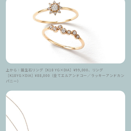
上から：誕生石リング［K18 YG×DIA］¥99,000、リング
［K18YG×DIA］¥88,000（全てエルアンドコー／ラッキーアンドカン
パニー）