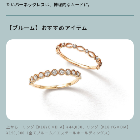
たい
バーネックレス
は、神秘的なムードに。
【ブルーム】おすすめアイテム
上から：リング［K18YG×DI A］¥44,000、リング［K18 YG×DIA］
¥198,000（全てブルーム／エステールホールディングス）