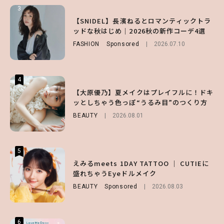
3
3
3
【森香澄】理想のスタイルはどう作る？体型
【谷まりあ】夏は“シアースカート”でさり
【SNIDEL】長濱ねるとロマンティックトラ
キープの秘訣や夏の過ごし方など独占インタ
げなく肌見せ！透け感のニュアンスを楽しめ
ッドな秋はじめ｜2026秋の新作コーデ4選
ビュー！
るマストハブアイテム4選
FASHION
Sponsored
2026.07.10
ENTERTAINMENT
FASHION
2026.07.19
2026.07.31
4
4
4
【スタバ】約160通りのカスタマイズができ
【ハローキティ】がスシローと初コラボ♡
【大原優乃】夏メイクはプレイフルに！ドキ
る⁉ 39店舗限定『My フルーツ³ フラペチー
第1弾の気になるメニュー＆限定グッズを総
ッとしちゃう色っぽ“うるみ目”のつくり方
ノ®』を徹底レポ♡
チェック！
BEAUTY
2026.08.01
LIFESTYLE
LIFESTYLE
2026.07.30
2026.07.31
5
5
5
【夏ヘアのくずれ・うねりに】ヘアメイク夢
えみるmeets 1DAY TATTOO ｜ CUTIEに
【ALD1】グループの魅力＆素顔に迫る♡ 一
月直伝♡ ドライシャンプー「バティスト」
盛れちゃうEyeドルメイク
問一答をお届け！【sweet web独占】
を使ったプロ級スタイリング3選
BEAUTY
ENTERTAINMENT
Sponsored
2026.08.03
2026.08.03
BEAUTY
Sponsored
2026.07.03
6
6
6