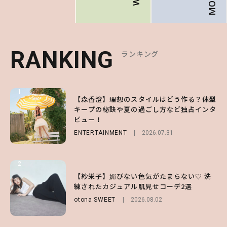
RANKING
RANKING
RANKING
ランキング
ランキング
ランキング
1
1
1
【森香澄】理想のスタイルはどう作る？体型
【ハローキティ】がスシローと初コラボ♡
【SNIDEL】長濱ねるとロマンティックトラ
キープの秘訣や夏の過ごし方など独占インタ
第1弾の気になるメニュー＆限定グッズを総
ッドな秋はじめ｜2026秋の新作コーデ4選
ビュー！
チェック！
FASHION
Sponsored
2026.07.10
ENTERTAINMENT
LIFESTYLE
2026.07.31
2026.07.31
2
2
2
【付録】総柄ハローキティが可愛すぎ♡ 紀
【紗栄子】媚びない色気がたまらない♡ 洗
【大原優乃】夏メイクはプレイフルに！ドキ
ノ国屋コラボの“優秀保冷バッグ”は夏の強
練されたカジュアル肌見せコーデ2選
ッとしちゃう色っぽ“うるみ目”のつくり方
い味方！【オトナミューズ9月号増刊】
otona SWEET
BEAUTY
2026.08.01
2026.08.02
FUROKU
2026.07.12