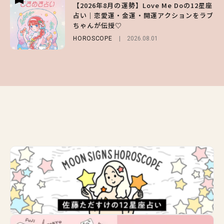
【2026年8月の運勢】Love Me Doの12星座
【GU】夏の“主役級”アイテム決定！ヘルシ
【SNIDEL】長濱ねるとロマンティックトラ
占い｜恋愛運・金運・開運アクションをラブ
ー＆可愛すぎる「大人の肌見せ」トップス3
ッドな秋はじめ｜2026秋の新作コーデ4選
ちゃんが伝授♡
選
FASHION
Sponsored
2026.07.10
HOROSCOPE
FASHION
2026.07.19
2026.08.01