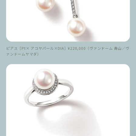
ピアス［Pt× アコヤパール×DIA］¥220,000（ヴァンドーム 青山／ヴ
ァンドームヤマダ）