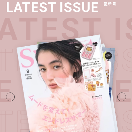
LATEST ISSUE
最新号
TEST I
ATEST I
E・
LATE
ATEST I