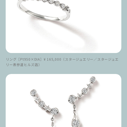
リング［Pt950×DIA］¥ 165,000（スタージュエリー／スタージュエ
リー表参道ヒルズ店）