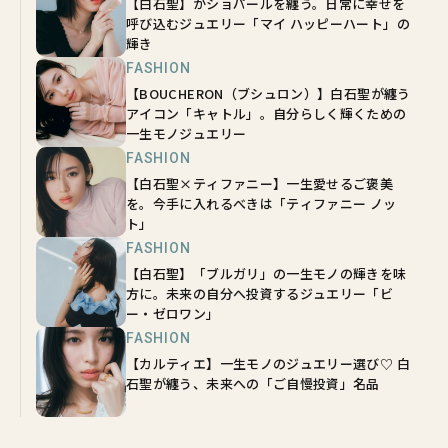
【白石聖】がショパールを纏う。日常に幸せを
呼び込むジュエリー「マイ ハッピーハート」の
輝き
FASHION
【BOUCHERON（ブシュロン）】白石聖が纏う
アイコン「キャトル」。自分らしく輝くための
一生モノジュエリー
FASHION
【白石聖×ティファニー】一生愛せるご褒美
を。今手に入れるべきは「ティファニー ノッ
ト」
FASHION
【白石聖】「ブルガリ」の一生モノの輝きを味
方に。未来の自分へ投資するジュエリー「ビ
ー・ゼロワン」
FASHION
【カルティエ】一生モノのジュエリー選び♡ 白
石聖が纏う、未来への「ご自慢投資」名品