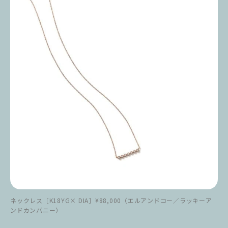
ネックレス［K18YG× DIA］¥88,000（エルアンドコー／ラッキーア
ンドカンパニー）