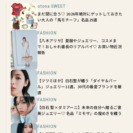
otona SWEET
まだ間に合う♡ 2026年絶対にゲットしておきた
い大人の「馬モチーフ」名品25選
FASHION
【八木アリサ】夏服やジュエリー、コスメま
で！おしゃれ番長のリアルバイ♡ お買い物近況
報告
FASHION
【ツツミほか】白石聖が纏う「ダイヤ＆パー
ル」ジュエリー11選。30代の最愛ブランドを厳
選
FASHION
【白石 聖×ダミアーニ】未来の自分へ贈るご褒
美ジュエリー♡ 名品「ミモザ」の煌めきを纏う
FASHION