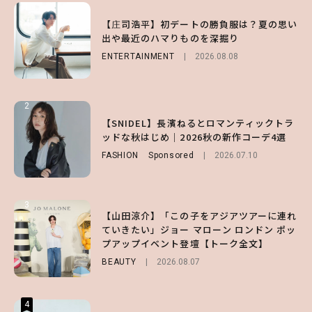
1
1
1
【庄司浩平】初デートの勝負服は？夏の思い
【大原優乃】夏メイクはプレイフルに！ドキ
【SNIDEL】長濱ねるとロマンティックトラ
出や最近のハマりものを深掘り
ッとしちゃう色っぽ“うるみ目”のつくり方
ッドな秋はじめ｜2026秋の新作コーデ4選
ENTERTAINMENT
BEAUTY
FASHION
Sponsored
2026.08.01
2026.08.08
2026.07.10
2
2
2
【森香澄】理想のスタイルはどう作る？体型
【付録】総柄ハローキティが可愛すぎ♡ 紀
【SNIDEL】長濱ねるとロマンティックトラ
キープの秘訣や夏の過ごし方など独占インタ
ノ国屋コラボの“優秀保冷バッグ”は夏の強
ッドな秋はじめ｜2026秋の新作コーデ4選
ビュー！
い味方！【オトナミューズ9月号増刊】
FASHION
Sponsored
2026.07.10
ENTERTAINMENT
FUROKU
2026.07.12
2026.07.31
3
3
3
【山田涼介】「この子をアジアツアーに連れ
【ハローキティ】がスシローと初コラボ♡
【谷まりあ】夏は“シアースカート”でさり
ていきたい」ジョー マローン ロンドン ポッ
第1弾の気になるメニュー＆限定グッズを総
げなく肌見せ！透け感のニュアンスを楽しめ
プアップイベント登壇【トーク全文】
チェック！
るマストハブアイテム4選
BEAUTY
LIFESTYLE
FASHION
2026.08.07
2026.07.19
2026.07.31
4
4
4