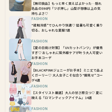
【無印良品】もっと早く買えばよかった…隠れ
名品の590円「ツボ押し」山型が想像以上の気
持ちよさ♡
FASHION
“接触冷感”でひんやり快適♡ 猛暑も可愛く乗り
切る、おしゃれな夏服7選
FASHION
【夏の日焼け対策】「UVカットパンツ」が優秀
すぎ♡ おしゃれに紫外線ケアが叶う大人可愛い
お手本コーデ
FASHION
【BLACKPINKジェニーがお手本】ミニ丈で品よ
くガーリー♡ 大人女子こそ似合う“脚見せ”コー
デ4選
FASHION
【スタイリスト厳選】大人の甘さ際立つ♡ 夏に
映える「ロマンティックアイテム」14選
FASHION