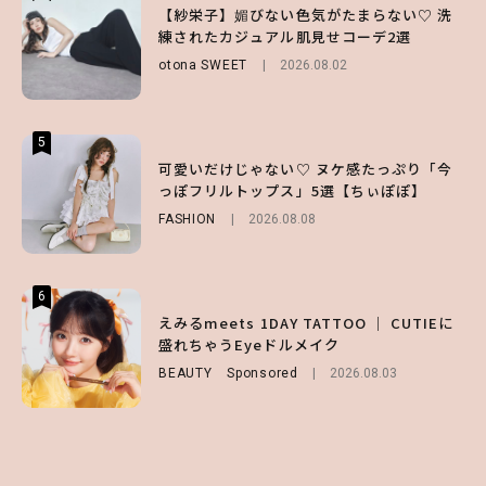
【ハローキティ】がスシローと初コラボ♡
【紗栄子】媚びない色気がたまらない♡ 洗
【SNIDEL】長濱ねるとロマンティックトラ
第1弾の気になるメニュー＆限定グッズを総
練されたカジュアル肌見せコーデ2選
ッドな秋はじめ｜2026秋の新作コーデ4選
チェック！
otona SWEET
FASHION
Sponsored
2026.08.02
2026.07.10
LIFESTYLE
2026.07.31
5
5
5
【夏ヘアのくずれ・うねりに】ヘアメイク夢
可愛いだけじゃない♡ ヌケ感たっぷり「今
【ALD1】グループの魅力＆素顔に迫る♡ 一
月直伝♡ ドライシャンプー「バティスト」
っぽフリルトップス」5選【ちぃぽぽ】
問一答をお届け！【sweet web独占】
を使ったプロ級スタイリング3選
FASHION
ENTERTAINMENT
2026.08.08
2026.08.03
BEAUTY
Sponsored
2026.07.03
6
6
6
【GU】夏の“主役級”アイテム決定！ヘルシ
えみるmeets 1DAY TATTOO ｜ CUTIEに
【庄司浩平】初デートの勝負服は？夏の思い
ー＆可愛すぎる「大人の肌見せ」トップス3
盛れちゃうEyeドルメイク
出や最近のハマりものを深掘り
選
BEAUTY
ENTERTAINMENT
Sponsored
2026.08.08
2026.08.03
FASHION
2026.07.19