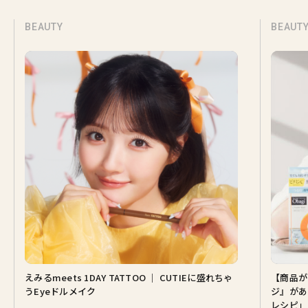
BEAUTY
BEAUT
えみるmeets 1DAY TATTOO ｜ CUTIEに盛れちゃ
【商品が
うEyeドルメイク
ジ』があ
レシピ」