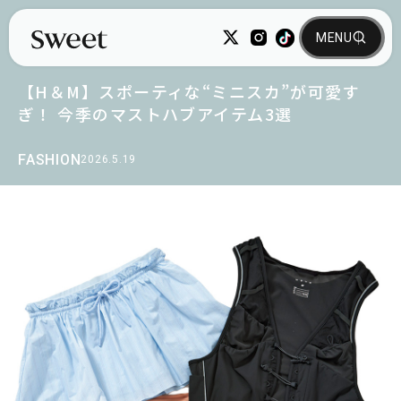
【H＆M】スポーティな“ミニスカ”が可愛す
ぎ！ 今季のマストハブアイテム3選
FASHION
2026.5.19