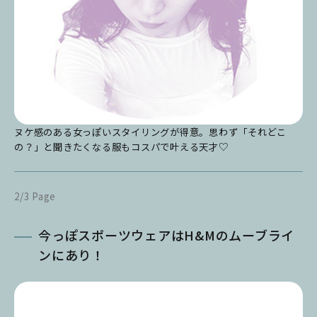
ヌケ感のある女っぽいスタイリングが得意。思わず「それどこ
の？」と聞きたくなる服もコスパで叶える天才♡
2/3 Page
今っぽスポーツウェアはH&Mのムーブライ
ンにあり！