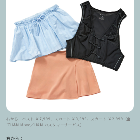
右から：ベスト ￥7,999、スカート ￥3,999、スカート ￥2,999（全
てH&M Move／H&M カスタマーサービス）
右から：