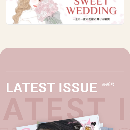
LATEST ISSUE
最新号
ATEST I