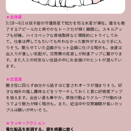
★全体運
5/18～6/1は双子座の守護惑星で知力を司る水星が滞在。誰をも魅
了するアピール力と爽やかなトーク力が輝く期間に。スキルアッ
プも好機。ハイスペックな資格取得など積極的にトライしてみ
て。仕事は押しても引いても叶わなかった案件がすんなり手に入
りそう。眠らせていた企画がヒット企画に化ける暗示も。金運は
出入りが激しい気配が。交際費の見直しが財運アップに繋がりま
す。また人との何気ない会話の中にお金儲けのヒントが潜んでい
ます。
★恋愛運
聞き役に回らず自分から話すほど愛されオーラが強まりそう。好
きな相手の推し趣味などをリサーチしておくと更に好感度アップ
を狙えます。出会い運も華やか。単独行動よりグループ行動のほ
うでより魅力が輝く暗示も。また、妊活中や交際期間が長いカッ
プルは願いが叶いそう。
★ラッキーアクション
電化製品を新調する、鏡を綺麗に磨く