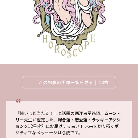
この記事の画像一覧を見る
13枚
「怖いほど当たる！」と話題の西洋占星術師、
ムーン・
リー
先生が鑑定した、
総合運
・
恋愛運
・
ラッキーアクシ
ョン
を12星座別にお届けする占い！ 未来を切り拓くポ
ジティブなメッセージは必読です。