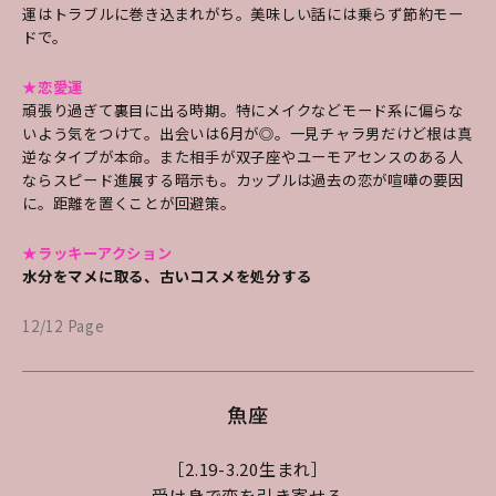
運はトラブルに巻き込まれがち。美味しい話には乗らず節約モー
ドで。
★恋愛運
頑張り過ぎて裏目に出る時期。特にメイクなどモード系に偏らな
いよう気をつけて。出会いは6月が◎。一見チャラ男だけど根は真
逆なタイプが本命。また相手が双子座やユーモアセンスのある人
ならスピード進展する暗示も。カップルは過去の恋が喧嘩の要因
に。距離を置くことが回避策。
★ラッキーアクション
水分をマメに取る、古いコスメを処分する
12/12 Page
魚座
［2.19-3.20生まれ］
受け身で恋を引き寄せる