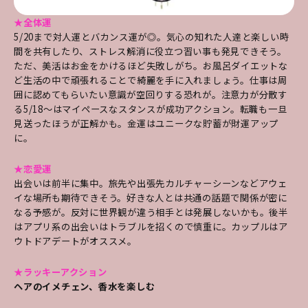
★全体運
5/20まで対人運とバカンス運が◎。気心の知れた人達と楽しい時
間を共有したり、ストレス解消に役立つ習い事も発見できそう。
ただ、美活はお金をかけるほど失敗しがち。お風呂ダイエットな
ど生活の中で頑張れることで綺麗を手に入れましょう。仕事は周
囲に認めてもらいたい意識が空回りする恐れが。注意力が分散す
る5/18～はマイペースなスタンスが成功アクション。転職も一旦
見送ったほうが正解かも。金運はユニークな貯蓄が財運アップ
に。
★恋愛運
出会いは前半に集中。旅先や出張先カルチャーシーンなどアウェ
イな場所も期待できそう。好きな人とは共通の話題で関係が密に
なる予感が。反対に世界観が違う相手とは発展しないかも。後半
はアプリ系の出会いはトラブルを招くので慎重に。カップルはア
ウトドアデートがオススメ。
★ラッキーアクション
ヘアのイメチェン、香水を楽しむ