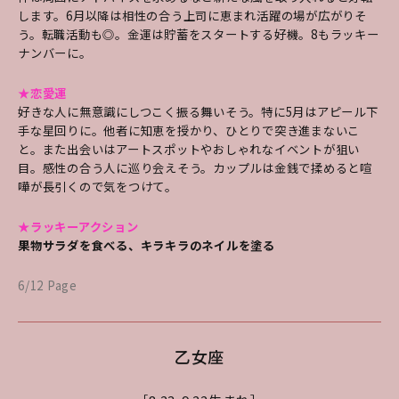
します。6月以降は相性の合う上司に恵まれ活躍の場が広がりそ
う。転職活動も◎。金運は貯蓄をスタートする好機。8もラッキー
ナンバーに。
★恋愛運
好きな人に無意識にしつこく振る舞いそう。特に5月はアピール下
手な星回りに。他者に知恵を授かり、ひとりで突き進まないこ
と。また出会いはアートスポットやおしゃれなイベントが狙い
目。感性の合う人に巡り会えそう。カップルは金銭で揉めると喧
嘩が長引くので気をつけて。
★ラッキーアクション
果物サラダを食べる、キラキラのネイルを塗る
6/12 Page
乙女座