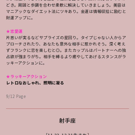
どき。周囲と歩調を合わせ柔軟に解決していきましょう。美容は
マニアックなダイエット法にツキあり。金運は情報収拾に励むと
財運アップに。
★恋愛運
片思いが実るなどサプライズの星回り。タイプじゃない人からア
プローチされたり、あなたも意外な相手に惹かれそう。深く考え
ずフランクに恋を楽しむと◎。またカップルはパートナーへの独
占欲が強まりがち。相手を縛るより癒やしてあげるスタンスがラ
ッキーアクションに。
★ラッキーアクション
レトロなおしゃれ、照明に凝る
9/12 Page
射手座