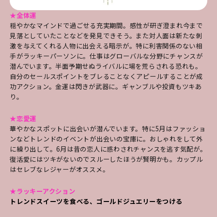
★全体運
穏やかなマインドで過ごせる充実期間。感性が研ぎ澄まれ今まで
見落としていたことなどを発見できそう。また対人面は新たな刺
激を与えてくれる人物に出会える暗示が。特に利害関係のない相
手がラッキーパーソンに。仕事はグローバルな分野にチャンスが
潜んでいます。半面予期せぬライバルに場を荒らされる恐れも。
自分のセールスポイントをブレることなくアピールすることが成
功アクション。金運は閃きが武器に。ギャンブルや投資もツキあ
り。
★恋愛運
華やかなスポットに出会いが潜んでいます。特に5月はファッショ
ンなどトレンドのイベントが出会いの宝庫に。おしゃれをして外
に繰り出して。6月は昔の恋人に惑わされチャンスを逃す気配が。
復活愛にはツキがないのでスルーしたほうが賢明かも。カップル
はセレブなレジャーがオススメ。
★ラッキーアクション
トレンドスイーツを食べる、ゴールドジュエリーをつける