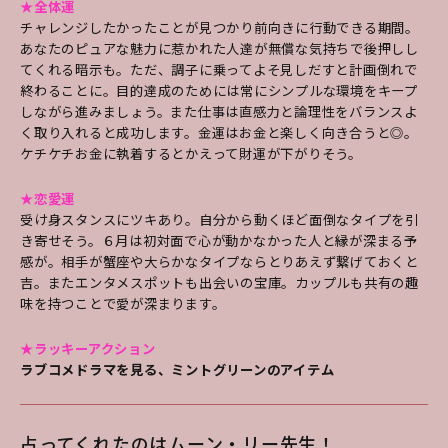
★全体運
チャレンジしたかったことが見つかり前向きに行動できる期間。
あなたのピュアな魅力に惹かれた人達が無償な気持ちで後押しし
てくれる暗示も。ただ、調子に乗ってよそ見しだすと計画倒れで
終わることに。目的達成のためには常にシンプルな環境をキープ
しながら進みましょう。また仕事は直感力と論理性をバランスよ
く取り入れると成功します。金運はお金と楽しく向き合うと◎。
ケチケチお金に執着するとかえって財運が下がりそう。
★恋愛運
受け身スタンスにツキあり。自分から動くほど面倒なタイプを引
き寄せそう。６月は初対面で心が動かなかった人と縁が深まる予
感が。相手が蟹座や大らかなタイプならとりあえず繋げておくと
吉。またエンタメスポットも出会いの宝庫。カップルも共有の趣
味を持つことで愛が深まります。
★ラッキーアクション
ラブコメドラマを見る、ミントグリーンのアイテム
占ってくれたのはムーン・リー先生！