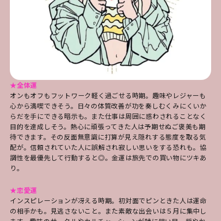
★全体運
オンもオフもフットワーク軽く過ごせる時期。趣味やレジャーも
心から満喫できそう。日々の体質改善が功を奏しむくみにくいか
らだを手にできる暗示も。また仕事は周囲に惑わされることなく
目的を達成しそう。熱心に頑張ってきた人は予期せぬご褒美も期
待できます。その反面無意識に打算が見え隠れする態度を取る気
配が。信頼されていた人に誤解され寂しい思いをする恐れも。協
調性を最優先して行動すると◎。金運は旅先での買い物にツキあ
り。
★恋愛運
インスピレーションが冴える時期。初対面でピンときた人は運命
の相手かも。見逃さないこと。また素敵な出会いは５月に集中し