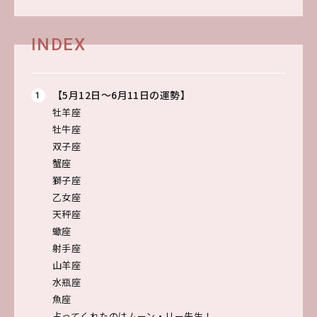
INDEX
【5月12日～6月11日の運勢】
牡羊座
牡牛座
双子座
蟹座
獅子座
乙女座
天秤座
蠍座
射手座
山羊座
水瓶座
魚座
占ってくれたのはムーン・リー先生！