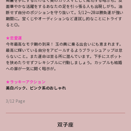
綺麗を手にするだけなく美のカリスマとして成功する暗示も。反
面華やかな活躍をするあなたの足を引っ張る人も出現しがち。油
断せず自分のポジションを守り抜いて。5/12～28は勝負運が強い
期間に。宝くじやオーディションなど運試し的なことにトライす
ると◎。
★恋愛運
今年最高なモテ期の到来！ 玉の輿に乗る出会いにも恵まれます。
最高に輝いている自分をアピールするようブラッシュアップは怠
らないこと。また運命は至る所に潜んでいます。下手にスポット
を狭めたりせずフレキシブルに行動しましょう。カップルも結婚
への扉が一気に開く暗示が。
★ラッキーアクション
美白パック、ピンク系のおしゃれ
3/12 Page
双子座