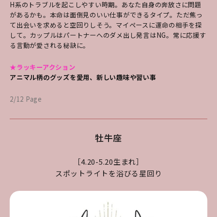
H系のトラブルを起こしやすい時期。あなた自身の奔放さに問題
があるかも。本命は面倒見のいい仕事ができるタイプ。ただ焦っ
て出会いを求めると空回りしそう。マイペースに運命の相手を探
して。カップルはパートナーへのダメ出し発言はNG。常に応援す
る言動が愛される秘訣に。
★ラッキーアクション
アニマル柄のグッズを愛用、新しい趣味や習い事
2/12 Page
牡牛座
［4.20-5.20生まれ］
スポットライトを浴びる星回り