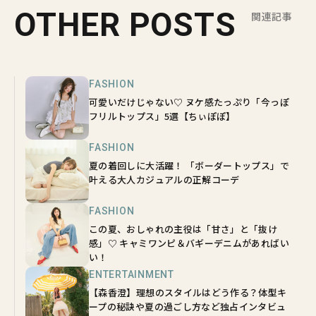
OTHER POSTS
関連記事
FASHION
可愛いだけじゃない♡ ヌケ感たっぷり「今っぽ
フリルトップス」5選【ちぃぽぽ】
FASHION
夏の着回しに大活躍！ 「ボーダートップス」で
叶える大人カジュアルの正解コーデ
FASHION
この夏、おしゃれの主役は「甘さ」と「抜け
感」♡ キャミワンピ＆バギーデニムがあればい
い！
ENTERTAINMENT
【森香澄】理想のスタイルはどう作る？体型キ
ープの秘訣や夏の過ごし方など独占インタビュ