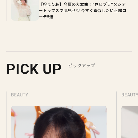
【谷まりあ】今夏の大本命！“見せブラ”×シア
ートップスで肌見せ♡ 今すぐ真似したい正解コ
ーデ5選
PICK UP
ピックアップ
BEAUTY
BEAUT