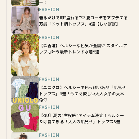
ー！
FASHION
着るだけで即“盛れる”♡ 夏コーデをアプデする
万能「ドット柄トップス」4選【ちぃぽぽ】
FASHION
【森香澄】ヘルシーな色気が全開♡ スタイルア
ップも叶う最新トレンド水着5選
FASHION
【ユニクロ】ヘルシーで色っぽい名品「肌見せ
トップス」3選！今すぐ欲しい大人女子の大本
命♡
FASHION
【GU】夏の“主役級”アイテム決定！ヘルシー
＆可愛すぎる「大人の肌見せ」トップス3選
FASHION