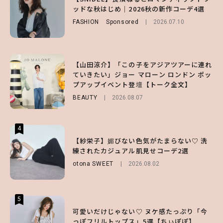
キープの秘訣や夏の過ごし方など独占インタ
ノ国屋コラボの“優秀保冷バッグ”は夏の強
ッドな秋はじめ｜2026秋の新作コーデ4選
ビュー！
い味方！【オトナミューズ9月号増刊】
FASHION
Sponsored
2026.07.10
ENTERTAINMENT
FUROKU
2026.07.12
2026.07.31
3
3
3
【山田涼介】「この子をアジアツアーに連れ
【ハローキティ】がスシローと初コラボ♡
【谷まりあ】夏は“シアースカート”でさり
ていきたい」ジョー マローン ロンドン ポッ
第1弾の気になるメニュー＆限定グッズを総
げなく肌見せ！透け感のニュアンスを楽しめ
プアップイベント登壇【トーク全文】
チェック！
るマストハブアイテム4選
BEAUTY
LIFESTYLE
FASHION
2026.08.07
2026.07.19
2026.07.31
4
4
4
【ハローキティ】がスシローと初コラボ♡
【紗栄子】媚びない色気がたまらない♡ 洗
【SNIDEL】長濱ねるとロマンティックトラ
第1弾の気になるメニュー＆限定グッズを総
練されたカジュアル肌見せコーデ2選
ッドな秋はじめ｜2026秋の新作コーデ4選
チェック！
otona SWEET
FASHION
Sponsored
2026.08.02
2026.07.10
LIFESTYLE
2026.07.31
5
5
5
【夏ヘアのくずれ・うねりに】ヘアメイク夢
可愛いだけじゃない♡ ヌケ感たっぷり「今
【ALD1】グループの魅力＆素顔に迫る♡ 一
月直伝♡ ドライシャンプー「バティスト」
っぽフリルトップス」5選【ちぃぽぽ】
問一答をお届け！【sweet web独占】