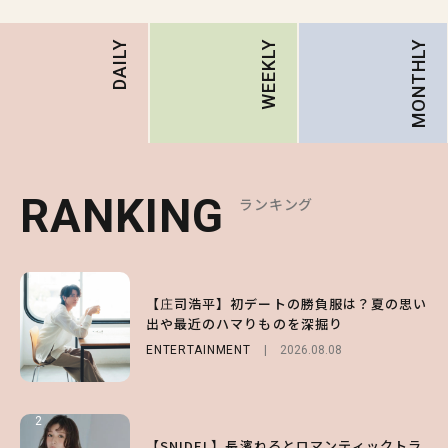
MONTHLY
DAILY
WEEKLY
RANKING
RANKING
RANKING
ランキング
ランキング
ランキング
1
1
1
【庄司浩平】初デートの勝負服は？夏の思い
【大原優乃】夏メイクはプレイフルに！ドキ
【SNIDEL】長濱ねるとロマンティックトラ
出や最近のハマりものを深掘り
ッとしちゃう色っぽ“うるみ目”のつくり方
ッドな秋はじめ｜2026秋の新作コーデ4選
ENTERTAINMENT
BEAUTY
FASHION
Sponsored
2026.08.01
2026.08.08
2026.07.10
2
2
2
【森香澄】理想のスタイルはどう作る？体型
【付録】総柄ハローキティが可愛すぎ♡ 紀
【SNIDEL】長濱ねるとロマンティックトラ