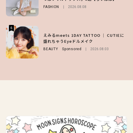
を使ったプロ級スタイリング3選
FASHION
ENTERTAINMENT
2026.08.08
2026.08.03
BEAUTY
Sponsored
2026.07.03
6
6
6
【GU】夏の“主役級”アイテム決定！ヘルシ
えみるmeets 1DAY TATTOO ｜ CUTIEに
【庄司浩平】初デートの勝負服は？夏の思い
ー＆可愛すぎる「大人の肌見せ」トップス3
盛れちゃうEyeドルメイク
出や最近のハマりものを深掘り
選
BEAUTY
ENTERTAINMENT
Sponsored
2026.08.08
2026.08.03
FASHION
2026.07.19