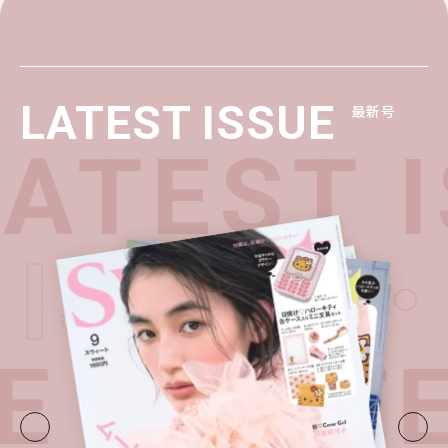
LATEST ISSUE
最新号
ATEST I
T ISSUE
E・
LATE