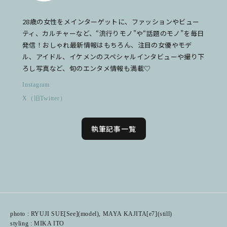
28歳の女性をメインターゲットに、ファッションやビュー
ティ、カルチャーなど、“流行りモノ”や“話題のモノ”を毎日
発信！おしゃれ最新情報はもちろん、注目の女優やモデ
ル、アイドル、イケメンのスペシャルインタビューや撮り下
ろし写真など、旬のエンタメ情報も満載♡
Instagram
X（旧Twitter）
執筆記事一覧
photo : RYUJI SUE[See](model), MAYA KAJITA[e7](still)
styling : MIKA ITO