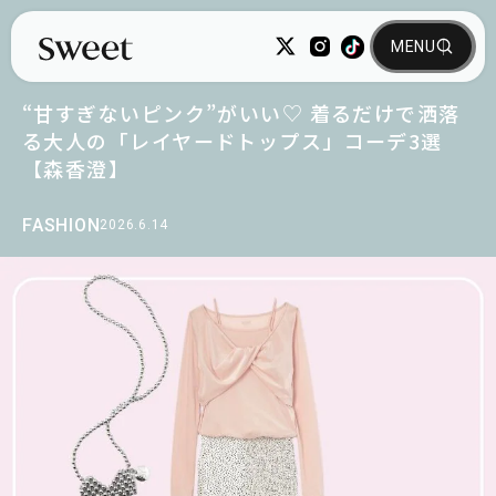
“甘すぎないピンク”がいい♡ 着るだけで洒落
る大人の「レイヤードトップス」コーデ3選
【森香澄】
FASHION
2026.6.14