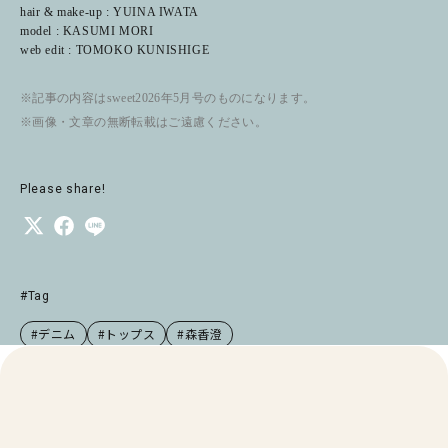
hair & make-up : YUINA IWATA
model : KASUMI MORI
web edit : TOMOKO KUNISHIGE
※記事の内容はsweet2026年5月号のものになります。
※画像・文章の無断転載はご遠慮ください。
Please share!
#Tag
#デニム
#トップス
#森香澄