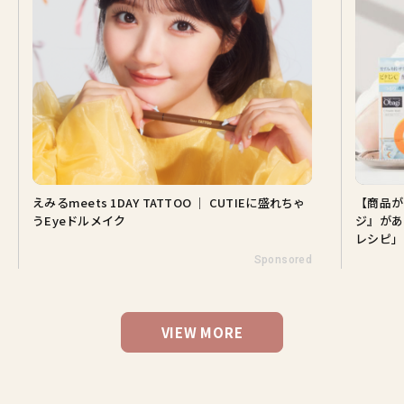
えみるmeets 1DAY TATTOO ｜ CUTIEに盛れちゃ
【商品が
うEyeドルメイク
ジ』があ
レシピ」
Sponsored
VIEW MORE