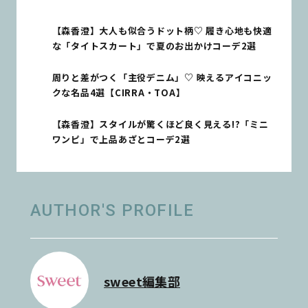
【森香澄】大人も似合うドット柄♡ 履き心地も快適
な「タイトスカート」で夏のお出かけコーデ2選
周りと差がつく「主役デニム」♡ 映えるアイコニッ
クな名品4選【CIRRA・TOA】
【森香澄】スタイルが驚くほど良く見える!?「ミニ
ワンピ」で上品あざとコーデ2選
AUTHOR'S PROFILE
sweet編集部