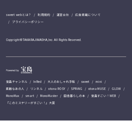
sweet webとは？
利用規約
運営会社
広告掲載について
プライバシーポリシー
Copyright © TAKARAJIMASHA,Inc. All Rights Reserved.
宝島チャンネル
InRed
大人のおしゃれ手帖
sweet
mini
素敵なあの人
リンネル
otona ROSY
SPRiNG
otona MUSE
GLOW
MonoMax
smart
MonoMaster
田舎暮らしの本
宝島すごい！WEB
『このミステリーがすごい！』大賞