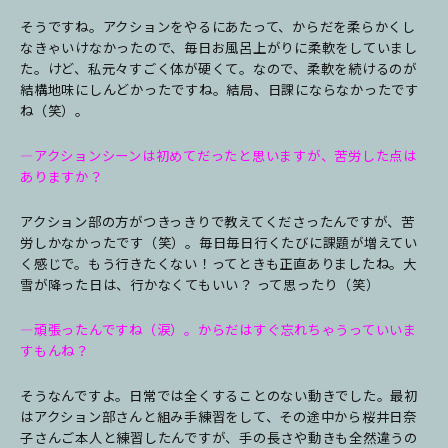
そうですね。アクションをやるにあたって、からだを柔らかくし
なきゃいけなかったので、毎日お風呂上がりに柔軟をしていまし
た。けど、私元々すごく体が硬くて。なので、柔軟を続けるのが
結構地味にしんどかったですね。結局、日課にならなかったです
ね（笑）。
―アクションシーンは初めてだったと思いますが、苦労した点は
ありますか？
アクション部の方がつきっきりで教えてくださったんですが、苦
労しかなかったです（笑）。毎日毎日行くたびに課題が増えてい
く感じで。もう行きたくない！ってときも正直ありましたね。大
雪が降った日は、行かなくてもいい？ って思ったり（笑）
―頑張ったんですね（涙）。からだはすぐ忘れちゃうっていいま
すもんね？
そうなんですよ。日常では全くすることのない動きでした。最初
はアクション部さんと組み手練習をして、その途中から桜井日奈
子さんご本人と練習したんですが、手の長さや動きも全然違うの