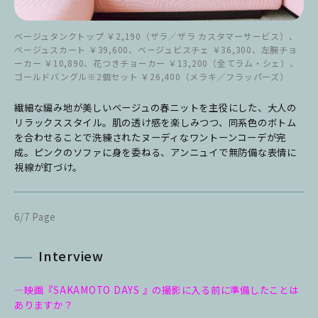
ベージュタンクトップ ￥2,190（ザラ／ザラ カスタマーサービス）、
ベージュスカート ￥39,600、ベージュビスチェ ￥36,300、左腕チョ
ーカー ￥10,890、花つきチョーカー ￥13,200（全てラム・シェ）、
ゴールドバングル※2個セット ￥26,400（メラキ／フラッパーズ）
繊細な編み地が美しいベージュの春ニットを主役にした、大人の
リラックススタイル。肌の透け感を楽しみつつ、同系色のボトム
を合わせることで洗練されたヌーディなワントーンコーデが完
成。ピンクのソファに身を委ねる、アンニュイで無防備な表情に
視線が釘づけ。
6/7 Page
Interview
―映画『SAKAMOTO DAYS 』の撮影に入る前に準備したことは
ありますか？