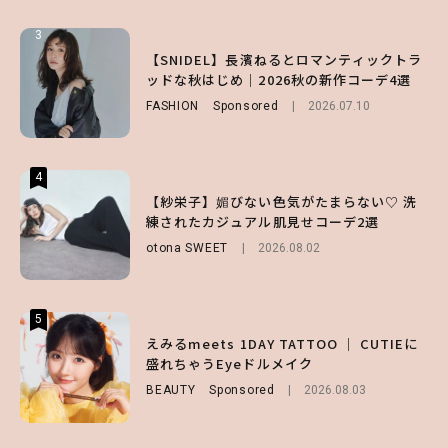
3
3
3
【ハローキティ】がスシローと初コラボ♡
【谷まりあ】夏は“シアースカート”でさり
【SNIDEL】長濱ねるとロマンティックトラ
第1弾の気になるメニュー＆限定グッズを総
げなく肌見せ！透け感のニュアンスを楽しめ
ッドな秋はじめ｜2026秋の新作コーデ4選
チェック！
るマストハブアイテム4選
FASHION
Sponsored
2026.07.10
LIFESTYLE
FASHION
2026.07.19
2026.07.31
4
4
4
【ハローキティ】がスシローと初コラボ♡
【紗栄子】媚びない色気がたまらない♡ 洗
【ALD1】グループの魅力＆素顔に迫る♡ 一
第1弾の気になるメニュー＆限定グッズを総
練されたカジュアル肌見せコーデ2選
問一答をお届け！【sweet web独占】
チェック！
otona SWEET
ENTERTAINMENT
2026.08.02
2026.08.03
LIFESTYLE
2026.07.31
5
5
5
【夏ヘアのくずれ・うねりに】ヘアメイク夢
えみるmeets 1DAY TATTOO ｜ CUTIEに
【SNIDEL】長濱ねるとロマンティックトラ
月直伝♡ ドライシャンプー「バティスト」
盛れちゃうEyeドルメイク
ッドな秋はじめ｜2026秋の新作コーデ4選
を使ったプロ級スタイリング3選
BEAUTY
FASHION
Sponsored
Sponsored
2026.08.03
2026.07.10
BEAUTY
Sponsored
2026.07.03