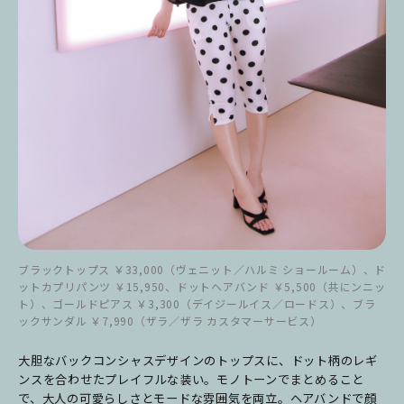
ブラックトップス ￥33,000（ヴェニット／ハルミ ショールーム）、ド
ットカプリパンツ ￥15,950、ドットヘアバンド ￥5,500（共にンニッ
ト）、ゴールドピアス ￥3,300（デイジールイス／ロードス）、ブラ
ックサンダル ￥7,990（ザラ／ザラ カスタマーサービス）
大胆なバックコンシャスデザインのトップスに、ドット柄のレギ
ンスを合わせたプレイフルな装い。モノトーンでまとめること
で、大人の可愛らしさとモードな雰囲気を両立。ヘアバンドで顔