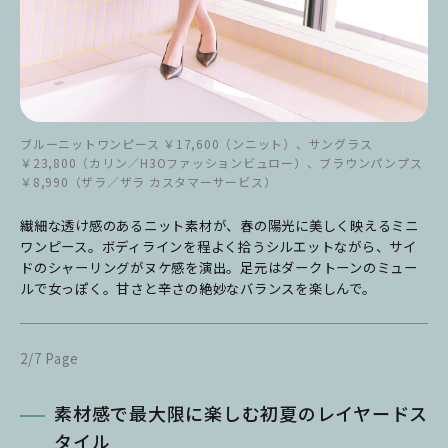
ブルーニットワンピース ￥17,600（ンニット）、サングラス
￥23,800（カリン／H3Oファッションビュロー）、ブラウンパンプス
￥8,990（ザラ／ザラ カスタマーサービス）
繊細な透け感のあるニット素材が、春の陽光に美しく映えるミニ
ワンピース。ボディラインを程よく拾うシルエットながら、サイ
ドのシャーリングがヌケ感を演出。足元はダークトーンのミュー
ルで女っぽく。甘さと辛さの絶妙なバランスを楽しんで。
2/7 Page
素材感で最大限に楽しむ初夏のレイヤードス
タイル