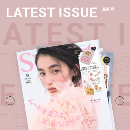
LATEST ISSUE
最新号
TEST I
ATEST I
E・
LATE
ATEST I