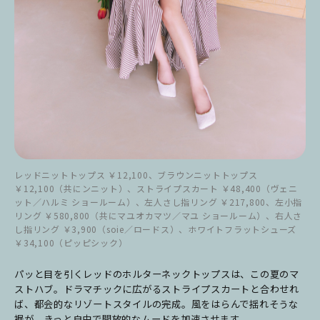
レッドニットトップス ￥12,100、ブラウンニットトップス
￥12,100（共にンニット）、ストライプスカート ￥48,400（ヴェニ
ット／ハルミ ショールーム）、左人さし指リング ￥217,800、左小指
リング ￥580,800（共にマユオカマツ／マユ ショールーム）、右人さ
し指リング ￥3,900（soie／ロードス）、ホワイトフラットシューズ
￥34,100（ピッピシック）
パッと目を引くレッドのホルターネックトップスは、この夏のマ
ストハブ。ドラマチックに広がるストライプスカートと合わせれ
ば、都会的なリゾートスタイルの完成。風をはらんで揺れそうな
裾が、きっと自由で開放的なムードを加速させます。