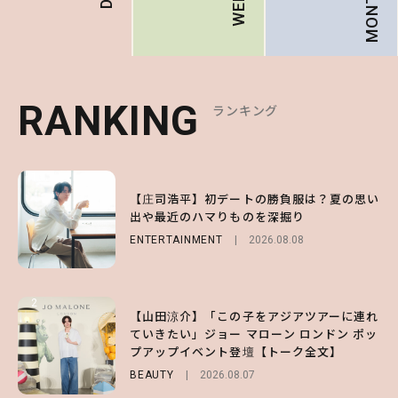
MONTHLY
RANKING
RANKING
RANKING
ランキング
ランキング
ランキング
1
1
1
【庄司浩平】初デートの勝負服は？夏の思い
【大原優乃】夏メイクはプレイフルに！ドキ
【SNIDEL】長濱ねるとロマンティックトラ
出や最近のハマりものを深掘り
ッとしちゃう色っぽ“うるみ目”のつくり方
ッドな秋はじめ｜2026秋の新作コーデ4選
ENTERTAINMENT
BEAUTY
FASHION
Sponsored
2026.08.01
2026.08.08
2026.07.10
2
2
2
【山田涼介】「この子をアジアツアーに連れ
【森香澄】理想のスタイルはどう作る？体型
【付録】総柄ハローキティが可愛すぎ♡ 紀
ていきたい」ジョー マローン ロンドン ポッ
キープの秘訣や夏の過ごし方など独占インタ
ノ国屋コラボの“優秀保冷バッグ”は夏の強
プアップイベント登壇【トーク全文】
ビュー！
い味方！【オトナミューズ9月号増刊】
BEAUTY
ENTERTAINMENT
FUROKU
2026.08.07
2026.07.12
2026.07.31