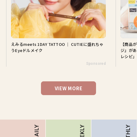
えみるmeets 1DAY TATTOO ｜ CUTIEに盛れちゃ
【商品が
うEyeドルメイク
ジ』があ
レシピ」
Sponsored
VIEW MORE
DAILY
WEEKLY