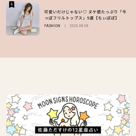
6
6
6
【スタバ】約160通りのカスタマイズができ
【GU】夏の“主役級”アイテム決定！ヘルシ
可愛いだけじゃない♡ ヌケ感たっぷり「今
る⁉ 39店舗限定『My フルーツ³ フラペチー
ー＆可愛すぎる「大人の肌見せ」トップス3
っぽフリルトップス」5選【ちぃぽぽ】
ノ®』を徹底レポ♡
選
FASHION
2026.08.08
LIFESTYLE
FASHION
2026.07.19
2026.07.30