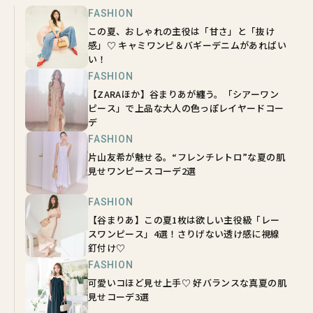
FASHION
この夏、おしゃれの主役は「甘さ」と「抜け
感」♡ キャミワンピ＆バギーデニムがあればい
い！
FASHION
【ZARAほか】谷まりあが纏う。「シアーワン
ピース」で上品な大人の色っぽレイヤードコー
デ
FASHION
片山友希が魅せる。“フレンチレトロ”な夏の肌
見せワンピースコーデ2選
FASHION
【谷まりあ】この夏1枚は欲しい主役級「レー
スワンピース」4選！さりげない透け感に視線
釘付け♡
FASHION
可愛いコほど見せ上手♡ 好バランスな真夏の肌
見せコーデ3選