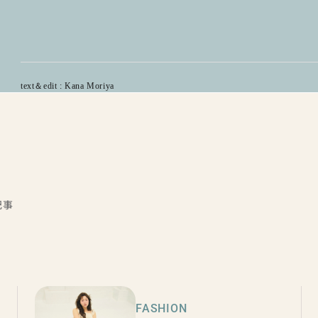
text＆edit : Kana Moriya
記事
FASHION