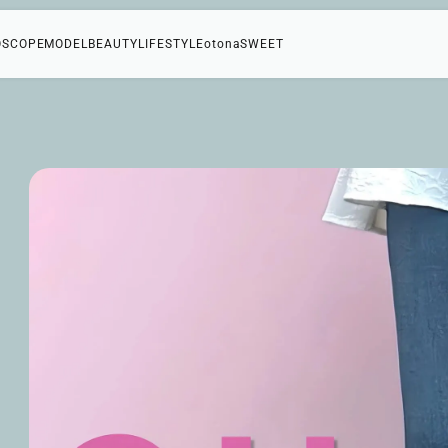
OSCOPE
MODEL
BEAUTY
LIFESTYLE
otonaSWEET
ビ